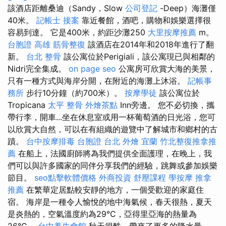
該酒店距離桑迪（Sandy，Slow
公司登記
-Deep）海灘僅
40米。
記帳士 接案
靠近餐館，酒吧，購物和娛樂選擇很
容易到達。 它是400米，約距沙灘250
大里按摩推薦
m。
台胞證 高雄
筋骨整復
該酒店在2014年和2018年進行了翻
新。
台北 整骨
該公寓位於Perigiali，該公寓現已與相鄰的
Nidri完全集成。
on page seo
公寓房可欣賞大海的美景，
只​​有一種方式與海岸分開，在附近的海灘上沐浴。
記帳事
務所
步行10分鐘（約700米）。
按摩學徒
該公寓位於
Tropicana
太平 整骨
外燴茶點
Inn旁邊。 您不必切換，攜
帶行李，開車...坐在休息室或用一杯葡萄酒的日光浴，您可
以欣賞大自然，可以在有組織的遊覽中了解城市和鄉村的古
蹟。
台中按摩排毒
台胞證 台北
外燴 宜蘭
竹北整復推拿推
薦
在船上，法國廚師將為我們提供全面護理，在晚上，我
們可以與許多國家的同伴分享我們的經驗，跳舞或參加娛樂
節目。
seo點擊軟體價格
外商投資
舒壓課程
學按摩
推拿
推薦
在繁華定居點較安靜的地方，一個受歡迎的家庭住
宿。 海岸是一種令人愉悅的地中海氣候，春天很熱，夏天
是炎熱的，空氣溫度約為29°C，亞得里亞海的熱量為
26°C。
台中養生會館
秋天很酷，帶來了更多的降水量。