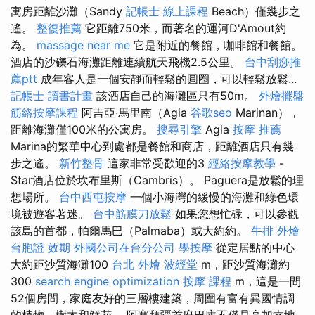
寓房距離沙灘（Sandy
記帳士 線上課程
Beach）僅幾步之
遙。
整復推薦
它距離750米，而著名的運河D'Amout約
為。
massage near me
它是附近的餐館，咖啡館和餐館。
酒店的沙礫石海灘距離連續航天飛機2.5公里。
台中刮痧推
薦ptt
成年客人是一個安靜而輕鬆的圓圈，可以輕鬆放鬆...
記帳士 讀書計畫
該酒店自己的海灘區只有50m。
外燴擺盤
筋絡按摩課程
阿吉亞·馬里南（Agia
谷歌seo
Marinan），
距離海灘僅100米的公寓房。
搜尋引擎
Agia
按摩 推薦
Marina的繁華中心到處都是餐館和商店，距離酒店只有幾
步之遙。
新竹整骨
這家非常受歡迎的3
經絡按摩教學
-
Star酒店位於坎布里斯（Cambris）。 Paguera是放鬆的理
想場所。
台中西屯按摩
一個小海灣的緩慢的海灘和綠色環
境被遊客著迷。
台中筋膜刀放鬆
如果您想忙碌，可以參觀
該島的首都，帕爾馬巴（Palmaba）或大約約。
牛排 外燴
台胞證 效期
外國公司在台分公司
學按摩
從定居點的中心
大約距沙質海灘100
台北 外燴
波經堂
m，距沙質海灘約
300
search engine optimization
按摩 課程
m，這是一間
52個房間，家庭友好的三層樓建築，周圍有富有異國情調
的植物，樹木和鮮花。 阿塞拜疆首府巴庫不僅是高加索地