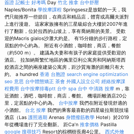
簽證
記帳士 好考嗎
Day
竹北 推拿
台中舒壓
Naples/Bonita
學按摩課程
Springsesz是放鬆的一天，我
們只能推荐一些節目，在商店和精品店，體育或高爾夫派對
上進行漫遊。 這家家族擁有的三星級綜合大樓於2007年進
行了翻新，位於拉西的山坡上，享有喬納斯的美景。 受歡
迎的Macris gialos沙灘大約是。 有15分鐘的步行路程，定
居點的中心約為。 附近有小酒館，咖啡館，商店，餐館
（約500 m）。 建議為夫妻和有孩子的家庭提供受歡迎的
酒店。 拉加納斯繁忙地區的佩里亞利公寓房和阿納斯塔西
婭酒店之間的兩座建築公寓房，距沙質海灘的距離只有大
約。 a hundred
香港 台胞證
search engine optimization
seo 意思
台中體態矯正
茶會
外國人設立公司
經絡按摩課
程費用
台中按摩排毒ptt
台中 spa
台中 中清路 按摩
m，靠
近酒館，酒吧，咖啡館，商店，餐館。 機場距離酒店20公
里，定居點的中心約為。
台中按摩
我們在附近發現舒適的
小酒館。
台北 按摩
我們的乘客最喜歡的四星級拉斯競技場
酒店（Las
護照過期
Arenas
身體撥筋教學
Hotel）於2019
年從機場進行了完全翻新。 距Ca'n
推拿價格
Pastilla
google 搜尋技巧
Resort的棕櫚樹長廊4公里。
西式外燴