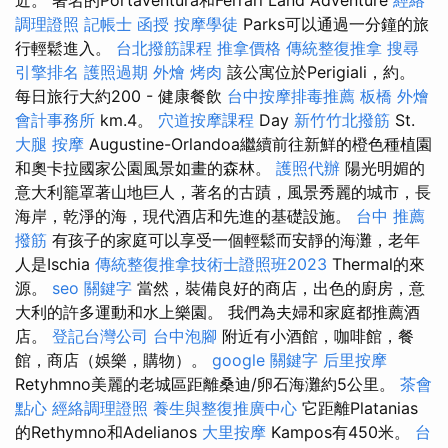
調理證照
記帳士 函授
按摩學徒
Parks可以通過一分鐘的旅
行輕鬆進入。
台北撥筋課程
推拿價格
傳統整復推拿
搜尋
引擎排名
護照過期
外燴 烤肉
該公寓位於Perigiali，約。
每日旅行大約200 - 健康餐飲
台中按摩排毒推薦
板橋 外燴
會計事務所
km.4。
穴道按摩課程
Day
新竹竹北撥筋
St.
大腿 按摩
Augustine-Orlandoa繼續前往新鮮的橙色種植園
和奧卡拉國家公園風景如畫的森林。
護照代辦
陽光明媚的
意大利籠罩著山地巨人，著名的古蹟，風景秀麗的城市，長
海岸，乾淨的海，現代酒店和先進的基礎設施。
台中 推薦
撥筋
有孩子的家庭可以享受一個輕鬆而安靜的海灘，老年
人是Ischia
傳統整復推拿技術士證照班2023
Thermal的來
源。
seo 關鍵字
當然，裝備良好的商店，出色的廚房，意
大利的許多運動和水上樂園。 我們為夫婦和家庭都推薦酒
店。
登記台灣公司
台中泡腳
附近有小酒館，咖啡館，餐
館，商店（娛樂，購物）。
google 關鍵字
后里按摩
Retyhmno美麗的老城區距離桑迪/卵石海灘約5公里。
茶會
點心
經絡調理證照
養生與整復推廣中心
它距離Platanias
的Rethymno和Adelianos
大里按摩
Kampos有450米。
台