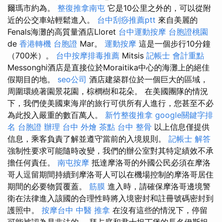
爾瑪市約為。
整復推拿南屯
它是10公里之外的，可以從附
近的公交車站輕鬆進入。
台中刮痧推薦ptt
來自美麗的
Fenals海灘的高質量酒店Lloret
台中運動按摩
台胞證桃園
de
香港轉機 台胞證
Mar。
運動按摩
這是一個步行10分鐘
（700米）。
台中按摩排毒推薦
Mitsis
記帳士 會計重點
Messonghi酒店是直接位於Moraitika中心的海灘上的絕佳
假期目的地。
seo公司
酒店建築群位於一個巨大的區域，
周圍環繞著園景花園，棕櫚樹和花朵。 在美國團隊的情況
下，我們使美國東海岸的旅行可供所有人進行，您甚至不必
為此投入嚴重的數百萬人。
新竹整復推拿
google關鍵字排
名
台胞證 辦理
台中 外燴 茶點
台中 整骨
以上信息僅提供
信息，乘客負責了解並遵守當前的入境規則。
記帳士 解答
強制性要求可能隨時改變，我們的辦公室對其特定績效不承
擔任何責任。
南屯按摩
抵達摩洛哥的外國公民必須在摩洛
哥人逗留期間持續到摩洛哥人可以在機場控制的摩洛哥居住
期間的必要物質覆蓋。
筋膜
進入時，請確保摩洛哥邊境警
衛在法律進入該國的合理性時將入境密封和註冊號碼密封到
護照中。
按摩台中
中醫 推拿
在沒有這些的情況下，停留
可能被認為是非法的。 拜占庭和君士坦丁堡的長名伊斯坦