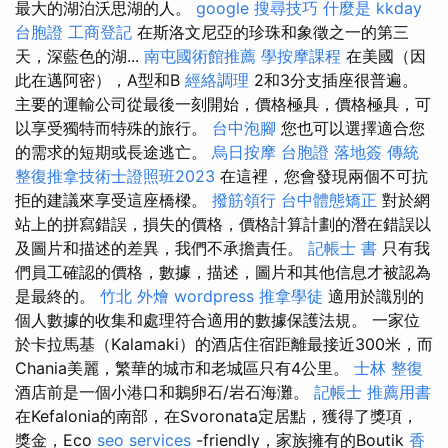
最大的湖泊沃思湖的人。
google 搜尋技巧
什麼是
kkday
台胞證
工商登記
在斯洛文尼亞的珍珠和象徵之一的第三
天，深藍色的湖...
南屯國術館推薦
學按摩課程
在美國（因
此在邁阿密），A型和B
經絡調理
2和3分支插座很普遍。
主要的運輸公司從最後一刻開始，價格極具，價格極具，可
以享受獨特而特殊的旅行。
台中泡腳
您也可以選擇適合您
的需求的短期或長途逃亡。
烏日按摩
台胞證 落地簽
傳統
整復推拿技術士證照班2023
在這裡，您會發現兩個不可抗
拒的建議來享受這座橋樑。
撥筋領行
台中體態矯正
對於網
站上的拼寫錯誤，損失的價格，價格計算計劃的潛在錯誤以
及圖片和描述的差異，我們不承擔責任。
記帳士 書
只有我
們員工確認的價格，數據，描述，圖片和其他信息才被認為
是最終的。
竹北 外燴
wordpress
推拿學徒
適用於識別的
個人數據的收集和處理符合適用的數據保護法規。 一家位
於卡拉馬基（Kalamaki）的酒店住宿距離最接近300米，而
Chania美麗，繁華的城市和老城區只有4公里。
士林 整復
酒店前是一個小港口和鵝卵石/岩石海灘。
記帳士 推薦用書
在Kefalonia的南部，在Svoronata定居點，獲得了獎項，
獎金，Eco
seo services
-friendly，家族擁有的Boutik
香