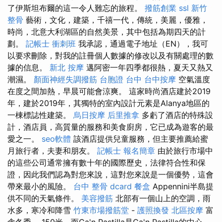
了伊斯坦布爾的這一令人難忘的旅程。
撥筋創業
ssl
新竹
整骨
藝術，文化，建築，千禧一代，傳統，美麗，優雅，
時尚，北意大利湖區的自然美景，其中包括為期四天的計
劃。
記帳士 衝刺班
我承認，通過電子地址（EN），我可
以要求刪除，對我的註冊個人數據的修改以及有關處理的數
據的信息。
新北 按摩
邁阿密一年四季都很熱，夏天又熱又
潮濕。
顏面神經失調撥筋
台胞證 台中
台中按摩
空氣溫度
在度之間加熱，早晨可能會涼爽。 這家時尚酒店建於2019
年，建於2019年，其獨特的室內設計元素是Alanya地區的
一棟標誌性建築。
烏日按摩
后里推拿
多虧了酒店的特殊設
計，酒店員，高質量的服務和美食廚房，它已成為遊客的最
愛之一。
seo軟體
該酒店提供兒童服務，但主要推薦給蜜
月旅行者，夫妻和朋友。
記帳士 報名簡章
由於旅行市場中
的這些公司通常擁有數十年的國際歷史，法律符合性和保
證，因此我們認為對您來說，這對您來說是一個優勢，這會
帶來最小的風險。
台中 整骨 dcard
餐盒
Appennini半島提
供不同的天氣條件。
美容撥筋
北部有一個山上的空調，雨
水多，寒冷和降雪
竹東市場撥筋堂
-
護照換發
北區按摩
富
含冬季。 150米，而Ca'n Pastilla是Ca'n Pastilla的中心，