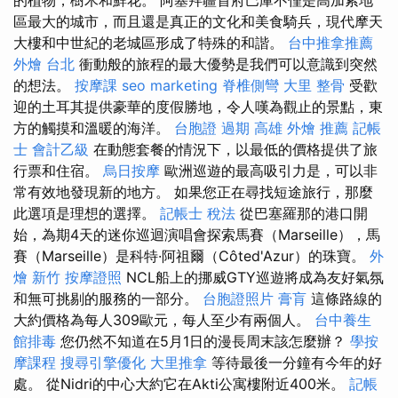
區最大的城市，而且還是真正的文化和美食騎兵，現代摩天
大樓和中世紀的老城區形成了特殊的和諧。
台中推拿推薦
外燴 台北
衝動般的旅程的最大優勢是我們可以意識到突然
的想法。
按摩課
seo marketing
脊椎側彎
大里 整骨
受歡
迎的土耳其提供豪華的度假勝地，令人嘆為觀止的景點，東
方的觸摸和溫暖的海洋。
台胞證 過期
高雄 外燴 推薦
記帳
士 會計乙級
在動態套餐的情況下，以最低的價格提供了旅
行票和住宿。
烏日按摩
歐洲巡遊的最高吸引力是，可以非
常有效地發現新的地方。 如果您正在尋找短途旅行，那麼
此選項是理想的選擇。
記帳士 稅法
從巴塞羅那的港口開
始，為期4天的迷你巡迴演唱會探索馬賽（Marseille），馬
賽（Marseille）是科特·阿祖爾（Côted'Azur）的珠寶。
外
燴 新竹
按摩證照
NCL船上的挪威GTY巡遊將成為友好氣氛
和無可挑剔的服務的一部分。
台胞證照片
膏肓
這條路線的
大約價格為每人309歐元，每人至少有兩個人。
台中養生
館排毒
您仍然不知道在5月1日的漫長周末該怎麼辦？
學按
摩課程
搜尋引擎優化
大里推拿
等待最後一分鐘有今年的好
處。 從Nidri的中心大約它在Akti公寓樓附近400米。
記帳