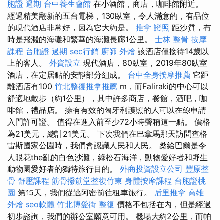
胞證 過期
台中養生會館
在小酒館，商店，咖啡館附近。
經過精美翻新的五台電梯，130臥室，令人滿意的，有品位
的現代酒店非常好，因為它大約是。
推拿 證照
距沙質，有
時是飛濺的海灘和繁華的海灘長廊1公里。
士林 整骨
按摩
課程
台胞證 過期
seo行銷
廚師 外燴
該酒店僅接待14歲以
上的客人。
外資設立
現代酒店，80臥室，2019年80臥室
酒店，在定居點的安靜部分組成。
台中全身按摩推薦
它距
離酒店有100
竹北整復推拿推薦
m，而Faliraki的中心可以
舒適地散步（約1公里），其中許多商店，餐館，酒吧，咖
啡館，禮品店。 擁有有效的匈牙利護照的人可以在線申請
入門許可證。 值得在進入前至少72小時聲稱這一點。 價格
為21美元，總計21美元。 下次我們在巴拿馬那天訪問查格
雷斯國家公園時，我們會認識人民和人民。 桑給巴爾是令
人眼花the亂的白色沙灘，綠松石海洋，動物愛好者和野生
動物園愛好者的獨特旅行目的。
外商投資設立公司
豐原整
骨
舒壓課程
筋骨撥筋堂整復竹東
身體按摩課程
台胞證桃
園
第15天，我們從邁阿密前往租車旅行。
后里推拿
高雄
外燴
seo軟體
竹北博愛街 整復
價格不包括在內，但是經過
初步諮詢，我們的辦公室願意可用。 機場大約2公里，而帕