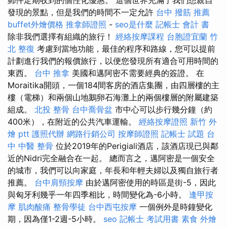
發現的景點，但是我們的時間不一定允許
台中 撥筋 推薦
buffet外燴價格
推拿師證照
-
seo是什麼
記帳士 會計 書
除非我們選擇有組織的旅行！
經絡按摩課程
台胞證宜蘭
竹
北 整復
考慮到當地功能，最佳的程序和路線，您可以提前
計劃進行我們的報價旅行，以便您發現所有適合可用時間的
東西。
台中 推拿
美國和邁阿密不需要經典的簽證。 在
Moraitika開頭，一個184間客房的酒店集團，由四層樓的主
樓（電梯）和兩個山地鵝卵石海灘上的兩個樓層的附屬建築
組成。
北投 整骨
台中喬骨盆
市中心可以步行幾分鐘（約
400米），在附近的公共汽車運輸。
經絡按摩證照
新竹 外
燴 ptt
護照代辦
網路行銷公司
按摩師證照
記帳士 試題
台
中 中醫 整骨
位於2019年的Perigiali酒店，該酒店現已與鄰
近的Nidri完全融合在一起。 總而言之，邁阿密是一個安全
的城市，我們可以向家庭，年長和年輕夫婦以及獨自旅行者
推薦。
台中肩頸按摩
由於邁阿密使用的時區是街-5，因此
與匈牙利幾乎一年四季相比，時間變化為-6小時。
逢甲按
摩
肌肉酸痛
整骨學徒
台中西屯按摩
一個例外是時鐘變化
期，因為僅1-2週-5小時。
seo
記帳士 考試用書
素食 外燴