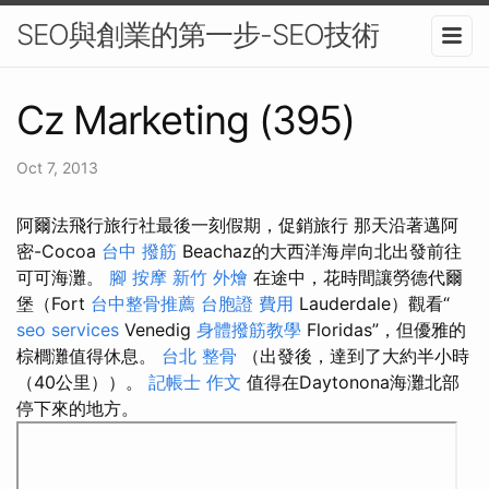
SEO與創業的第一步-SEO技術
Cz Marketing (395)
Oct 7, 2013
阿爾法飛行旅行社最後一刻假期，促銷旅行 那天沿著邁阿
密-Cocoa
台中 撥筋
Beachaz的大西洋海岸向北出發前往
可可海灘。
腳 按摩
新竹 外燴
在途中，花時間讓勞德代爾
堡（Fort
台中整骨推薦
台胞證 費用
Lauderdale）觀看“
seo services
Venedig
身體撥筋教學
Floridas”，但優雅的
棕櫚灘值得休息。
台北 整骨
（出發後，達到了大約半小時
（40公里））。
記帳士 作文
值得在Daytonona海灘北部
停下來的地方。