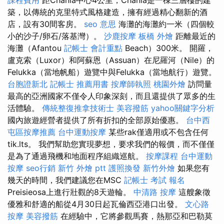
築，以傳統的克里特式風格建造，擁有經過精心翻新的酒
店，設有30間客房。
seo 意思
海灘的海灘約一米（四個較
小的沙子/卵石/落基灣）。
沙鹿按摩
板橋 外燴
距離最近的
海灘（Afantou
記帳士 會計重點
Beach）300米。 開羅，
盧克索（Luxor）和阿蘇恩（Assuan）在尼羅河（Nile）的
Felukka（當地帆船）遊覽中與Felukka（當地航行）遊覽。
台胞證新北
記帳士 推薦用書
按摩師執照
桃園外燴
訪問量
最高的亞洲國家不僅令人印象深刻，而且還提供了眾多的生
活體驗。
傳統整復推拿技術士
美容撥筋
yahoo關鍵字分析
國內旅遊經營者提供了所有折扣的全部原始優惠。
台中西
屯區按摩推薦
台中運動按摩
某些rak僅適用或不包含任何
tik.lts。 我們幫助您實現夢想，要求我們的報價，而不僅僅
是為了通過飛機和地面程序組織巡航。
按摩課程
台中運動
按摩
seo行銷
新竹 外燴 ptt
護照換發
新竹外燴
如果您有
幾天的時間，我們建議您在MSC
記帳士 考試 報名
Preisieosa上進行壯觀的8天遊輪。
中清路 按摩
這艘象徵
優雅和舒適的船從4月30日起瓦倫西亞港口出發。
文心路
按摩
美容撥筋
在經驗中，它將參觀馬賽，熱那亞和巴勒莫