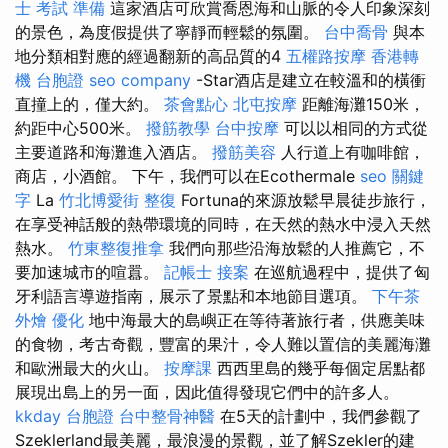
士 考試 準備
這家酒店可欣賞喬恩海和山脈的令人印象深刻
的景色，為度假提供了寧靜而輕鬆的氛圍。
台中喬骨
與本
地分類相對應的經過翻新的高品質的4
五權路按摩
香港轉
機 台胞證
seo company
-Star酒店是建立在較溫和的橫衝
直撞上的，僅大約。
茶會點心
北屯按摩
距離海灘150米，
約距中心500米。
撥筋教學
台中按摩
可以以相同的方式從
主要道路和海灘進入酒店。
撥筋美容
人行道上有咖啡館，
商店，小酒館。 下午，我們可以在Ecothermale
seo 關鍵
字
La
竹北博愛街 整復
Fortuna的來源放鬆早晨徒步旅行，
在享受神話般的熱帶環境的同時，在天然的熱水中浸入天然
熱水。
竹東整復推拿
我們向那些沿海放鬆的人推薦它，不
要加速城市的喧囂。
記帳士 接案
在巡航過程中，提供了匈
牙利語言導遊指南，展示了景點和本地節目選項。
下午茶
外燴
優化
地中海最大的島嶼正在等待著旅行者，供應美味
的食物，考古奇觀，豐富的果汁，令人難以置信的美麗海灘
和歐洲最大的火山。
按摩課
西西里島的幾乎每個定居點都
展現出島上的另一面，因此值得發現它們中的許多人。
kkday 台胞證
台中整骨神醫
在5天的計劃中，我們參觀了
Szeklerland最美麗，最浪漫的景觀，並了解Szekler的建