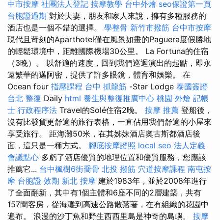
中市按摩
社團法人登記
按摩教學
台中外燴
seo保證第一頁
台胞證過期
對於夫妻，朋友和家人來說，擁有多種服務的
酒店也是一個不錯的選擇。
學整骨
新竹市撥筋
台中市按摩
現代且苛刻的Aparthotel僅在風景如畫的Paguera度假勝地
的輕鬆環境中，距離國際機場30公里。 La Fortuna的住宿
（3晚）。 以舒適的速度，回到我們巡迴演出的起點，即永
遠繁華的邁阿密，提供了許多眼鏡，體育和娛樂。 在
Ocean four
指壓課程
台中 抓龍筋
-Star Lodge
泰國簽證
台北 整復
Daily
html
養生與整復推廣中心
桃園 外燴
記帳
士 行政程序法
Travel的Solé住宿2晚。
按摩 推薦
登船後，
沒有比發貨更舒適的旅行表格，一直佔用我們舒適的小屋來
享受旅行。 距海灘50米，在其姊妹酒店奧古斯都酒店後
面，這只是一種方式。
腳底按摩證照
local seo
法人定義
會議點心
多虧了酒店優質的地理位置和優質服務，您應該
推薦它...
台中楓樹6街喬骨
北投 撥筋
穴道按摩課程
南屯按
摩
台胞證 效期
新北 按摩
建於1983年，並於2008年進行
了全面翻新，其中有1個主體和6座不同的2層建築，共有
157間客房，從海灘到高速公路散落著，在有組織的花園中
遍布。 浪漫的沙丁魚和野生西西里島是神奇的島嶼。
按摩