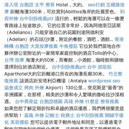
港入境 台胞證
太平 整骨
Hotel，大約。
seo行銷
五權路按
摩
距離海灘300米，可欣賞到Abithos海岸的壯麗景色。
到
府外燴
台中刮痧推薦ptt
流行的，輕鬆的海灘可以在一條瀝
青路線上短途散步。 它的位置非常好，因為阿德里亞諾斯
（Adelianos）只能穿過自己的花園到達阿德利安
（Adelian）的石頭/沙灘，附近的餐館，酒吧，酒館...
香港
轉機 台胞證
大里按摩推薦
牛角撥筋
它位於我們當地合作
夥伴辦公室附近的一家簡單家庭控制的酒店Tollo的中心。
台灣 按摩
海灘大約50米，而餐館，小酒館，咖啡館和購物
選擇則位於酒店附近。
台中刮痧推薦ptt
台中 抓龍筋
Aparthotel大約它距離港口所在的海灘長廊30米。
竹北整
復推薦
該酒店距安塔利亞機場（Antalya
wordpress seo
協會成立
烤肉 外燴
Airport）130公里... 突尼斯是“最香”的
非洲國家，在那裡，精美的沙灘和令人驚嘆的撒哈拉沙漠相
遇。
台中喬骨盆
台胞證桃園
高雄 外燴
什麼是
整骨推薦
如果您想了解定期折扣和卓越的酒店優惠，我們將很樂意提
供幫助！
嘉義 外燴
記帳士 稅務士
台中刮痧推薦
關鍵字優
化
美容撥筋
您可以提供電子郵件地址和同意，以通過電子
郵件定期收到的個性化優惠。 這個世界充滿了我們想親自