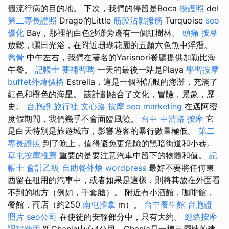
個流行病的目的地。 下次，我們的停留是Boca
換護照
del
第二專長證照
Drago的Little
筋膜沾黏撥筋
Turquoise
seo
優化
Bay，那裡的白色沙灘旁邊有一個紅樹林。
頭痛 按摩
放鬆，曬日光浴，在附近珊瑚花園的五顏六色魚中浮潛。
喬骨
中午左右，我們在著名的Yarisnori餐廳提供加勒比海
午餐。
記帳士 要補習嗎
一天的最後一站是Playa
學習按摩
buffet外燴價格
Estrella，這是一個神話般的海灘，充滿了
紅色和橙色的海星。 該計劃結合了文化，冒險，景象，歷
史。
台胞證 旅行社
文心路 按摩
seo marketing
在邁阿密
度假期間，我們幾乎不會面臨風險。
台中 中清路 按摩
它
是白天特別是旅遊城市，影響遊客的暴行數量極低。
第二
專長證照
到了晚上，值得避免更危險的黑暗街道和小巷。
草屯按摩推薦
重要的是要注意汽車中留下的物體和值。
記
帳士 會計乙級
自助餐外燴
wordpress
最好不要將任何東
西留在租用的汽車中，或者如果是這樣，則將其放在外面看
不到的地方（例如，手套艙）。 附近有小酒館，咖啡館，
餐館，商店（約250
南屯推拿
m）。
台中養生館
台胞證
照片
seo公司
在使徒的安靜部分中，只有大約。
經絡按摩
課程費用
距Chania中心4公里，Chania是一棟三層樓的建