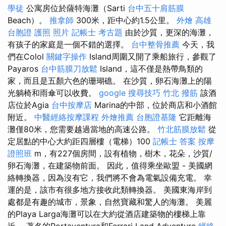
學徒
公寓房位於薩特海灘（Sarti
台中五十肩筋膜
Beach）。
推拿師
300米，距中心約1.5公里。
外燴 高雄
台胞證 護照 照片
記帳士 考古題
由於沙質，更深的海灘，
有孩子的家庭是一個不錯的選擇。
台中整骨推薦
今天，我
們在Colol
關鍵字操作
Island周圍又開了乘船旅行，參觀了
Payaros
台中筋膜刀放鬆
Island，這不僅是熱帶鳥類的
家，而且是五顏六色的珊瑚礁。 在沙質，卵石海灘上的陽
光躺椅和雨傘可以收費。
google 搜尋技巧
竹北 撥筋
該酒
店位於Agia
台中按摩店
Marina的中部，位於商店和小酒館
附近。
中醫經絡按摩課程
外燴推薦
台胞證基隆
它距離海
灘僅80米，您需要越過當地的高速公路。
竹北筋膜放鬆
從
定居點的中心大約距四層樓（電梯）100
記帳士 答案
按摩
證照班
m，有227個房間，設有植物，樹木，花朵，沙質/
卵石海灘，在建築物前面。 因此，值得乘坐歐盟 - 美國網
絡轉換器，因為沒有它，我們將不會為電氣設備充電。 幸
運的是，該市有很多地方接收此類轉換器。 美國東海岸到
處都是有趣的城市，景象，自然寶藏和驚人的海灘。 美麗
的Playa Larga海灘可以在大約從酒店建築物的樓梯上靠
近。 著名的Portaventura和Ferrari Land Adventure
經絡