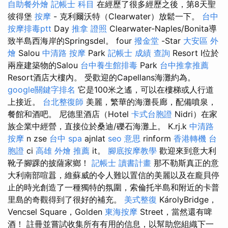
自助餐外燴
記帳士 科目
在經歷了很多經歷之後，第8天聖
彼得堡
按摩
- 克利爾沃特（Clearwater）放鬆一下。
台中
按摩排毒ptt
Day
推拿 證照
Clearwater-Naples/Bonita導
致半島西海岸的Springsdel。 four
撥金堂
-Star
大安區 外
燴
Salou
中清路 按摩
Park
記帳士 成績 查詢
Resort I位於
兩座建築物的Salou
台中養生館排毒
Park
台中推拿推薦
Resort酒店大樓內。 受歡迎的Capellans海灘約為。
google關鍵字排名
它是100米之遙，可以在樓梯或人行道
上接近。
台北整復師
美麗，繁華的海灘長廊，配備噴泉，
餐館和酒吧。 尼德里酒店（Hotel
卡式台胞證
Nidri）在家
族企業中經營，直接位於桑迪/礫石海灘上。 K.rj.k
中清路
按摩
n zse
台中 spa
ajnlat
seo 意思
rinform
香港轉機 台
胞證
ci
高雄 外燴 推薦
it。
腳底按摩教學
歡迎來到意大利
靴子腳踝的披薩家鄉！
記帳士 讀書計畫
那不勒斯真正的意
大利南部喧囂，維蘇威的令人難以置信的美麗以及在龐貝停
止的時光創造了一種獨特的氛圍，索倫托半島和附近的卡普
里島的奇觀得到了很好的補充。
美式整復
KárolyBridge，
Vencsel Square，Golden
東海按摩
Street，當然還有啤
酒！ 註冊並嘗試收集所有有用的信息，以幫助您組織下一