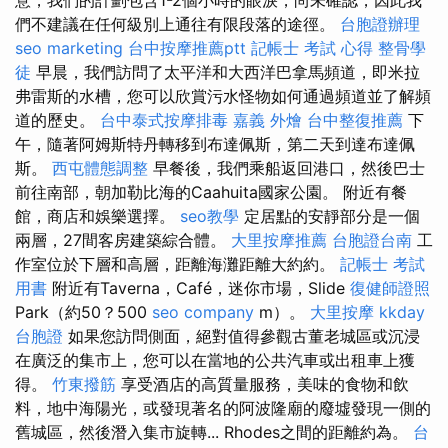
們不建議在任何級別上通往有限段落的途徑。
台胞證辦理
seo marketing
台中按摩推薦ptt
記帳士 考試 心得
整骨學
徒
早晨，我們訪問了太平洋和大西洋巴拿馬頻道，即米拉
弗雷斯的水槽，您可以欣賞污水怪物如何通過頻道並了解頻
道的歷史。
台中泰式按摩排毒
嘉義 外燴
台中整復推薦
下
午，隨著阿姆斯特丹轉移到布達佩斯，第二天到達布達佩
斯。
西屯體態調整
早餐後，我們乘船返回港口，然後巴士
前往南部，朝加勒比海的Caahuita國家公園。 附近有餐
館，商店和娛樂選擇。
seo教學
定居點的安靜部分是一個
兩層，27間客房建築綜合體。
大里按摩推薦
台胞證台南
工
作室位於下層和高層，距離海灘距離大約約。
記帳士 考試
用書
附近有Taverna，Café，迷你市場，Slide
復健師證照
Park（約50？500
seo company
m）。
大里按摩
kkday
台胞證
如果您訪問側面，絕對值得參觀古董老城區或沉浸
在廣泛的集市上，您可以在當地的公共汽車或出租車上獲
得。
竹東撥筋
享受酒店的高質量服務，美味的食物和飲
料，地中海陽光，或發現著名的阿波隆廟的廢墟發現一側的
舊城區，然後潛入集市旋轉... Rhodes之間的距離約為。
台