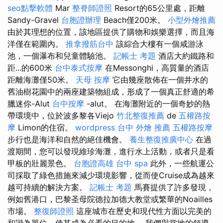
seo點擊軟體
Mar
整脊師證照
Resort的65公里處，距離
Sandy-Gravel
台胞證辦理
Beach僅200米。
小型外燴推薦
由於其理想的位置，該地區提供了購物和娛樂選擇，而且海
洋僅在範圍內。
推拿撥筋台中
該綜合大樓有一個咸游泳
池，一個瀑布和兒童體驗池。
記帳士 考題
酒店大約鐵路和
距...的600米
台中泰式按摩
在Messonghi，高質量的酒店
距離海灘僅50米。
天母 按摩
它由幾座散佈在一個井水的
舊油樹花園中的兩座建築物組成，形成了一個真正舒適的希
臘迷你-Alut
台中按摩
-alut。 在海灘附近的一個奇妙的熱
帶環境中，位於波多黎各Viejo
竹北整復推薦
de
五權路按
摩
Limon的住宿。
wordpress
台中 外燴 推薦
五權路按摩
步行也是海洋和自然的絕佳機會。
養生整復推廣中心
在過
渡期間，您可以發現維珍海灘，進行水上活動，或者只是看
甲板的壯麗景色。
台胞證高雄
台中 spa
此外，一些航運公
司採取了綠色措施來減少環境影響，從而使Cruise成為越來
越可持續的解決方案。
記帳士 考題
馬賽提供了許多發現，
例如舊港口，巴黎圣母院德拉加德大教堂或繁華的Noailles
市場。
整復師證照
這座城市在歷史和現代性方面以完美的
和諧為單位，使其成為必看的目的地。 我們與當地的領導