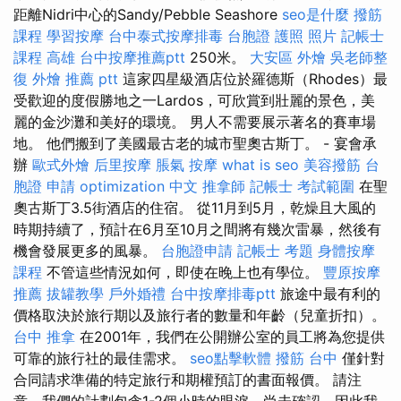
距離Nidri中心的Sandy/Pebble Seashore
seo是什麼
撥筋
課程
學習按摩
台中泰式按摩排毒
台胞證 護照 照片
記帳士
課程 高雄
台中按摩推薦ptt
250米。
大安區 外燴
吳老師整
復
外燴 推薦 ptt
這家四星級酒店位於羅德斯（Rhodes）最
受歡迎的度假勝地之一Lardos，可欣賞到壯麗的景色，美
麗的金沙灘和美好的環境。 男人不需要展示著名的賽車場
地。 他們搬到了美國最古老的城市聖奧古斯丁。 - 宴會承
辦
歐式外燴
后里按摩
脹氣 按摩
what is seo
美容撥筋
台
胞證 申請
optimization 中文
推拿師
記帳士 考試範圍
在聖
奧古斯丁3.5街酒店的住宿。 從11月到5月，乾燥且大風的
時期持續了，預計在6月至10月之間將有幾次雷暴，然後有
機會發展更多的風暴。
台胞證申請
記帳士 考題
身體按摩
課程
不管這些情況如何，即使在晚上也有學位。
豐原按摩
推薦
拔罐教學
戶外婚禮
台中按摩排毒ptt
旅途中最有利的
價格取決於旅行期以及旅行者的數量和年齡（兒童折扣）。
台中 推拿
在2001年，我們在公開辦公室的員工將為您提供
可靠的旅行社的最佳需求。
seo點擊軟體
撥筋 台中
僅針對
合同請求準備的特定旅行和期權預訂的書面報價。 請注
意，我們的計劃包含1-2個小時的眼淚，尚未確認，因此我