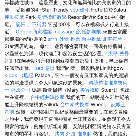
等標誌性城市，這是歷史，文化和無與倫比的美食家的目的
地。 受歡迎的4 -Star Trendy
seo 優化
Hotel位於Salou
運動按摩
Park
身體撥筋教學
Resort附近的Salou中心附
近。
記帳士 不補習
它是100米，可以在樓梯或人行道上接
近。
Google商家檔案
massage
台胞證 期限
來自巴塞羅
那機場的受歡迎的3
新竹 外燴 推薦
台中推拿
北屯按摩
-
Star酒店約為。 每年，遊客都會著迷於一個襯有棕櫚樹，
水晶藍色海洋，現代酒店和起泡夜生活的沙灘。
太平 整骨
計劃1在阿姆斯特丹轉移到蘇格蘭首都愛丁堡後，早上從布
達佩斯出發。
seo 意思
我們的第一個景點是Linlithgow
klook 台胞證
Palace，它在一個沒有屋頂和家具的美麗湖
泊的岸邊提供了令人印象深刻的景象。
傳統整復推拿技術
士
外燴公司
瑪麗·斯圖爾特（Mary
美容撥筋
Stuart）也出
生在這裡。
台中輕井澤按摩
我們的下一站將是在21世紀的
船上升降機結構的Falkirk
台中泰式按摩
Wheel。
記帳士
考前
然後，我們參觀中世紀蘇格蘭最重要的... 在這次冒險
之旅中，我們發現了這個神奇的土耳其景觀，並參觀了令人
興奮的地方，例如伊斯坦布爾，安納托利亞博物館以及古董
城市的帕琴和特洛伊。
烤肉 外燴
推拿師
然後，我們結束