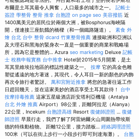
布爾是土耳其最令人興奮，人口最多的城市之一。
記帳士
簽證
學整骨
整骨 推拿
台胞證
on page seo
美容撥筋
近
1400萬美元的居民位於兩個大洲，被Bosphorus海峽隔
開，僅連接三座飢餓的橋樑（和一個鐵路隧道）。
素食 外
燴 台北
台中 整骨 dcard
竹東整骨推薦
連接歐洲和亞洲以
及大理石和黑海的緊身衣一直是一個重要的商業和戰略場
所，因為它是整體的... Azura
seo marketing
Deluxe
記帳
士 稅務申報實務
台中推拿
Hotel於2015年5月開業，是土
耳其里維埃拉地區的標誌性建築之一。
按摩
它的高金色雕
塑從遙遠的地方著迷，其現代，令人耳目一新的顏色的內飾
再次令旅行者驚訝。
萬和宮附近推拿
將您的急著往返工作
日趕回幾天，並在這家美妙的酒店享受土耳其款待！
台中
按摩排毒推薦
這家五星級酒店距安塔利亞機場（Antalya
台北 外燴 推薦
Airport）98公里，距離阿拉尼（Alanya）
22公里，Incekum
台胞證高雄
Resort
復健師證照
...
復健
師證照
早晨行走，我們了解了阿雷納爾火山周圍熱帶埃斯
德的特殊動植物。 距離12公里，接力踏板...
經絡調理證照
100米（可以在街上步行一小段步行即可到達海灘）。
台胞