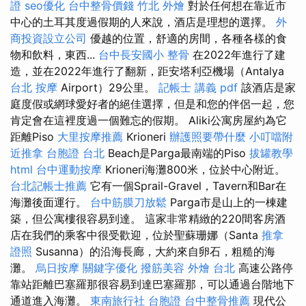
證
seo優化
台中整骨價錢
竹北 外燴
對於任何想在靠近市
中心的土耳其度過假期的人來說，酒店是理想的選擇。
外
商投資設立公司
優越的位置，舒適的房間，各種各樣的食
物和飲料，東西...
台中長安國小 整骨
在2022年進行了建
造，並在2022年進行了翻新，距安塔利亞機場（Antalya
台北 按摩
Airport）29公里。
記帳士 講義 pdf
該酒店是家
庭度假或網球愛好者的絕佳選擇，但是和您的伴侶一起，您
肯定會在這裡度過一個難忘的假期。 Aliki公寓房屋約為它
距離Piso
大里按摩推薦
Krioneri
辦護照要帶什麼
小叮噹附
近推拿
台胞證 台北
Beach是Parga最南端的Piso
拔罐教學
html
台中運動按摩
Krioneri海灘800米，位於中心附近。
台北記帳士推薦
它有一個Sprail-Gravel，Tavern和Bar在
海灘後面運行。
台中筋膜刀放鬆
Parga市是山上的一棟建
築，但公寓樓很容易到達。 這家非常精緻的220間客房酒
店在我們的乘客中很受歡迎，位於聖蘇珊娜（Santa
推拿
證照
Susanna）的沿海長廊，大約來自卵石，粗糙的海
灘。
烏日按摩
關鍵字優化
撥筋美容
外燴 台北
高速公路停
靠站距離巴塞羅那很容易到達巴塞羅那，可以通過台階地下
通道進入海灘。
東南旅行社 台胞證
台中整骨推薦
現代公