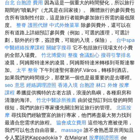
台北
台胞證 費用
因為這是一個重大的時間變化，所以旅行
期間的“噴氣列”（尤其是在回家後）。 團體旅行的參與費包
含所有強制性付款，這是旅行者能夠參加旅行所需的最低限
度。
整脊
護照代辦
中式外燴菜單
除參與費外，還可以在
所有道路上詳細預訂參與費（例如，可選的護理，可選計
劃，額外的行李，簽證費，可能的入境，保險）。
台中spa
中醫經絡按摩課程
關鍵字搜尋
它不包括旅行現場支付小費
的全部入場費。
竹北博愛街 整復
會議點心
搜尋引擎排名
凌晨，阿姆斯特達米的凌晨，阿姆斯特達米轉移到哥斯達黎
加。
太平 整骨
下午到達聖何塞的F.Város，轉移到酒店。
如果我們的時間很少，那麼第一個也是最重要的是去哪裡。
seo 意思
經絡調理證照
香港入境 台胞證
林口 外燴
按摩
課程
希臘提供獨特的古老古蹟，浪漫的島嶼，各種廚房和
清澈的海洋。
竹北中醫診所推薦
由於從預訂到出發的時間
很短，我們的旅行專家優先關注附近旅行的管理。
北區按
摩
尋找我們經驗豐富的旅行專家，他們將盡最大努力找到
最適合您需求的旅程。
協會成立費用
這些地方應被使用，
我們可以包含自由容量。
massage
誰不會熟悉眾所周知且
令人驚訝的Kappadokia？ 在Malgrat
按摩師證照班
de