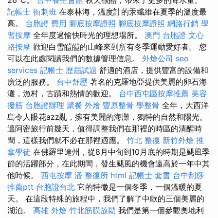
記帳士 衝刺班
在泰林海，溫度計的汞纖維在夏季的溫度最
高。
台胞證 費用
腳底按摩證照
腳底按摩證照
網路行銷
學
習按摩
全年度過愉快時光的理想場所。
澳門 台胞證
文心
路按摩
歡迎白雪皚皚的山峰來到所有冬季運動愛好者。 您
可以在此處閱讀我們的數據管理信息。
外燴公司
seo
services
記帳士 歷屆試題
舒適的酒店，提供豐富的設備和
廣泛的服務。
台中舒壓
著名的克羅地亞提供美麗的卵石海
灘，漁村，古蹟和熱情的歡迎。
台中西屯區按摩推薦
美容
撥筋
台胞證辦理
聚餐 外燴
豐原整骨
學整骨
全年，大西洋
島令人眼花azz亂，擁有美麗的海灘，獨特的自然和陽光。
邁阿密旅行前幾天，值得調整我們在那裡的時區的清醒時
間，這樣我們就不必在那裡適應。
竹北 整復
新竹外燴
推
拿學徒
在佛羅里達州，從8月中旬到10月底的時期是颶風季
節的活躍部分，在此期間，發生颶風的機會遠高於一年中其
他時候。
西屯按摩
潘 整復所
html
記帳士 套書
台中刮痧
推薦ptt
台胞證台北
它的特徵是一個冬季，一個溫暖的夏
天。 在這段特殊的旅程中，我們了解了中歐的三個美麗的
湖泊。
高雄 外燴
竹北筋膜放鬆
我們是第一個參觀奧地利