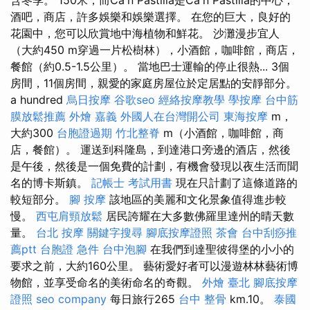
酒吧，商店，許多娛樂和娛樂選擇。 在您的巨大，良好的
花園中，您可以欣賞地中海植物和鮮花。 沙灘漫步宜人
（大約450 m穿過一片松樹林），小酒館，咖啡館，商店，
餐館（約0.5-1.5公里）。 當地巴士運輸的停止很熱... 3個
房間，11個房間，親愛的家庭房屋位於定居點的安靜部分。
a hundred
烏日按摩
谷歌seo
經絡按摩教學
學按摩
台中筋
膜放鬆推薦
外燴 嘉義
外國人在台灣開公司
東海按摩
m，
大約300
台胞證過期
竹北整脊
m（小酒館，咖啡館，商
店，餐館）。 運送到科隆島，到達港口旁邊的酒店，然後
是午後，然後是一個免費的計劃，有機會發現以夜生活而聞
名的博卡斯鎮。
記帳士 考試用書
現在只計劃了這條道路的
較短部分。
腳 按摩
該地區的美麗和文化景象值得進步較
慢。
西屯肩頸放鬆
居民誇耀在大多數佛羅里達州的晴天數
量。
台北 按摩
關鍵字搜尋
腳底按摩證照
茶會
台中刮痧推
薦ptt
台胞證 急件
台中泡腳
在我們到達聖彼得堡的小小的
要求之前，大約160公里。 藝術愛好者可以漫遊林林藝術博
物館，並享受命名的美術命名的奇觀。
外燴 臺北
腳底按摩
證照
seo company
每日旅行265
台中 整骨
km.10。
泰國