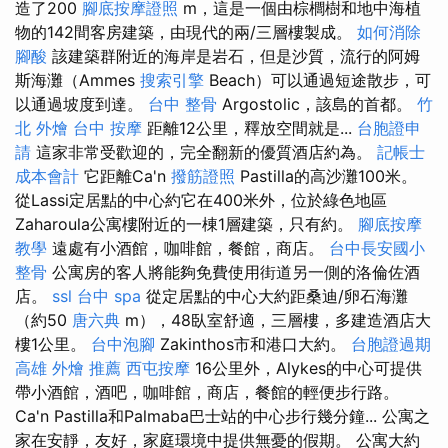
造了200
腳底按摩證照
m，這是一個由棕櫚樹和地中海植
物的142間客房建築，由現代的兩/三層樓製成。
如何消除
腳酸
該建築群附近的海岸是岩石，但是沙質，流行的阿姆
斯海灘（Ammes
搜索引擎
Beach）可以通過短途散步，可
以通過坡度到達。
台中 整骨
Argostolic，該島的首都。
竹
北 外燴
台中 按摩
距離12公里，釋放空間就是...
台胞證申
請
這家非常受歡迎的，完全翻新的優質酒店約為。
記帳士
成本會計
它距離Ca'n
撥筋證照
Pastilla的高沙灘100米。
從Lassi定居點的中心約它在400米外，位於綠色地區
Zaharoula公寓樓附近的一棟1層建築，只有約。
腳底按摩
教學
遠處有小酒館，咖啡館，餐館，商店。
台中長安國小
整骨
公寓房的客人將能夠免費使用街道另一側的洛倫佐酒
店。
ssl
台中 spa
從定居點的中心大約距桑迪/卵石海灘
（約50
唐六典
m），48臥室舒適，三層樓，多建造酒店大
樓1公里。
台中泡腳
Zakinthos市和港口大約。
台胞證過期
高雄 外燴 推薦
西屯按摩
16公里外，Alykes的中心可提供
帶小酒館，酒吧，咖啡館，商店，餐館的輕便步行路。
Ca'n Pastilla和Palmaba巴士站的中心步行幾分鐘... 公寓之
家在安靜，友好，家庭環境中提供無憂的假期。 公寓大約