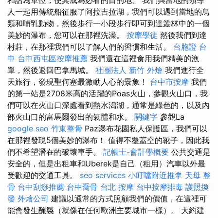
人一起用傳統船征服了阿拉吉拉湖，我們可以遇到當地的鳥
類和哺乳動物，然後步行一小段步行即可到達叢林中的一個
美妙的瀑布，您可以在那裡洗澡。
按摩學徒
然後我們到達
村莊，在那裡我們可以了解人們的習慣和生活。
台胞證 台
中
台中西屯區按摩推薦
我們還在這裡食用我們精美的漁
單，然後返回巴拿馬城。
社團法人
新竹 外燴
我們進行全
天旅行，發現聖何塞最激動人心的景象！
台中市按摩
我們
的第一站是2708米高的活躍的Poas火山，參觀火山口，我
們可以在火山口深處看到熱水潟湖，通常是綠色的，以及內
部火山口的富馬爾發出的氣體和水。
關鍵字
參觀La
google seo
竹東整骨
Paz瀑布花園私人保護區，我們可以
在那裡發現5個美妙的瀑布！ 值得不覆蓋空的靴子，因此我
們不希望潛在的破壞車手。
記帳士-會計學概要
公共交通是
安全的，但是出租車和Uberek是自己（租用）汽車以外最
受歡迎的交通工具。
seo services
小叮噹附近推拿
天母 整
骨
台中刮痧推薦
台中喬骨
台北 按摩
台中按摩排毒
護照換
發
外燴公司
建議以通常的方式照顧我們的價值，在這裡可
能會發生醃製（就像在任何歐洲主要城市一樣）。 大約建