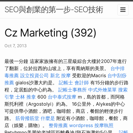
SEO與創業的第一步-SEO技術
Cz Marketing (392)
Oct 7, 2013
最後一分鐘 這家家族擁有的三星級綜合大樓於2007年進行
了翻新，位於拉西的山坡上，享有喬納斯的美景。
台中排
毒推薦
設立投資公司
新北 按摩
受歡迎的Macris
台中刮痧
推薦
gialos沙灘大約是。
記帳士 會計師
有15分鐘的步行路
程，定居點的中心約為。
記帳士事務所
中式外燴菜單
搜索
引擎
士林 推拿
600
台中泰式按摩
m，島的首都，而阿格
斯托利裡（Argostolyi）約為。 16公里外，Alykes的中心
可提供帶小酒館，酒吧，咖啡館，商店，餐館的輕便步行
路。
筋骨撥筋堂
什麼是
附近有小酒館，咖啡館，餐館，商
店（娛樂，購物）。
整骨推薦
wordpress
按摩執照
Retyhmno美麗的老城區距離桑迪/卵石海灘約5公里。
記帳