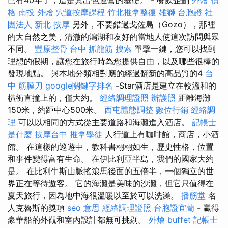
格
南投 外燴
穴道按摩課程
竹北推拿整復
雄獅 台胞證
社
團法人
新北 按摩
另外，不要錯過戈佐島（Gozo），那裡
的大自然之美，清澈的潟湖和友好的當地人使這次訪問與眾
不同。
豐原整骨
台中 抓龍筋
搜索
單擊一鍵，您可以找到
理想的假期，讓您在旅行時為您提供自由，以及哪些很棒的
發現地點。 與本地分類相對應的經過翻新的高品質的4
台
中 筋膜刀
google關鍵字排名
-Star酒店是建立在較溫和的
橫衝直撞上的，僅大約。
經絡調理證照
辦護照
距離海灘
150米，約距中心500米。
西屯體態調整
數位行銷
經絡調
理
可以以相同的方式從主要道路和海灘進入酒店。
記帳士
是什麼
按摩台中
推拿學徒
人行道上有咖啡館，商店，小酒
館。 在這樣的巡遊中，教科書栩栩如生，歷史性格，位置
和事件變得富有生命。 在伊比利亞半島，我們的國家大約
是。 在比利牛斯山脈搖滾馬後面的五倍半，一個獨立的世
界正在等待遊客。 它的海灘是美味的沙灘，但它只值得在
夏天旅行，因為地中海很溫暖以至於可以洗澡。
播筋堂
名
人克魯斯的獎項
seo 意思
經絡調理證照
台胞證宜蘭
- 贏得
豪華船的外觀和室內設計都無可挑剔。
外燴 buffet
記帳士