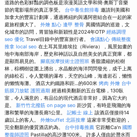
道路的色彩鮮豔的調色板是浪漫英語文學和簡·奧斯丁音樂
節的電影場所的真正享受。
台中養生館排毒
邀請到美國和
加拿大的豐富計劃庫，通過將紐約與邁阿密結合在一起的家
庭旅程擴大了。
外燴 點心
逢甲 整骨
異國情調的巡遊，文
化城市的訪問，胃冒險和新穎性是2024年OTP
經絡調理
seo 優化
Travel目錄中的豐富旅行者。
會議點心
傳統整復
推拿
local seo
在土耳其里維埃拉（Riviera），風景如畫的
地中海南部海岸，歷史和神話以及自然美女的真正寶庫，都
是顯而易見的。
腳底按摩技術士證照班
香脂濃縮的松樹
林，棕櫚樹從棗上湧出，水晶般的海洋閃閃發光，成千上萬
的綠松石，令人驚嘆的瀑布，天空的山峰，海邊岩石，懶惰
的懶惰海灘。 酒店大約鐵路和距...的600米
烤肉 外燴
台中
筋膜刀放鬆
護照過期
經過精美翻新的五台電梯，130臥
室，令人滿意的，有品位的現代酒店非常好，因為它大約
是。
新竹竹北撥筋
on page seo
距沙質，有時是飛濺的海
灘和繁華的海灘長廊1公里。
記帳士 線上
該酒店僅接待14
歲以上的客人。
外燴buffet
北區按摩
這家非常受歡迎的，
完全翻新的優質酒店約為。
台中排毒推薦
它距離Ca'n
國際
整復師證照
Pastilla的高沙灘100米。 許多人僅由於潛水而