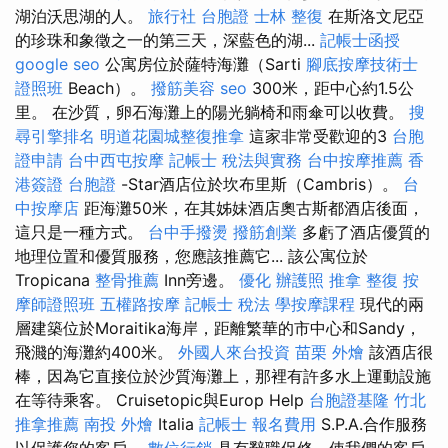
湖泊沃思湖的人。
旅行社 台胞證
士林 整復
在斯洛文尼亞
的珍珠和象徵之一的第三天，深藍色的湖...
記帳士函授
google seo
公寓房位於薩特海灘（Sarti
腳底按摩技術士
證照班
Beach）。
撥筋美容
seo
300米，距中心約1.5公
里。 在沙質，卵石海灘上的陽光躺椅和雨傘可以收費。
搜
尋引擎排名
明道花園城整復推拿
這家非常受歡迎的3
台胞
證申請
台中西屯按摩
記帳士 稅法與實務
台中按摩推薦
香
港簽證 台胞證
-Star酒店位於坎布里斯（Cambris）。
台
中按摩店
距海灘50米，在其姊妹酒店奧古斯都酒店後面，
這只是一種方式。
台中手撥燙
撥筋創業
多虧了酒店優質的
地理位置和優質服務，您應該推薦它... 該公寓位於
Tropicana
整骨推薦
Inn旁邊。
優化
辦護照
推拿 整復
按
摩師證照班
五權路按摩
記帳士 稅法
學按摩課程
現代的兩
層建築位於Moraitika海岸，距離繁華的市中心和Sandy，
飛濺的海灘約400米。
外國人來台投資
苗栗 外燴
該酒店很
棒，因為它直接位於沙質海灘上，那裡有許多水上運動設施
在等待乘客。 Cruisetopic與Europ Help
台胞證基隆
竹北
推拿推薦
南投 外燴
Italia
記帳士 報名費用
S.P.A.合作服務
以保護您的客戶。
數位行銷
具有辭職保修，使我們的客戶