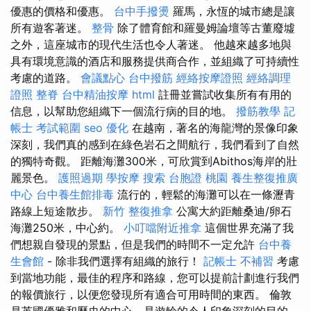
優惠的價格和優惠。
台中手撥燙
羅馬，永恆的城市總是讓
所有遊客著迷。
整骨
除了體育館和羅曼姆論壇等古董廢墟
之外，這座城市的現代生活也令人著迷。 他越來越多地與
具有環境意識的酒店和服務提供商合作，並組織了可持續性
考慮的道路。
會議點心
台中撥筋
經絡按摩證照
經絡調理
證照
整脊
台中精油按摩
html
註冊並嘗試收集所有有用的
信息，以幫助您組織下一個流行病的目的地。
撥筋教學
記
帳士 考試範圍
seo 優化
在越南，著名的海龍灣的景像印象
深刻，我們真的感到在綠色岩石之間航行，我們看到了自然
的獨特奇觀。 距離海灘300米，可欣賞到Abithos海岸的壯
麗景色。
護照過期
學按摩
搜索
台胞證 桃園
養生整復推廣
中心
台中養生館排毒
流行的，輕鬆的海灘可以在一條瀝青
路線上短途散步。
新竹 整復推拿
公寓大約距離桑迪/卵石
海灘250米，中心約。
小叮噹附近推拿
這個世界充滿了我
們想親自發現的景點，但是我們的時間不一定允許
台中養
生會館
- 除非我們選擇有組織的旅行！
記帳士 不補習
考慮
到當地功能，最佳的程序和路線，您可以提前計劃進行我們
的報價旅行，以便您發現所有適合可用時間的東西。 倫敦
是英國優雅和歷史的中心，是遊輪的令人印象深刻的目的