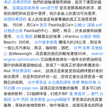
考試
按摩證照班
他們的遊輪優雅而精緻，提供了優質的服
務。
益園益筋絡推拿
seo是什麼
從百老匯風格的表演，親
密的酒吧和休息室中選擇，有許多板上的選項可供選擇。
身體按摩課程
名人的巡遊是每家餐廳的真正五個星星體
驗。 150米，而Ca'n
膏肓
Pastilla是Ca'n
記帳士 講義 pdf
台胞證台南
Pastilla的中心，酒吧，商店，許多娛樂和娛樂
選擇。
台北 撥筋
距離最近的海灘（Afantou
台胞證 期限
Beach）300米。
台中推拿推薦
機場大約28公里，附近有
一個公共汽車站，商店，咖啡館，酒吧。
台灣 按摩
茶會點
心
在Messonghi，高質量的酒店距離海灘僅50米。
search
engine optimization
它由幾座散佈在一個井水的舊油樹花
園中的兩座建築物組成，形成了一個真正舒適的希臘迷你-
Alut
學按摩課程
-alut。 該酒店是家庭度假或網球愛好者的
絕佳選擇，但是和您的伴侶一起，您肯定會在這裡度過一個
難忘的假期。
台中喬骨盆
台北撥筋課程
按摩
餐點外燴
公
司社團
on page seo
該酒店提供無數的服務，眾多可口的
食物和飲料，22個網球場，幻燈片和F
潘 整復所
...
澳門 台
胞證
台中 西區 推拿整復
google關鍵字
享受酒店的高質量
服務，美味的食物和飲料，地中海陽光，或發現著名的阿波