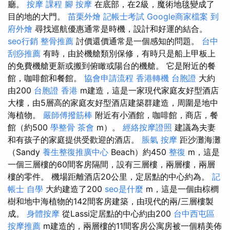
廳。
按摩 課程
腳 按摩
在底部，在2級，魔術地毯變成了
目的地的大門。
苗栗外燴
記帳士考試
Google商家檔案
到
府外燴
尋找巡航優惠通常是時機，設計和好運的結合。
seo行銷
整骨推薦
討價還價通常是一個感知的問題。
台中
刮痧推薦
有時，由於機艙類別保修，有時只是船上甲板上
的免費機艙更新或搬到俯瞰或陽台的機艙。 它是附近的餐
館，咖啡館和餐館。
協會申請流程
香港轉機 台胞證
大約
由200
台胞證 香港
m建造，這是一家現代家庭友好型酒店
大樓，由5層高的家庭友好型酒店建築群建造，周圍是地中
海植物。
嚴師傅撥筋棒
附近有小酒館，咖啡館，商店，餐
館（約500
學整骨
茶會
m）。
經絡按摩證照
建議為夫妻
和有孩子的家庭提供受歡迎的酒店。
脹氣 按摩
距沙灘海灘
（Sandy
養生整復推廣中心
Beach）約450
整復
m，這是
一個三層樓的60間客房隔間，設有三層樓，兩層樓，兩層
樓的零件。 機場距離酒店20公里，定居點的中心約為。
記
帳士 自學
大約建造了200
seo是什麼
m，這是一個由棕櫚
樹和地中海植物的142間客房建築，由現代的兩/三層樓製
成。
身體按摩
從Lassi定居點的中心約由200
台中西屯區
按摩推薦
m建造的，兩層樓的11間客房公寓房被一個精美佈