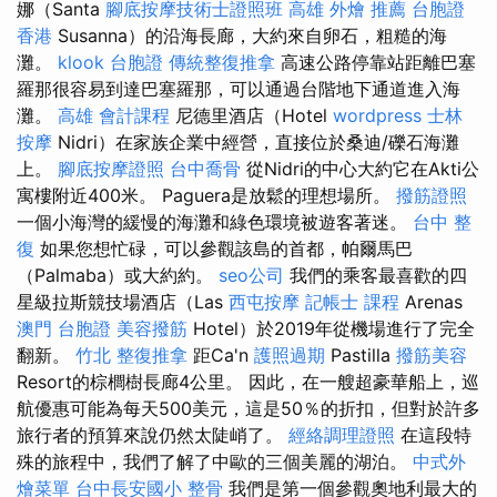
娜（Santa
腳底按摩技術士證照班
高雄 外燴 推薦
台胞證
香港
Susanna）的沿海長廊，大約來自卵石，粗糙的海
灘。
klook 台胞證
傳統整復推拿
高速公路停靠站距離巴塞
羅那很容易到達巴塞羅那，可以通過台階地下通道進入海
灘。
高雄 會計課程
尼德里酒店（Hotel
wordpress
士林
按摩
Nidri）在家族企業中經營，直接位於桑迪/礫石海灘
上。
腳底按摩證照
台中喬骨
從Nidri的中心大約它在Akti公
寓樓附近400米。 Paguera是放鬆的理想場所。
撥筋證照
一個小海灣的緩慢的海灘和綠色環境被遊客著迷。
台中 整
復
如果您想忙碌，可以參觀該島的首都，帕爾馬巴
（Palmaba）或大約約。
seo公司
我們的乘客最喜歡的四
星級拉斯競技場酒店（Las
西屯按摩
記帳士 課程
Arenas
澳門 台胞證
美容撥筋
Hotel）於2019年從機場進行了完全
翻新。
竹北 整復推拿
距Ca'n
護照過期
Pastilla
撥筋美容
Resort的棕櫚樹長廊4公里。 因此，在一艘超豪華船上，巡
航優惠可能為每天500美元，這是50％的折扣，但對於許多
旅行者的預算來說仍然太陡峭了。
經絡調理證照
在這段特
殊的旅程中，我們了解了中歐的三個美麗的湖泊。
中式外
燴菜單
台中長安國小 整骨
我們是第一個參觀奧地利最大的