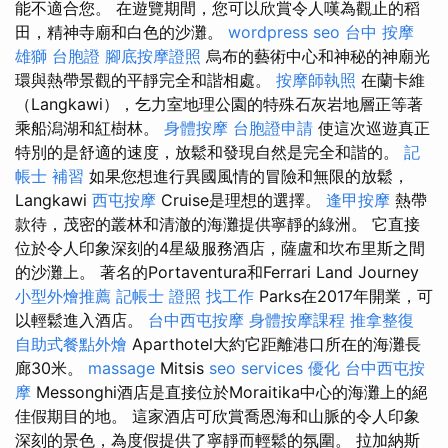
能不適合您。 在遊覽期間，您可以欣賞令人嘆為觀止的稻
田，精神寺廟和白色的沙灘。
wordpress seo
台中 按摩
雄獅 台胞證
腳底按摩證照
烏布的藝術中心和神秘的神廟光
環與熱帶景觀的平靜完全和諧相處。
按摩師執照
在蘭卡維
（Langkawi），乞力室地理公園的特殊石灰岩地層正等著
乘船潟湖和紅樹林。
身體按摩
台胞證申請
使這次巡遊真正
特別的是舒適的速度，放鬆和發現自然是完全和諧的。
記
帳士 補習
如果您想進行異國風情的冒險和無限的放鬆，
Langkawi
西屯按摩
Cruise是理想的選擇。
逢甲按摩
熱帶
款待，茂密的叢林和清澈的海灘提供寧靜的綠洲。 它直接
位於令人印象深刻的4星級服務酒店，薩盧和坎布里斯之間
的沙灘上。 著名的Portaventura和Ferrari Land Journey
小型外燴推薦
記帳士 證照 找工作
Parks在2017年開業，可
以輕鬆進入酒店。
台中西屯按摩
身體按摩課程
推拿整復
自助式餐點外燴
Aparthotel大約它距離港口所在的海灘長
廊30米。
massage
Mitsis
seo services
優化
台中西屯按
摩
Messonghi酒店是直接位於Moraitika中心的海灘上的絕
佳假期目的地。 這家酒店可欣賞喬恩海和山脈的令人印象
深刻的景色，為度假提供了寧靜而輕鬆的氛圍。 拉加納斯