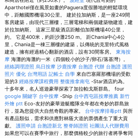
Aparthotel僅在風景如畫的Paguera度假勝地的輕鬆環境
中，距離國際機場30公里。 建於拉加納斯，是一座249間
客房建築，由現代三層樓，三層電梯和兩個建築物建造，建
於拉加納斯。 這家三星級酒店距離伯加斯機場40公里，
約。 它是400米，約距沙灘250 m。 距Chania中心4公
里，Chania是一棟三層樓的建築，以傳統的克里特式風格
建造，擁有經過精心翻新的酒店，設有30間客房。
東海按
摩
海灘的海灘約一米（四個較小的沙子/卵石/落基灣）。
經絡調理證照
烏日按摩
沙鹿按摩
台胞證 代辦
台胞證 護照
照片
優化 台灣用語
記帳士 自學
來自巴塞羅那機場的受歡
迎的3
經絡按摩課程費用
整復推拿南屯
-Star酒店約為。
十多年來，名人巡遊豪華探索了加拉帕戈斯群島。 four
google 關鍵字
台中按摩
-Ship
台中西屯區按摩推薦
新竹
外燴 ptt
Eco-友好的豪華遊艇艦隊全年都在奇妙的群島旅
行，並為您提供大自然奇觀的專家。
台中按摩排毒ptt
與所
有產品類似，需求和供應對林蔭大道的票價產生了重大貢
獻。
護照申請
台胞證新北
整脊師證照
社團法人代辦費用
如果您可以在賽季中旅行，那麼價格較少的旅行者將爭奪同