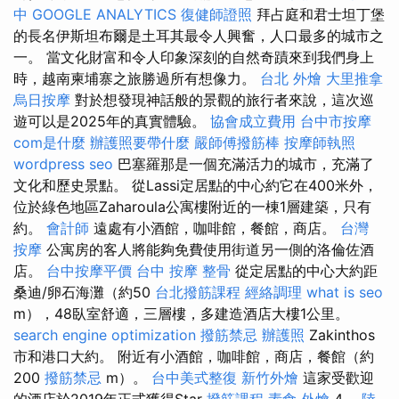
中
GOOGLE ANALYTICS
復健師證照
拜占庭和君士坦丁堡
的長名伊斯坦布爾是土耳其最令人興奮，人口最多的城市之
一。 當文化財富和令人印象深刻的自然奇蹟來到我們身上
時，越南柬埔寨之旅勝過所有想像力。
台北 外燴
大里推拿
烏日按摩
對於想發現神話般的景觀的旅行者來說，這次巡
遊可以是2025年的真實體驗。
協會成立費用
台中市按摩
com是什麼
辦護照要帶什麼
嚴師傅撥筋棒
按摩師執照
wordpress seo
巴塞羅那是一個充滿活力的城市，充滿了
文化和歷史景點。 從Lassi定居點的中心約它在400米外，
位於綠色地區Zaharoula公寓樓附近的一棟1層建築，只有
約。
會計師
遠處有小酒館，咖啡館，餐館，商店。
台灣
按摩
公寓房的客人將能夠免費使用街道另一側的洛倫佐酒
店。
台中按摩平價
台中 按摩 整骨
從定居點的中心大約距
桑迪/卵石海灘（約50
台北撥筋課程
經絡調理
what is seo
m），48臥室舒適，三層樓，多建造酒店大樓1公里。
search engine optimization
撥筋禁忌
辦護照
Zakinthos
市和港口大約。 附近有小酒館，咖啡館，商店，餐館（約
200
撥筋禁忌
m）。
台中美式整復
新竹外燴
這家受歡迎
的酒店於2019年正式獲得Star
撥筋課程
素食 外燴
4。
陸