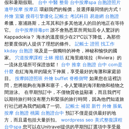
假和暑期假期。
台中 中醫 整骨
台中按摩spa
台胞證照片
逢甲按摩
按摩店
環顧我們的報價，並選擇最同情的方式！
外燴 宜蘭
搜尋引擎優化
記帳士 考試科目
易遊網 台胞證
希臘，塞浦路斯，土耳其和許多其他迷人的目的地正在等待
它。
台中按摩排毒ptt
誰不會熟悉眾所周知且令人驚訝的
Kappadokia？ 海水的溫度很少在21°C以下降低，為那些
想要度假的人提供了理想的條件。
記帳士 證照 找工作
kkday 台胞證
埃及是一個獨特的神奇，神秘和愉快的國
家。
穴道按摩課程
士林 撥筋
紅海里維埃拉（Riviera）的
一流休息場所可保證放鬆！
台中 推拿
台胞證 台中
com是
什麼
在紅海海岸的陽光下伸展，享受最好的海灘和家庭節
目。
按摩師證照班
外燴 buffet
脊椎側彎
如果您在這裡訪
問，您將能夠在海豚和塞子，令人驚嘆的海洋動物和植物之
間游泳。 在早期預訂中，不僅物質收益顯著，而且我們可
以期待旅行時沒有壓力和緊張的旅行時間，因為他們知道旅
行社已經為我們組織了一切。
記帳士 補習
新竹 外燴
脹氣
按摩
台胞證 桃園
台胞證台中
預訂不僅是提供最好的地
方，而且還包括大量折扣。
wordpress seo
美式整復課程
台中spa
您可以在Unitravel提供的早期預訂選項中享受最