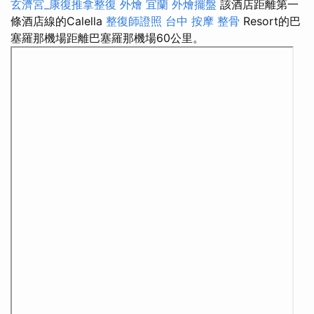
玄濟宮_康復推拿整復
外燴 宜蘭
外燴擺盤
該酒店距離第一
條酒店線的Calella
整復師證照
台中 按摩 整骨
Resort的巴
塞羅那機場距離巴塞羅那機場60公里。