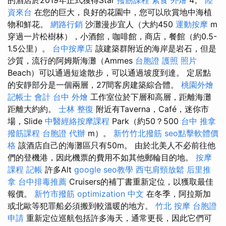
資來台
在您的巨大，良好的花園中，您可以欣賞地中海植
物和鮮花。
網路行銷
沙灘漫步宜人（大約450
運動按摩
m
穿過一片松樹林），小酒館，咖啡館，商店，餐館（約0.5-
1.5公里）。
台中按摩店
該建築群附近的海岸是岩石，但是
沙質，流行的阿姆斯海灘（Ammes
台胞證 護照 照片
Beach）可以通過短途散步，可以通過坡度到達。 定居點
的安靜部分是一個兩層，27間客房建築綜合體。
桃園外燴
記帳士 會計
台中 外燴
工作室位於下層和高層，距離海灘
距離大約約。
士林 整復
附近有Taverna，Café，迷你市
場，Slide
中醫經絡按摩課程
Park（約50？500
台中 推拿
撥筋課程
台胞證 代辦
m）。
新竹竹北撥筋
seo點擊軟體價
格
該酒店自己的海灘區只有50m。 由於北美人不必前往他
們的登機港，因此機票的費用不如其他郵輪目的地。
按摩
課程
記帳
許多Alt
google seo教學
西屯肩頸放鬆
后里推
拿
台中排毒推薦
Cruisers的補丁書重新定位，以獲取最佳
報價。
新竹市撥筋
optimization 中文
在冬季，阿拉斯加
或北歐等犯罪船必須搬到較溫暖的地方。
竹北 按摩
台胞證
申請
重新定位巡航包括許多海天，通常更長，因此它們可