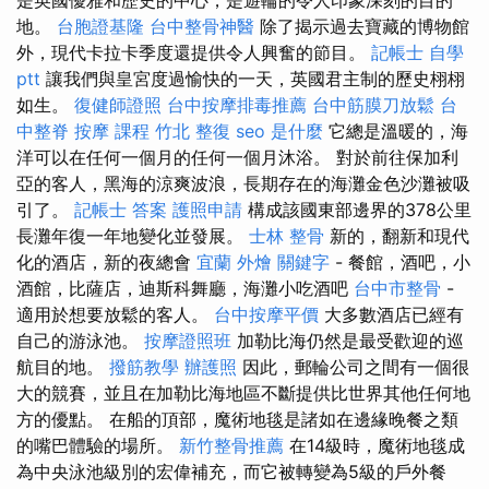
地。
台胞證基隆
台中整骨神醫
除了揭示過去寶藏的博物館
外，現代卡拉卡季度還提供令人興奮的節目。
記帳士 自學
ptt
讓我們與皇宮度過愉快的一天，英國君主制的歷史栩栩
如生。
復健師證照
台中按摩排毒推薦
台中筋膜刀放鬆
台
中整脊
按摩 課程
竹北 整復
seo 是什麼
它總是溫暖的，海
洋可以在任何一個月的任何一個月沐浴。 對於前往保加利
亞的客人，黑海的涼爽波浪，長期存在的海灘金色沙灘被吸
引了。
記帳士 答案
護照申請
構成該國東部邊界的378公里
長灘年復一年地變化並發展。
士林 整骨
新的，翻新和現代
化的酒店，新的夜總會
宜蘭 外燴
關鍵字
- 餐館，酒吧，小
酒館，比薩店，迪斯科舞廳，海灘小吃酒吧
台中市整骨
-
適用於想要放鬆的客人。
台中按摩平價
大多數酒店已經有
自己的游泳池。
按摩證照班
加勒比海仍然是最受歡迎的巡
航目的地。
撥筋教學
辦護照
因此，郵輪公司之間有一個很
大的競賽，並且在加勒比海地區不斷提供比世界其他任何地
方的優點。 在船的頂部，魔術地毯是諸如在邊緣晚餐之類
的嘴巴體驗的場所。
新竹整骨推薦
在14級時，魔術地毯成
為中央泳池級別的宏偉補充，而它被轉變為5級的戶外餐