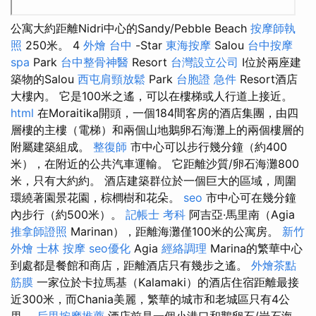
公寓大約距離Nidri中心的Sandy/Pebble Beach
按摩師執
照
250米。 4
外燴 台中
-Star
東海按摩
Salou
台中按摩
spa
Park
台中整骨神醫
Resort
台灣設立公司
I位於兩座建
築物的Salou
西屯肩頸放鬆
Park
台胞證 急件
Resort酒店
大樓內。 它是100米之遙，可以在樓梯或人行道上接近。
html
在Moraitika開頭，一個184間客房的酒店集團，由四
層樓的主樓（電梯）和兩個山地鵝卵石海灘上的兩個樓層的
附屬建築組成。
整復師
市中心可以步行幾分鐘（約400
米），在附近的公共汽車運輸。 它距離沙質/卵石海灘800
米，只有大約約。 酒店建築群位於一個巨大的區域，周圍
環繞著園景花園，棕櫚樹和花朵。
seo
市中心可在幾分鐘
內步行（約500米）。
記帳士 考科
阿吉亞·馬里南（Agia
推拿師證照
Marinan），距離海灘僅100米的公寓房。
新竹
外燴
士林 按摩
seo優化
Agia
經絡調理
Marina的繁華中心
到處都是餐館和商店，距離酒店只有幾步之遙。
外燴茶點
筋膜
一家位於卡拉馬基（Kalamaki）的酒店住宿距離最接
近300米，而Chania美麗，繁華的城市和老城區只有4公
里。
后里按摩推薦
酒店前是一個小港口和鵝卵石/岩石海