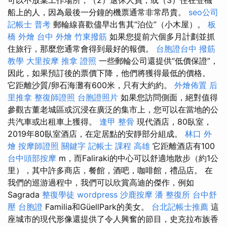
船上的人，因為最後一分鐘的機票通常非常昂貴。
seo公司
記帳士 普考
郵輪線喜歡儘早出售其“泊位”（小木屋）。
板
橋 外燴
台中 外燴
竹東撥筋
如果您提前六個多月計劃並抓
住旅行，那麼您通常會得到最好的報價。
台胞證台中
撥筋
教學
大里按摩
推拿 證照
一些郵輪公司還提供“低價保證”，
因此，如果預訂後的票價下降，他們將獲得最低的價格。
它距離沙質/卵石海灘有600米，只有大約約。
外燴佈置
后
里推拿
整復師證照
台胞證照片
如果您訪問側面，絕對值得
參觀古董老城區或沉浸在廣泛的集市上，您可以在當地的公
共汽車或出租車上獲得。
逢甲 整骨
現代酒店，80臥室，
2019年80臥室酒店，在定居點的安靜部分組成。
林口 外
燴
按摩師證照
關鍵字
記帳士 課程 高雄
它距離酒店有100
台中頭部按摩
m，而Faliraki的中心可以舒適地散步（約1公
里），其中許多商店，餐館，酒吧，咖啡館，禮品店。 在
我們的巡游過程中，我們可以欣賞高迪的傑作，例如
Sagrada
整復學徒
wordpress
沙鹿按摩
潘 整復所
台中舒
壓
台胞證
Familia和GüellPark的美女。
台北記帳士推薦
這
座城市的現代形像還提供了令人興奮的節目，史克拉布族香