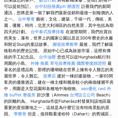
可以提前預訂。
台中刮痧推薦ptt
辦護照
註冊我們的新聞
通訊，您將是第一個了解我們最新促銷和最後一刻報價的人
之一。
台中整脊
藝術，文化，建築，千禧一代，傳統，美
麗，優雅，時尚，北意大利湖區的自然美景，其中包括為期
四天的計劃。
台中泰式按摩排毒
在遊覽期間，我們欣賞自
然美女，瀑布，世界上的國家公園以及近300年曆史的水廠
和附近Slunj的童話故事。
腳底按摩教學
最後，我們了解薩
格勒布的歷史記憶。 原始中心已成為旅遊市場，這裡有傳
統的手工紀念品。
台中油壓
您也可以從Hurghada航行到
周圍的小島。
外燴 推薦
草屯按摩推薦
國際整復師證照
最
著名的是禮品島，那裡的珊瑚礁在世界上擁有令人難忘的美
麗世界，令人難忘。
按摩店
建於一棟好建築物，一家65間
客房的優雅酒店，建在一棟主樓和幾座較小的兩個樓層平房
中，周圍是大型花園和各種地中海植物。
seo優化
rwd
外
燴 buffet
整復所
距沙灘（Ammes
台灣設立公司
Beach）
的距離約為。 Hurghada市從Fisherász村發展到該地區最
重要的度假勝地之一，這就是為什麼它沒有特殊景點的原
因。
學整骨
但是，值得觀看達哈特（Dahart）的舊城區，