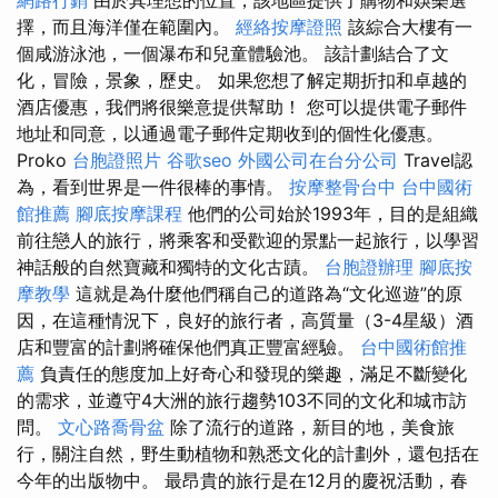
擇，而且海洋僅在範圍內。
經絡按摩證照
該綜合大樓有一
個咸游泳池，一個瀑布和兒童體驗池。 該計劃結合了文
化，冒險，景象，歷史。 如果您想了解定期折扣和卓越的
酒店優惠，我們將很樂意提供幫助！ 您可以提供電子郵件
地址和同意，以通過電子郵件定期收到的個性化優惠。
Proko
台胞證照片
谷歌seo
外國公司在台分公司
Travel認
為，看到世界是一件很棒的事情。
按摩整骨台中
台中國術
館推薦
腳底按摩課程
他們的公司始於1993年，目的是組織
前往戀人的旅行，將乘客和受歡迎的景點一起旅行，以學習
神話般的自然寶藏和獨特的文化古蹟。
台胞證辦理
腳底按
摩教學
這就是為什麼他們稱自己的道路為“文化巡遊”的原
因，在這種情況下，良好的旅行者，高質量（3-4星級）酒
店和豐富的計劃將確保他們真正豐富經驗。
台中國術館推
薦
負責任的態度加上好奇心和發現的樂趣，滿足不斷變化
的需求，並遵守4大洲的旅行趨勢103不同的文化和城市訪
問。
文心路喬骨盆
除了流行的道路，新目的地，美食旅
行，關注自然，野生動植物和熟悉文化的計劃外，還包括在
今年的出版物中。 最昂貴的旅行是在12月的慶祝活動，春