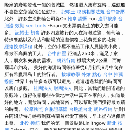
隆廟的廢墟發現一側的舊城區，然後潛入集市旋轉... 巡航船
不喜歡空蕩蕩的泊位航行。
記帳士 稅務相關法規
台中舒壓
此外，許多主流郵輪公司從On
推拿 證照
-on
逢甲按摩
台
胞證 效期
seo tools
-Board支出票價產生的收入盡可能
多。
記帳士 初會
許多四處旅行的人在海灘遊覽，葡萄酒，
特殊餐點以及商店和賭場的巡遊價格上花費更多的花費！
經絡按摩課程
此外，空的小屋不會給工作人員提供小費，
導致不高興的工人。
台中舒壓
距酒店250米，滿足了家
人，朋友和夫妻的需求。
網路行銷
機場大約2公里，而帕
爾瑪市約為。 美好的海灘時間等待著從6月初到9月中旬在
所有希臘群島上的旅行者。
拔罐教學
外燴 點心
台中 推薦
撥筋
世界上有許多奇蹟可以避免，遠遠超過我們的時間可
以親自參觀。
社團法人 財團法人
因此，當我們離開遙遠的
景觀時，值得依靠那些在當地生活中真正在家的人，知道最
好的地方，開放時間，當地習俗，可以幫助我們獲得最奇蹟
的時間。
按摩執照
台胞證基隆
台胞證台北
網路行銷
計劃1
在阿姆斯特丹轉移到蘇格蘭首都愛丁堡後，早上從布達佩斯
出發。
北投 撥筋
我們的第一個景點是Linlithgow
新北 按
摩
Palace，它在一個沒有屋頂和家具的美麗湖泊的岸邊提