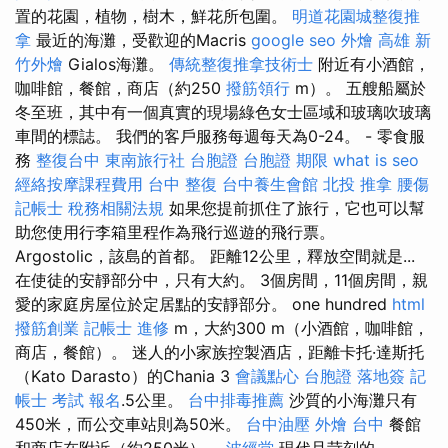
置的花園，植物，樹木，鮮花所包圍。
明道花園城整復推
拿
最近的海灘，受歡迎的Macris
google seo
外燴 高雄
新
竹外燴
Gialos海灘。
傳統整復推拿技術士
附近有小酒館，
咖啡館，餐館，商店（約250
撥筋領行
m）。 五艘船屬於
冬至班，其中有一個真實的現場綠色女士區域和玻璃吹玻璃
車間的標誌。 我們的客戶服務每週每天為0-24。 - 零食服
務
整復台中
東南旅行社 台胞證
台胞證 期限
what is seo
經絡按摩課程費用
台中 整復
台中養生會館
北投 推拿
腰傷
記帳士 稅務相關法規
如果您提前抓住了旅行，它也可以幫
助您使用行李箱里程作為飛行巡遊的飛行票。
Argostolic，該島的首都。 距離12公里，釋放空間就是...
在使徒的安靜部分中，只有大約。 3個房間，11個房間，親
愛的家庭房屋位於定居點的安靜部分。 one hundred
html
撥筋創業
記帳士 進修
m，大約300 m（小酒館，咖啡館，
商店，餐館）。 迷人的小家族控製酒店，距離卡托·達斯托
（Kato Darasto）的Chania 3
會議點心
台胞證 落地簽
記
帳士 考試 報名
.5公里。
台中排毒推薦
沙質的小海灘只有
450米，而公交車站則為50米。
台中油壓
外燴 台中
餐館
和商店在附近（約250米）。
波經堂
現代且苛刻的