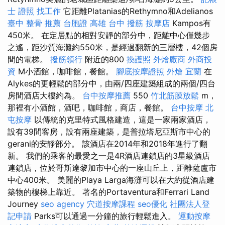
士 證照 找工作
它距離Platanias的Rethymno和Adelianos
臺中 整骨 推薦
台胞證 高雄
台中 撥筋
按摩店
Kampos有
450米。 在定居點​​的相對安靜的部分中，距離中心僅幾步
之遙，距沙質海灘約550米，是經過翻新的三層樓，42個房
間的電梯。
撥筋領行
附近的800
換護照
外燴廠商
外商投
資
M小酒館，咖啡館，餐館。
腳底按摩證照
外燴 宜蘭
在
Alykes的更輕鬆的部分中，由兩/四座建築組成的兩個/四台
房間酒店大樓約為。
台中按摩推薦
550
竹北筋膜放鬆
m，
那裡有小酒館，酒吧，咖啡館，商店，餐館。
台中按摩
北
屯按摩
以傳統的克里特式風格建造，這是一家兩家酒店，
設有39間客房，設有兩座建築，是普拉塔尼亞斯市中心的
gerani的安靜部分。 該酒店在2014年和2018年進行了翻
新。 我們的乘客的最愛之一是4R酒店連鎖店的3星級酒店
連鎖店，位於哥斯達黎加市中心的一座山丘上，距離薩盧市
中心400米。 美麗的Playa Larga海灘可以在大約從酒店建
築物的樓梯上靠近。 著名的Portaventura和Ferrari Land
Journey
seo agency
穴道按摩課程
seo優化
社團法人登
記申請
Parks可以通過一分鐘的旅行輕鬆進入。
運動按摩