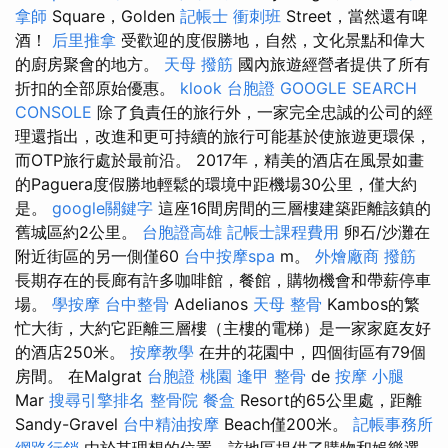
拿師
Square，Golden
記帳士 衝刺班
Street，當然還有啤
酒！
后里推拿
受歡迎的度假勝地，自然，文化景點和偉大
的廚房聚會的地方。
天母 撥筋
國內旅遊經營者提供了所有
折扣的全部原始優惠。
klook 台胞證
GOOGLE SEARCH
CONSOLE
除了負責任的旅行外，一家完全忠誠的公司的經
理還指出，改進和更可持續的旅行可能基於使旅遊更環保，
而OTP旅行處於最前沿。 2017年，精美的酒店在風景如畫
的Paguera度假勝地輕鬆的環境中距機場30公里，僅大約
是。
google關鍵字
這座16間房間的三層樓建築距離該鎮的
舊城區約2公里。
台胞證高雄
記帳士課程費用
卵石/沙灘在
附近街區的另一側僅60
台中按摩spa
m。
外燴廠商
撥筋
長期存在的長廊有許多咖啡館，餐館，購物機會和帶薪停車
場。
學按摩
台中整骨
Adelianos
天母 整骨
Kambos的繁
忙大街，大約它距離三層樓（主樓的電梯）是一家家庭友好
的酒店250米。
按摩教學
在井的花園中，四個街區有79個
房間。 在Malgrat
台胞證 桃園
逢甲 整骨
de
按摩 小腿
Mar
搜尋引擎排名
整骨院
餐盒
Resort的65公里處，距離
Sandy-Gravel
台中精油按摩
Beach僅200米。
記帳事務所
網路行銷
由於其理想的位置，該地區提供了購物和娛樂選