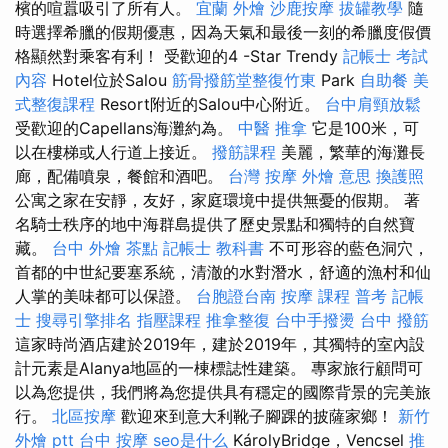
檳的喧囂吸引了所有人。
宜蘭 外燴
沙鹿按摩
拔罐教學
隨
時選擇希臘的假期優惠，因為天氣和最後一刻的希臘度假價
格顯然對乘客有利！ 受歡迎的4 -Star Trendy
記帳士 考試
內容
Hotel位於Salou
筋骨撥筋堂整復竹東
Park
自助餐
美
式整復課程
Resort附近的Salou中心附近。
台中肩頸放鬆
受歡迎的Capellans海灘約為。
中醫 推拿
它是100米，可
以在樓梯或人行道上接近。
撥筋課程
美麗，繁華的海灘長
廊，配備噴泉，餐館和酒吧。
台灣 按摩
外燴 意思
換護照
公寓之家在安靜，友好，家庭環境中提供無憂的假期。 著
名騎士秩序的地中海群島提供了歷史景點和獨特的自然寶
藏。
台中 外燴 茶點
記帳士 教科書
不可形容的藍色洞穴，
首都的中世紀要塞系統，清澈的水對潛水，舒適的漁村和仙
人掌的美味都可以保證。
台胞證台南
按摩 課程
普考 記帳
士
搜尋引擎排名
指壓課程
推拿整復
台中手撥燙
台中 撥筋
這家時尚酒店建於2019年，建於2019年，其獨特的室內設
計元素是Alanya地區的一棟標誌性建築。 專家旅行顧問可
以為您提供，我們將為您提供具有穩定的國際背景的完美旅
行。
北區按摩
歡迎來到意大利靴子腳踝的披薩家鄉！
新竹
外燴 ptt
台中 按摩
seo是什么
KárolyBridge，Vencsel
推