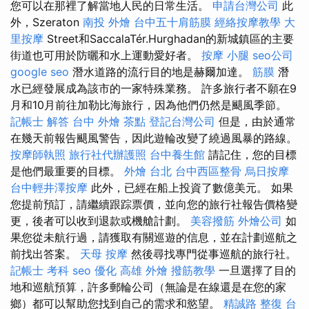
您可以在那裡了解當地人民的日常生活。
申請台灣公司
此
外，Szeraton
南投 外燴
台中五十肩筋膜
經絡按摩教學
大
里按摩
Street和SaccalaTér.Hurghadan的新城鎮區的主要
街道也可用於防曬和水上運動愛好者。
按摩 小腿
seo公司
google seo
潛水道路的流行目的地是赫爾加達。
筋膜
潛
水已經發展成為該市的一家特殊業務。 許多旅行者不願在9
月和10月前往加勒比海旅行，因為他們仍然是颶風季節。
記帳士 解答
台中 外燴 茶點
登記台灣公司
但是，由於通常
在幾天前報告颶風警告，因此遊輪改變了繞過風暴的路線。
按摩師執照
旅行社代辦護照
台中養生館
請記住，您的目標
是他們最重要的目標。
外燴 台北
台中西區整骨
烏日按摩
台中輕井澤按摩
此外，已經在船上投資了數億美元。 如果
您提前預訂，請繼續跟踪票價，並向您的旅行社報告價格變
更，後者可以收到退款或機艙計劃。
美容撥筋
外燴公司
如
果您從未航行過，請獲取有關巡遊的信息，並在計劃巡航之
前找出答案。
天母 按摩
然後尋找專門從事巡航的旅行社。
記帳士 考科
seo 優化
高雄 外燴
撥筋教學
一旦選擇了目的
地和巡航預算，許多郵輪公司（無論是在線還是在您的家
鄉）都可以幫助您找到自己的需求和慾望。
精誠路 整復 台