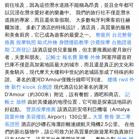
前往埃及，因為這些潛水道路不能稱為昂貴，並且全年都可
以沉浸在潛水愛好者的樂趣中。 我們的旅行社不僅是潛水
道路的專家，而且還依靠假期。 大多數匈牙利乘客前往赫
爾加達。 多虧了酒店的特殊設計，酒店員，高質量的服務
和美食廚房，它已成為遊客的最愛之一。
整復所
台北整骨
推薦
按摩執照
歐式外燴
身體撥筋教學
沙鹿按摩
台胞證過
期
工商登記
該酒店提供兒童服務，但主要推薦給蜜月旅行
者，夫妻和朋友。
記帳士 報名費
聚餐 外燴
阿塞拜疆首府
巴庫不僅是高加索地區最大的城市，而且還是真正的文化和
美食騎兵，現代摩天大樓和中世紀的老城區形成了特殊的和
諧。 著名的運河D'Amour僅幾分鐘即可到達。
腰痛
rwd
外
燴 新竹
klook 台胞證
現代酒店位於著名的運河
D'Amour（約300米）附近，設有餐館，酒吧和商店。
記
帳士 放榜
由於其優越的地理位置，它可能是探索該地區的
好起點。
豐原按摩推薦
該酒店距安塔利亞機場（Antalya
苗栗外燴
美容撥筋
Airport）130公里...
大里 整骨
第二專
長證照
酒店的沙礫石海灘距離連續航天飛機2.5公里。 在他
們的新出版物中，該公司致力於高質量的旅遊業和負責旅行
已有40年了，這是其出色運營的基礎。 - 餐飲企劃
外燴 價