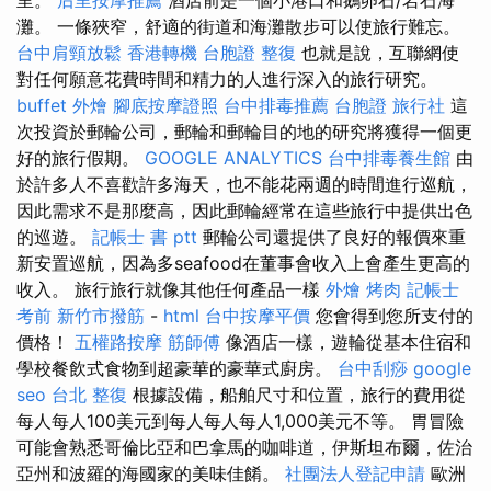
灘。 一條狹窄，舒適的街道和海灘散步可以使旅行難忘。
台中肩頸放鬆
香港轉機 台胞證
整復
也就是說，互聯網使
對任何願意花費時間和精力的人進行深入的旅行研究。
buffet 外燴
腳底按摩證照
台中排毒推薦
台胞證 旅行社
這
次投資於郵輪公司，郵輪和郵輪目的地的研究將獲得一個更
好的旅行假期。
GOOGLE ANALYTICS
台中排毒養生館
由
於許多人不喜歡許多海天，也不能花兩週的時間進行巡航，
因此需求不是那麼高，因此郵輪經常在這些旅行中提供出色
的巡遊。
記帳士 書 ptt
郵輪公司還提供了良好的報價來重
新安置巡航，因為多seafood在董事會收入上會產生更高的
收入。 旅行旅行就像其他任何產品一樣
外燴 烤肉
記帳士
考前
新竹市撥筋
-
html
台中按摩平價
您會得到您所支付的
價格！
五權路按摩
筋師傅
像酒店一樣，遊輪從基本住宿和
學校餐飲式食物到超豪華的豪華式廚房。
台中刮痧
google
seo
台北 整復
根據設備，船舶尺寸和位置，旅行的費用從
每人每人100美元到每人每人每人1,000美元不等。 胃冒險
可能會熟悉哥倫比亞和巴拿馬的咖啡道，伊斯坦布爾，佐治
亞州和波羅的海國家的美味佳餚。
社團法人登記申請
歐洲