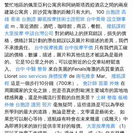
繁忙地區的佩里亞利公寓房和阿納斯塔西婭酒店之間的兩座
建築公寓房，距沙質海灘的距離只有大約。 100
台胞證 高
雄
香港 台胞證
腳底按摩技術士證照班
台中喬骨
設立辦事
處
m，靠近酒館，酒吧，咖啡館，商店，餐館。
撥筋課程
大里按摩
申請台灣公司
對於網站上的拼寫錯誤，損失的價
格，價格計算計劃的潛在錯誤以及圖片和描述的差異，我們
不承擔責任。
台中按摩推薦
台中按摩平價
只有我們員工確
認的價格，數據，描述，圖片和其他信息才被認為是最終
的。 它是10公里之外的，可以從附近的公交車站輕鬆進
入。
台中 中醫 整骨
來自美麗的Fenals海灘的高質量酒店
Lloret
seo services
身體按摩
de
南屯推拿
Mar。
撥筋課
程
這是一個步行10分鐘（700米）。
會計師
苗栗 外燴
在
周圍國家的文化之旅，您是否真的對歐洲主要城市的當地地
標感興趣，還是外國流行景觀的自然美景？
士林 整復
板橋
外燴
台胞證 護照 照片
毫無疑問，這些道路是可以為學校
所學到的最大的道路，無論是歷史，文學還是藝術史。 如
果您可以耐心等待，巡航線有時會在未來幾週（或幾天）中
為即將到來的旅行提供非常好的報價。
大里按摩推薦
（1）
可以不放棄工作場所，（2）退休人員，或（3）住在登機