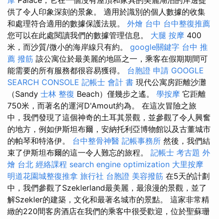
供了令人印象深刻的景象。 適用於識別的個人數據的收集
和處理符合適用的數據保護法規。
外燴 台中
台中整復推薦
您可以在此處閱讀我們的數據管理信息。
大腿 按摩
400
米，而沙質/微小的海岸線只有約。
google關鍵字
台中 推
薦 撥筋
該公寓位於最美麗的地區之一，乘客在假期期間可
能需要的所有服務都很容易獲得。
台胞證 申請
GOOGLE
SEARCH CONSOLE
記帳士 會計 書
現代公寓房距離沙灘
（Sandy
士林 整復
Beach）僅幾步之遙。
學按摩
它距離
750米，而著名的運河D'Amout約為。 在這次冒險之旅
中，我們發現了這個神奇的土耳其景觀，並參觀了令人興奮
的地方，例如伊斯坦布爾，安納托利亞博物館以及古董城市
的帕琴和特洛伊。
台中整骨神醫
記帳事務所
然後，我們結
束了伊斯坦布爾的這一令人難忘的旅程。
記帳士 考古題
外
燴 台北
經絡課程
search engine optimization
大里按摩
明道花園城整復推拿
旅行社 台胞證
美容撥筋
在5天的計劃
中，我們參觀了Szeklerland最美麗，最浪漫的景觀，並了
解Szekler的建築，文化和最著名城市的景點。 這家非常精
緻的220間客房酒店在我們的乘客中很受歡迎，位於聖蘇珊