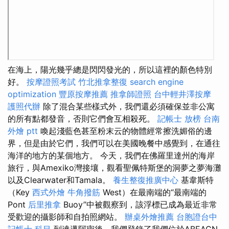
在海上，陽光幾乎總是閃閃發光的，所以這裡的顏色特別
好。
按摩證照考試
竹北推拿整復
search engine
optimization
豐原按摩推薦
推拿師證照
台中輕井澤按摩
護照代辦
除了混合某些樣式外，我們還必須確保並非公寓
的所有點都發音，否則它們會互相殺死。
記帳士 放榜
台南
外燴 ptt
喚起淺藍色甚至粉末云的物體經常擦洗媚俗的邊
界，但是由於它們，我們可以在美國晚餐中感覺到，在通往
海洋的地方的某個地方。 今天，我們在佛羅里達州的海岸
旅行，與Amexiko灣接壤，觀看聖佩特斯堡的洞夢之夢海灘
以及Clearwater和Tamala。
養生整復推廣中心
基韋斯特
（Key
西式外燴
牛角撥筋
West）在最南端的“最南端的
Pont
后里推拿
Buoy”中被觀察到，該浮標已成為最近非常
受歡迎的攝影師和自拍照網站。
辦桌外燴推薦
台胞證台中
記帳士 科目
到達邁阿密後，我們登錄了我們位於ABEACN