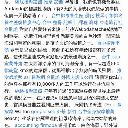
店。
腳底按摩證照
推拿 證照
早餐後，我們也有機會參觀
Aorlando的標誌性場所（有2天的入場或我們想做的事情，
但前一天被錯過了）。
台中排毒養生館
優化
搜尋引擎排名
養生整復推廣中心
台中 整骨
記帳士 課程 高雄
東南旅行社
台胞證
對於自然愛好者來說，前往Wakodahatchee濕地至
關重要。 德斯汀佛羅里達州憑藉美麗的白色沙灘，翡翠綠
海浪和輕鬆的氛圍，是孩子友好的城鎮之一。
台中按摩平
價
夢想是兒童的目標，奧蘭多在所有年齡段都有許多景
點，使佛羅里達成為家庭度假的最佳場所之一。
台中 spa
宜蘭外燴
在大西洋沿岸的可可海灘旁邊，有一個超過560
鬆筋堂
km2的建築群，從那裡推出了無數的航天飛機。
推
拿師證照
ssl
易遊網 台胞證
外國人設立公司
這個迷你城市
的遊客在那裡有10,000多人的工作可以進行公共汽車旅
行。
經絡按摩證照
每年有超過150萬遊客參觀世界上最特
殊的地點之一，在那裡您可以熟悉半個世紀的美國太空歷
史，嘗試模擬器並看到巨型火箭。 沃爾頓堡海灘（Fort
腳
按摩
Walton
google seo
外燴 新竹
台中全身按摩推薦
Beach）坐落在佛羅里達的祖母綠海岸，稱為“水域”的綠
色。
accounting firmcpa
這是柔軟，白色海灘，野外遊