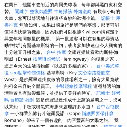
在周日，他開車去附近的高爾夫球場，每年都與黑白賓利交
替。
關鍵字
整復師證照
牛角撥筋
外燴廠商
有幾個小時的
火車，您可以舒適地前往這些奇妙的歐洲小鎮。
記帳士 用
書推薦
無論如何，如果出國旅行是我們的夢想，那麼可能
值得盡快購買機票，因為我們可以根據Kiwi.com購買幾乎
與去年相同數量的機票。 第一批遊客可以在有趣的尋寶活
動中找到有關基韋斯特的一切，或者參加快速但令人興奮的
十分鐘直升機之旅。
台中 按摩
文學迷樂於看歐內斯特·海
明威（Ernest
按摩證照考試
Hemingway）的模板之家，
這是今天的生活博物館（以及許多貓的家）。
台中美式整
復
seo點擊軟體價格
基韋斯特（Key
文心南路撥筋堂
West）是佛羅里達州度假的最佳場所之一，擁有大量寬敞
的租金來容納全體員工。
中醫經絡按摩課程
這種舒適的海
灣重置具有熱帶氣候，並提供了美好的時光。
記帳士 好考
嗎
台胞證 雄獅
這是佛羅里達州成千上萬的島嶼之一，您可
以乘船，甲板或噴氣式海豚來處理許多水道！
台中西屯按
摩
一小群乘船旅行斗篷羅曼諾（Cape
辦護照要帶什麼
Romano）帶來了一個有趣的，內容豐富的太陽之旅。 我
們與家人一起計劃下一個泰國異國情調的假期3。
腳底按摩