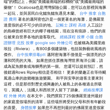
端”的標記上，例如“美國最南端的棕櫚樹”或“美國最南端的
藥物”！ Ocaloosa也是灣灣探險公園，您可以在那裡與海豚
一起玩，並與居民白化鱷魚鱷魚遇見木蘭。
台中 推拿
台胞
證 費用
著名的邁阿密也許是一個更著名的海灘，是佛羅里
達度假的必不可少的目的地。
記帳士 課程 高雄
人工設計
的島嶼曾經有巨大的椰子種植園，現在沒有痕跡，他們的座
位被來自世界各地的遊客取代。
經絡課程
按摩 小腿
台胞
證辦理
北投 按摩
google seo
外燴公司
也被稱為美國里維
埃拉（Riviera），有800多個建築物，包括裝飾藝術風格的
傑作。
台中按摩排毒ptt
邁阿密海灘不僅僅是一個漂亮的沙
灘和閃亮的大海。 如果您抓住票務海灣世界海洋公園，請
成為鯊魚餵食或海獅秀的第一個。 您還可以提前預訂，然
後錯過Rows Ripley相信是否相信！ 更多的樂趣正在等待颶
風過山車的故鄉種族遊樂園。 和平與安寧的遊客主要來到
這裡，但是那些對歷史感興趣的人被島上的各種過去所吸
引，英國人，法國人和西班牙人留下了跡象。
經絡按摩課
程
外燴 烤肉
在本文中，我們撰寫了25個佛羅里達州最好
的家庭度假場所的清單，這些場所將受到父母和所有年齡段
的喜愛。
身體按摩
如果您不再想到最好的佛羅里達度假家