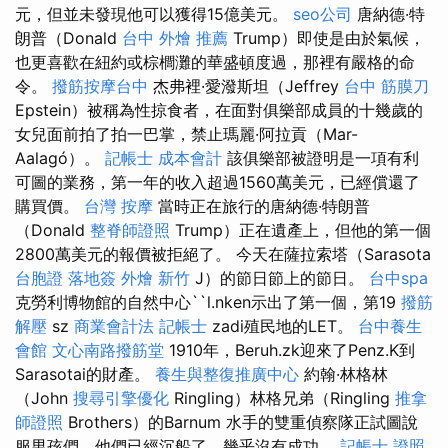
元，但並未發現他可以獲得15億美元。
seo公司
唐納德·特
朗普（Donald
台中 外燴 推薦
Trump）即使是由於氣候，
也更喜歡在紐約或棕櫚灘的華盛頓度過，那裡有嚴格的命
令。
撥筋按摩台中
杰弗裡·愛潑斯坦（Jeffrey
台中 筋膜刀
Epstein）被稱為性掠食者，在面對俱樂部成員的十幾歲的
女兒面前拍了拍一巴掌，禁止瑪麗·阿拉貢（Mar-
Aalagó）。
記帳士 成本會計
該俱樂部被證明是一項有利
可圖的業務，第一年的收入超過1560萬美元，已經償還了
購買價。
台灣 按摩
當時正在旅行的唐納德·特朗普
（Donald
整脊師證照
Trump）正在遺產上，但他的第一個
2800萬美元的報價被拒絕了。 今天在薩拉索塔（Sarasota
台胞證 落地簽
外燴 新竹
J）的節日節上的節日。
台中spa
克勞利博物館的自然中心``l.nken示出了第一個，第19
撥筋
解壓
sz
商業會計法 記帳士
zadi殖民地的LET。
台中養生
會館
文心南路撥筋堂
1910年，Beruh.zk迎來了Penz.K到
Sarasotai的財產。
養生與整復推廣中心
約翰·林格林
（John
搜尋引擎優化
Ringling）林格兄弟（Ringling
推拿
師證照
Brothers）的Barnum 水手的雙重偵察隊正試圖說
服男孩們，他們已經沉船了，幾乎沒有成功。
記帳士 證照