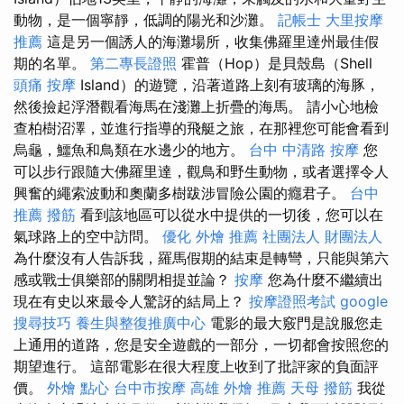
動物，是一個寧靜，低調的陽光和沙灘。
記帳士
大里按摩
推薦
這是另一個誘人的海灘場所，收集佛羅里達州最佳假
期的名單。
第二專長證照
霍普（Hop）是貝殼島（Shell
頭痛 按摩
Island）的遊覽，沿著道路上刻有玻璃的海豚，
然後撿起浮潛觀看海馬在淺灘上折疊的海馬。 請小心地檢
查柏樹沼澤，並進行指導的飛艇之旅，在那裡您可能會看到
烏龜，鱷魚和鳥類在水邊少的地方。
台中 中清路 按摩
您
可以步行跟隨大佛羅里達，觀鳥和野生動物，或者選擇令人
興奮的繩索波動和奧蘭多樹跋涉冒險公園的癮君子。
台中
推薦 撥筋
看到該地區可以從水中提供的一切後，您可以在
氣球路上的空中訪問。
優化
外燴 推薦
社團法人 財團法人
為什麼沒有人告訴我，羅馬假期的結束是轉彎，只能與第六
感或戰士俱樂部的關閉相提並論？
按摩
您為什麼不繼續出
現在有史以來最令人驚訝的結局上？
按摩證照考試
google
搜尋技巧
養生與整復推廣中心
電影的最大竅門是說服您走
上通用的道路，您是安全遊戲的一部分，一切都會按照您的
期望進行。 這部電影在很大程度上收到了批評家的負面評
價。
外燴 點心
台中市按摩
高雄 外燴 推薦
天母 撥筋
我從