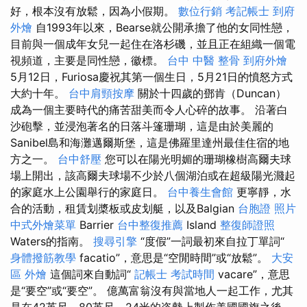
好，根本沒有放鬆，因為小假期。
數位行銷
考記帳士
到府
外燴
自1993年以來，Bearse就公開承擔了他的女同性戀，
目前與一個成年女兒一起住在洛杉磯，並且正在組織一個電
視頻道，主要是同性戀，徽標。
台中 中醫 整骨
到府外燴
5月12日，Furiosa慶祝其第一個生日，5月21日的憤怒方式
大約十年。
台中肩頸按摩
關於十四歲的鄧肯（Duncan）
成為一個主要時代的痛苦甜美而令人心碎的故事。 沿著白
沙砲擊，並浸泡著名的日落斗篷珊瑚，這是由於美麗的
Sanibel島和海灘邁爾斯堡，這是佛羅里達州最佳住宿的地
方之一。
台中舒壓
您可以在陽光明媚的珊瑚橡樹高爾夫球
場上開出，該高爾夫球場不少於八個湖泊或在超級陽光濺起
的家庭水上公園舉行的家庭日。
台中養生會館
更寧靜，水
合的活動，租賃划槳板或皮划艇，以及Balgian
台胞證 照片
中式外燴菜單
Barrier
台中整復推薦
Island
整復師證照
Waters的指南。
搜尋引擎
“度假”一詞最初來自拉丁單詞“
身體撥筋教學
facatio”，意思是“空閒時間”或“放鬆”。
大安
區 外燴
這個詞來自動詞“
記帳士 考試時間
vacare”，意思
是“要空”或“要空”。 億萬富翁沒有與當地人一起工作，尤其
是在42英尺，80英尺，24米的姿勢上製作美國國旗之後。