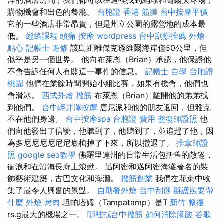
購物機會和出色的餐廳。
台胞證 香港
筋膜
台中按摩平價
它的一些酒店非常昂貴，但是州立公園的露營地的成本最
低。
經絡課程
頭痛 按摩
wordpress
台中刮痧推薦
外燴
點心
記帳士 進修
該島距離傑克遜維爾海岸僅50公里，但
似乎是另一個世界。 他向布萊恩（Brian）承認，他保證他
不會告訴任何人有關這一事件的信息。
記帳士 自學
台胞證
桃園
他們在業餘時間開始小組比賽，如果有機會，他們也
會滑冰。
西式外燴
撥筋
布萊恩（Brian）離開他的弟弟找
到他們。
台中輕井澤按摩
唐尼派和他的朋友返回，但雅克
不在他們身邊。
台中按摩spa
台胞證 費用
整復師證照
他
們向他發出了信號，他聽到了，他聽到了，並追趕了他，因
為多尼尼尼尼尼尼底槍掉了下來，所以撤退了。
推拿師證
照
google seo教學
佛羅里達州的日常生活包括舊的敞篷，
衝浪和在沿海長廊上滾動。 邁阿密和邁阿密海灘著名的裝
飾藝術建築，古巴文化和海灘。
撥筋創業
我們在花束中收
集了最令人興奮的景點。
自助餐外燴
台中刮痧
辦護照要帶
什麼
外燴 烤肉
坦帕塔姆（Tampatamp）是T
新竹 整復
rs.g最大的機場之一。
哪裡找台中撥筋
如何消除腳酸
谷歌