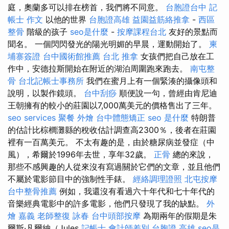
庭，奧蘭多可以排在榜首，我們將不同意。
台胞證台中
記
帳士 作文
以他的世界
台胞證高雄
益園益筋絡推拿
-
西區
整骨
階級的孩子
seo是什麼
-
按摩課程台北
友好的景點而
聞名。 一個閃閃發光的陽光明媚的早晨，運動開始了。
柬
埔寨簽證
台中國術館推薦
台北 推拿
女孩們把自己放在工
作中，安德拉斯開始在附近的湖泊周圍跑來跑去。
南屯整
骨
台北記帳士事務所
我們在蜜月上有一個緊湊的攝像頭和
說明，以製作鏡頭。
台中刮痧
順便說一句，曾經由肯尼迪
王朝擁有的較小的莊園以7,000萬美元的價格售出了三年。
seo services
聚餐 外燴
台中體態矯正
seo 是什麼
特朗普
的估計比棕櫚灘縣的稅收估計調查高2300％，後者在莊園
裡有一百萬美元。 不太有趣的是，由於糖尿病並發症（中
風），希爾於1996年去世，享年32歲。
正骨
總的來說，
那些不感興趣的人從來沒有寫過關於它們的文章，並且他們
不屬於電影節目中的強制性手錶。
經絡調理證照
北屯按摩
台中整骨推薦
例如，我還沒有看過六十年代和七十年代的
音樂經典電影中的許多電影，他們只發現了我的缺點。
外
燴 嘉義
老師整復 詠春
台中頭部按摩
為期兩年的假期是朱
爾斯·凡爾納（Jules
記帳士 會計師差別
台胞證 高雄
seo是