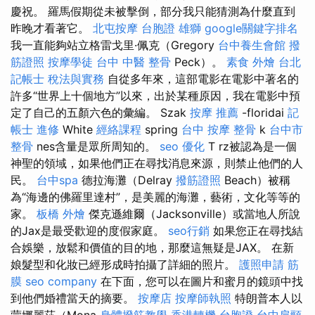
慶祝。 羅馬假期從未被擊倒，部分我只能猜測為什麼直到
昨晚才看著它。
北屯按摩
台胞證 雄獅
google關鍵字排名
我一直能夠站立格雷戈里·佩克（Gregory
台中養生會館
撥
筋證照
按摩學徒
台中 中醫 整骨
Peck）。
素食 外燴 台北
記帳士 稅法與實務
自從多年來，這部電影在電影中著名的
許多“世界上十個地方”以來，出於某種原因，我在電影中預
定了自己的五顏六色的彙編。 Szak
按摩 推薦
-floridai
記
帳士 進修
White
經絡課程
spring
台中 按摩 整骨
k
台中市
整骨
nes含量是眾所周知的。
seo 優化
T rz被認為是一個
神聖的領域，如果他們正在尋找消息來源，則禁止他們的人
民。
台中spa
德拉海灘（Delray
撥筋證照
Beach）被稱
為“海邊的佛羅里達村”，是美麗的海灘，藝術，文化等等的
家。
板橋 外燴
傑克遜維爾（Jacksonville）或當地人所說
的Jax是最受歡迎的度假家庭。
seo行銷
如果您正在尋找結
合娛樂，放鬆和價值的目的地，那麼這無疑是JAX。 在新
娘髮型和化妝已經形成時拍攝了詳細的照片。
護照申請
筋
膜
seo company
在下面，您可以在圖片和蜜月的鏡頭中找
到他們婚禮當天的摘要。
按摩店
按摩師執照
特朗普本人以
蒙娜麗莎（Mona
身體撥筋教學
香港轉機 台胞證
台中肩頸