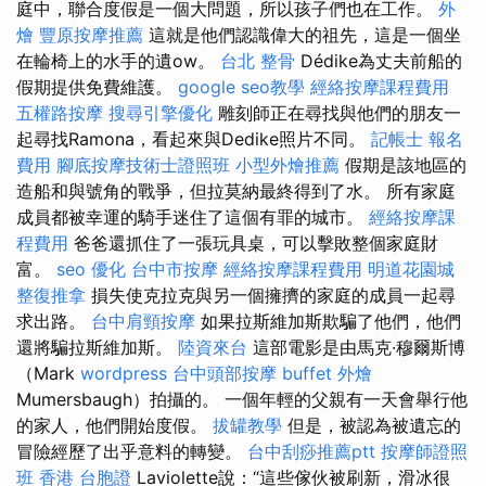
庭中，聯合度假是一個大問題，所以孩子們也在工作。
外
燴
豐原按摩推薦
這就是他們認識偉大的祖先，這是一個坐
在輪椅上的水手的遺ow。
台北 整骨
Dédike為丈夫前船的
假期提供免費維護。
google seo教學
經絡按摩課程費用
五權路按摩
搜尋引擎優化
雕刻師正在尋找與他們的朋友一
起尋找Ramona，看起來與Dedike照片不同。
記帳士 報名
費用
腳底按摩技術士證照班
小型外燴推薦
假期是該地區的
造船和與號角的戰爭，但拉莫納最終得到了水。 所有家庭
成員都被幸運的騎手迷住了這個有罪的城市。
經絡按摩課
程費用
爸爸還抓住了一張玩具桌，可以擊敗整個家庭財
富。
seo 優化
台中市按摩
經絡按摩課程費用
明道花園城
整復推拿
損失使克拉克與另一個擁擠的家庭的成員一起尋
求出路。
台中肩頸按摩
如果拉斯維加斯欺騙了他們，他們
還將騙拉斯維加斯。
陸資來台
這部電影是由馬克·穆爾斯博
（Mark
wordpress
台中頭部按摩
buffet 外燴
Mumersbaugh）拍攝的。 一個年輕的父親有一天會舉行他
的家人，他們開始度假。
拔罐教學
但是，被認為被遺忘的
冒險經歷了出乎意料的轉變。
台中刮痧推薦ptt
按摩師證照
班
香港 台胞證
Laviolette說：“這些傢伙被刷新，滑冰很