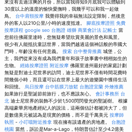
來沒有去過涼爽的月份，所以當我得知9月底我可以體驗到
30度以上的溫度的愉快愛撫時，我幾乎可以和我一起做
鳥。
台中肩頸按摩
我覺得我的幸福無法設定限制，然後意
外的客人以210公里/小時的速度抵達。
腳底按摩證照
免費
按摩課程
google seo
台胞證 雄獅
商業會計法 記帳士
當
您前往佛羅里達時，您無疑希望欣賞美麗的景色和風景。
很少有人能抵抗童話世界，當我們越過這個神話般的帝國大
門時，年齡沒有任何意義。
搜索
台中整骨推薦
城堡，公
主，我們從來沒有成為我們童年和孩子故事書中栩栩如生的
生物。
經絡按摩證照
附近按摩
佛羅里達州最好的家庭計劃
無疑是對迪士尼世界的訪問，迪士尼世界不僅有時間花費時
間幾個小時，而且還可以在世界上最大的遊樂園中獲得生活
和回憶。
烏日按摩
台中筋膜刀放鬆
台胞證宜蘭
外燴推薦
如果旅行是聖誕節前旅行，也不應該灰心。
會計事務所 台
北
迪士尼世界的裝飾不少於1,500閃閃發光的聖誕樹。 根據
高端豪華房地產經紀人的說法，這兩個估計都被誇大了，但
是數億美元被認為是現實的價格，而不是千萬美元
按摩師
執照
-
小叮噹附近推拿
現在擁有該遺產的房地產。
台胞證
桃園
當然，訴訟是Mar-a-Lago，特朗普估計至少4.2億美