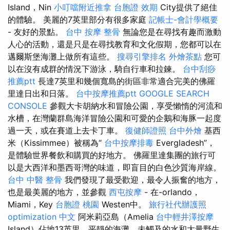
Island，Nin
小叮噹附近推拿
台胞證 效期
City提供了絕佳
的體驗。 美麗的7英里部分有很多家庭
記帳士-會計學概要
- 友好的景點。
台中 按摩 整骨
無論您是在尋找有趣而激動
人心的活動，還是只是在尋找教育和文化假期，您都可以在
邁爾斯堡海灘上做所有這些。
搜尋引擎排名
外燴茶點
您可
以在沒有成群的情況下游泳，騎自行車和拉鍊。
台中刮痧
推薦ptt
長達7英里和幾個寬島的街區非常適合完美的佛羅
里達日出和日落。
台中按摩推薦ptt
GOOGLE SEARCH
CONSOLE
參觀大卡胡納水和冒險公​​園，享受懶惰的河流和
水槽，在灣蘭群島海洋冒險公園和可愛的企鵝和海豚一起度
過一天，或在賽道上去卡丁車。
復健師證照
台中外燴
基西
米（Kissimmee）被稱為“
台中按摩排毒
Evergladesh”，
是體驗世界餐飲和購買的好地方。 佛羅里達集團的旅行可
以是大西洋和墨西哥灣的味道，即盲目的白色沙質海岸線。
台中 中醫 整骨
我們發現了最受歡迎，最令人振奮的地方，
也是最美麗的地方，並參觀
西屯按摩
- 在-orlando，
Miami，Key
台胞證 桃園
Westen中。
旅行社代辦護照
optimization 中文
阿米莉亞島（Amelia
台中輕井澤按摩
Island）佔地13英里，平靜的海灘，未觸及的水和大量野生