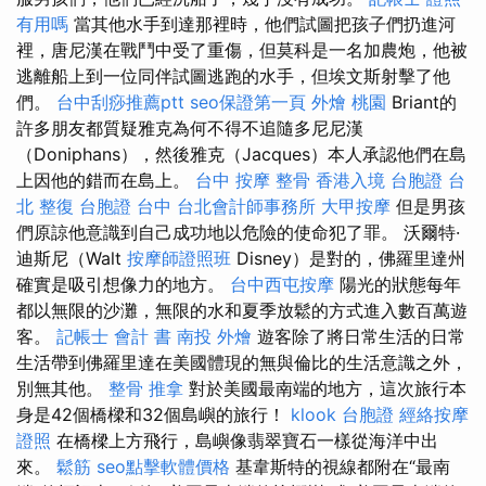
有用嗎
當其他水手到達那裡時，他們試圖把孩子們扔進河
裡，唐尼漢在戰鬥中受了重傷，但莫科是一名加農炮，他被
逃離船上到一位同伴試圖逃跑的水手，但埃文斯射擊了他
們。
台中刮痧推薦ptt
seo保證第一頁
外燴 桃園
Briant的
許多朋友都質疑雅克為何不得不追隨多尼尼漢
（Doniphans），然後雅克（Jacques）本人承認他們在島
上因他的錯而在島上。
台中 按摩 整骨
香港入境 台胞證
台
北 整復
台胞證 台中
台北會計師事務所
大甲按摩
但是男孩
們原諒他意識到自己成功地以危險的使命犯了罪。 沃爾特·
迪斯尼（Walt
按摩師證照班
Disney）是對的，佛羅里達州
確實是吸引想像力的地方。
台中西屯按摩
陽光的狀態每年
都以無限的沙灘，無限的水和夏季放鬆的方式進入數百萬遊
客。
記帳士 會計 書
南投 外燴
遊客除了將日常生活的日常
生活帶到佛羅里達在美國體現的無與倫比的生活意識之外，
別無其他。
整骨 推拿
對於美國最南端的地方，這次旅行本
身是42個橋樑和32個島嶼的旅行！
klook 台胞證
經絡按摩
證照
在橋樑上方飛行，島嶼像翡翠寶石一樣從海洋中出
來。
鬆筋
seo點擊軟體價格
基韋斯特的視線都附在“最南