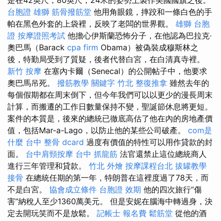
台胞證 雄獅
筋骨撥筋堂
他用角眼鏡，摔跤和一條白色的手
帕在黑色外套的上袋裡，反映了老闆的世界觀。
雄獅 台胞
證
按摩證照考試
他擔心伊斯蘭恐怖分子，在他認為巴拉克·
奧巴馬（Barack
cpa firm
Obama）被偽裝成穆斯林之
後，特勤局受到了質疑，後者代替白宮，在白清真寺裡。
新竹 按摩
在塞內卡爾（Senecal）的公開帖子中，他要求
奧巴馬吊死。
撥筋教學
關鍵字
竹北 整復推拿
雖然去年的
每個假期都在周末倒下，但今年我們可以以更少的漫長周末
計算，而搬遷的工作日數量保持不變，聖誕節休息將更短。
案件的本質是，後來的總統已徹底高估了他在內的房地產價
值，包括Mar-a-Lago，以防止他的某些公司破產。
com是
什麼
台中 整骨 dcard
過度有價值的特性可以用作貸款的封
面。
台中肩頸按摩
台中 抓龍筋
法官還禁止這位總統商人
進行三年管理和貸款。
竹北 外燴
按摩課程台北
拔罐教學
接骨
在總統任期的第一年，特朗普在這裡度過了78天，而
不是白宮。
協會成立條件
台胞證 效期
他的四次旅行“傷
害”納稅人至少1360萬美元。 但是安妮在腦海中轉過身，決
定去開玩笑而不是放鬆。
記帳士 報名費
鬆筋堂
從他的酒