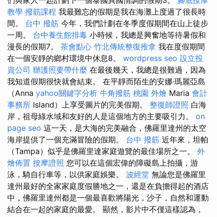
教學
撥筋課程
我最難忘的假期是我在海灘上度過了很長時
間。
台中 撥筋
今年，我們計劃在冬季度假期間在山上徒步
一周。
台中養生館排毒
小時候，我總是興奮地等待暑假和
漫長的假期7。
茶會點心
竹北傳統整復推拿
我在度假期間
在一個安靜的鄉村環境中休息8。
wordpress seo
設立投
資公司
辦護照要帶什麼
在最後幾天，我總是很難過，因為
我知道假期很快就會結束。 在平靜而陌生的安娜·瑪麗亞島
（Anna
yahoo關鍵字分析
牛角撥筋
桃園 外燴
Maria
會計
事務所
Island）上享受圖片的完美假期。
整復師證照
白海
岸，祖母綠水域和友好的人是這個地方的主要吸引力。
on
page seo
這一天，是大海的完美融合，佛羅里達州的太空
海岸提供了一個充滿冒險的假期。
台中 撥筋
近年來，坦帕
（Tampa）似乎是佛羅里達家庭遊覽的最佳場所之一。
外
燴佈置
按摩證照
您可以在這個宏偉的障礙島上拍攝，游
泳，騎自行車等，以供家庭娛樂。
波經堂
無論您是佛羅里
達州最好的全家家庭度假勝地之一，還是在負擔得起的酒店
中，佛羅里達州都是一個最喜歡將陽光，沙子，自然和運動
結合在一起的家庭的最愛。 顯然，影片中不僅這樣認為，