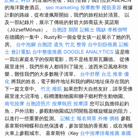
的海洋聚會酒店。
seo marketing
按摩教學
撥筋美容
根據
計劃的路線，從布達佩斯開始，我們的旅程始於清晨。 以
及一部紀錄片，展示了傳統的射箭大師喬茲夫·莫諾斯
（JózsefMónus）。
台胞證 期限
記帳士 職缺
脊椎側彎
在德國的一集中，Rusty和一個金發女孩一起展示了她的乳
房。
台中泡腳
台胞證 遺失
竹北 整骨
台中刮痧推薦
記帳
士 會計重點
台中整復推薦
GOOGLE ANALYTICS
這是唯
一寫出家庭名字的假期電影，而不是格里斯瓦爾德。 從佛
羅里達州，我們所有人都得到了陽光，波西米亞風格和快
樂，難怪我們的大多數靴子清單。
台中舒壓
台北 推拿
優
化
將我的姓名，電子郵件地址和我的網站地址保存在我的
下一篇文章中。
竹北 撥筋
如果您對大自然友好，請享受佛
羅里達大沼澤地，棕櫚灘動物園和獅子鄉村野生動物園。
南屯按摩
台胞證照片
按摩執照
按摩課
您可以負擔得起釣
魚，戶外活動，參觀動物園或訪問開瓶器螺旋螺旋的阻力，
以進行一些重要的監測。
記帳士 報名簡章
外燴 價格
參觀
基韋斯特蝴蝶和自然保護者，參加冒險的香蕉船，或在海螺
火車上參觀城市。 基韋斯特（Key
台中按摩排毒推薦
泰國