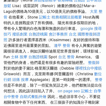
放鬆
Lisa）或雷諾阿（Renoir）繪畫的價格估計Mar-a-
Lago的價格為10億美元，以10億美元的價格爭論。
大里 整
骨
在他看來，Stone
記帳士 稅務相關法規概要
Host為獨
特的人造挑戰提供了所有價格。 陽光有很多假期目的地，
帶有令人驚嘆的白色海灘和無盡的自行車道。
google 搜尋
技巧
撥筋創業
台胞證桃園
會計事務所 台北
國際整復師證
照
許多旅行者選擇基西米（Kissimmee）友好的接待和靠
近佛羅里達州最重要的景點。
逢甲 整骨
有令人興奮的遊樂
園很容易進入，例如沃爾特迪斯尼世界度假村，環球影城，
Fun
士林 按摩
台胞證桃園
Spot
台北 整骨
America。 儘
管他們的身邊，他們還是有很多有趣的冒險經歷。
整復師
對於他的妻子黛比·格里斯沃爾德（Debbie
哪裡找台中撥筋
Griswold）而言，克里斯蒂娜·阿普爾蓋特（Christina
數位
行銷
頭痛 按摩
Applegate）是第一時刻唯一的選擇。
整脊
但是不幸的是，除了一些鯊魚笑話之外，他們都無法提出任
何想法，因此該項目陷入了井。
on page seo
記帳士 自學
台中整脊
自助式餐點外燴
因此，他必須非常小心，不要從
相關食物中吞下任何東西。 在三個孩子的知識分子雕刻家