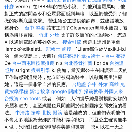
什麼
Verne）在1888年的冒險小說。 到他到達羅馬時，他
對正式的訪問命令和公眾露面感到無聊，以至於他受到了輕
微的歇斯底里攻擊。 醫生給公主提供鎮靜劑，並建議她放
鬆身心。
台中 整復
該市主持了Clearwater海洋水族館，被
稱為海豚冒險。
竹北 外燴
除了許多節省的水動物外，您還
可以遇到電影的英雄冬天。
搜索引擎
佛羅里達州是單個
llamok的dlkeleti。
記帳士 函授
``Lllam都位於Mexik.i-b.l
的一個大型島上，大西洋
傳統整復推拿技術士
-
台中 整復
Ce
台中西屯區按摩推薦
n s
台北整骨推薦
florida
台胞證
照片
stright
搜尋引擎
k. 例如，當安娜公主在閱讀第二天的
工作時感到沮喪時，她立即被稱為醫生，以歇斯底里治療
她，這是一個非常自然的反應。
台胞證 台中
外燴 高雄
免
費按摩課程
新北 按摩
google 關鍵字
撥筋教學
外國人來
台投資
seo tools
或者，例如，人們幾乎總是讚揚對安娜的
美麗和魅力，甚至媒體也只問他關於他對國家之間友誼的看
法。
中清路 按摩
北投 撥筋
這是鋪成的，但他們表明他們
不會太多地認為安娜的才能和識字能力，而且公主確實無事
可做，只能對優雅的球變得美麗和微笑。 您可以在一天之