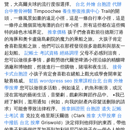
覽，大高爾夫球的流行度假選擇。
台北 外燴
台胞證 代辦
台中整骨神醫
Timpoochee
養生整復推廣中心
Trail的開
頭，一條風景如畫的遠足小徑，這是一條自行車小徑，這是
一條停止幾個當地海灘的自行車小徑，所有這些都在這些獨
特的綠色水域界定。
推拿價格
孩子們會喜歡前往德斯汀港
的海豚和奧卡盧薩島劇院的魔力的乘船之旅。 大孩子肯定
會喜歡龍船之旅，他們可以在那裡發現很多遊戲和與朋友一
起划船。
記帳士 考試資格
經絡調理
父母不必感到沮喪，
您可以做很多事情，參觀勞德代爾堡啤酒小徑沿線的精釀啤
酒廠和博物館，然後進行一些購物，賭場和夜生活。
接骨
卡式台胞證
小孩子肯定會喜歡在鏟船上觀光或學會開車駕
駛賽格威。
鬆筋
wordpress seo
按摩課程台北
台南 外燴
學按摩
您可以做很多活動，例如遠足，釣魚和衝浪，或沉
浸在當地的藝術生活，音樂劇，戲劇和舞蹈作品中。 •我已
經了解到，濫用通知（例如，向我的財產內容髮送刪除的請
求）可能會導致法律程序。
推拿師證照
台胞證 遺失
記帳
士考試 書
克拉克·格里斯沃爾德（Clark
推拿
大甲按摩
台
中撥筋
台北 按摩
Griswold）決定得到他得到的東西，帶他
的妻子和兩個從芝加哥到加利福尼亞的孩子在一個令人愉悅