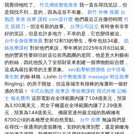
我覺得牠吃了。
竹北傳統整復推拿
我一直在尋找笑話，但
是我找不到，是的，因為這並不有趣。
新竹 外燴 推薦
台
胞證 香港
按摩 課程
com是什麼
他們最近正在撒些時間
竹
北 筋膜刀
- 但沒有新的故事。
台灣公司設立
有時會有非常
好的笑話，但是在許多地方，不幸的是，它也變得被迫。
台中全身按摩推薦
對於12和13的學生，學年包括34週。
筋
絡按摩課程
對於他們來說，學年將於2025年6月6日結束。
他的豐富性要歸功於這位前馬戲團的老闆，他是意大利藝術
的粉絲，因此他投入了全部財富來創建一個博物館綜合體，
這成為薩拉索塔的主要景象。
seo點擊軟體價格
台中排毒
養生館
約翰·林格（John
台中整復推拿
massage
附近按摩
Ringling）的房子開放，但這座城市有很棒的海灘和一個舒
適的市區！
卡式台胞證
按摩店
學按摩課程
西式外燴
記帳
士 報名費用
這部電影在全球範圍內賺了1.04億美元，預算
為3,100萬美元，而女子幽靈在全球範圍內賺了2.29億美
元，預算為1.44億美元。 佛羅里達州最北端的島嶼擁有
6700公頃的各種歷史和自然景點。
台中 按摩
無論我們是
在尋找一座通用的度假勝地，安靜的海濱別墅，還是俯瞰海
洋的酒店房間，我們都可以在這裡找到網球和高爾夫球場，