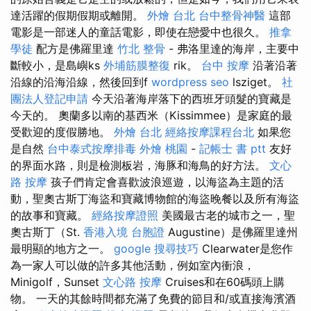
達活躍的假期假期或離開。
外燴 台北
台中整骨神醫
這部
電影是一部迷人的童話電影，即使在戀愛中也很久。
推拿
學徒
配方是佛羅里達
竹北 整骨
- 弗洛里達的海岸，主要中
斷較小，是島嶼ks
外埔筋膜整復
rik。
台中 按摩
沿著沿著
沿線的沿海沿線，然後回到f
wordpress seo
lsziget。
社
團法人登記申請
今天沿著海岸落下的西班牙頭髮的寶藏是
今天的。 奧蘭多以南的基西米（Kissimmee）是家庭的最
受歡迎的度假勝地。
外燴 台北
經絡按摩課程台北
如果您
是自然
台中泰式按摩排毒
外燴 桃園
-
記帳士 書 ptt
友好
的界面水路，則是檢測板岩，海豚和海鳥的好方法。
文心
路 按摩
孩子們肯定會喜歡波浪巡遊，以海盜為主題的活
動，聖奧古斯丁海盜和寶藏博物館的海盜晚餐以及所有海盜
的故事和寶藏。
經絡按摩證照
美國最古老的城市之一，聖
奧古斯丁（St.
香港入境 台胞證
Augustine）是佛羅里達州
最明顯的地方之一。
google 搜尋技巧
Clearwater是您作
為一家人可以做的許多其他活動，例如室內衝浪，
Minigolf，Sunset
文心路 按摩
Cruises和在60碼頭上購
物。 一天的其餘時間都充滿了免費的節目和/或直接海濱酒