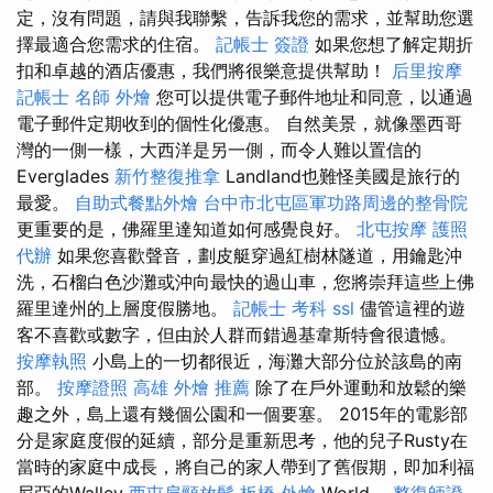
定，沒有問題，請與我聯繫，告訴我您的需求，並幫助您選
擇最適合您需求的住宿。
記帳士 簽證
如果您想了解定期折
扣和卓越的酒店優惠，我們將很樂意提供幫助！
后里按摩
記帳士 名師
外燴
您可以提供電子郵件地址和同意，以通過
電子郵件定期收到的個性化優惠。 自然美景，就像墨西哥
灣的一側一樣，大西洋是另一側，而令人難以置信的
Everglades
新竹整復推拿
Landland也難怪美國是旅行的
最愛。
自助式餐點外燴
台中市北屯區軍功路周邊的整骨院
更重要的是，佛羅里達知道如何感覺良好。
北屯按摩
護照
代辦
如果您喜歡聲音，劃皮艇穿過紅樹林隧道，用鑰匙沖
洗，石榴白色沙灘或沖向最快的過山車，您將崇拜這些上佛
羅里達州的上層度假勝地。
記帳士 考科
ssl
儘管這裡的遊
客不喜歡或數字，但由於人群而錯過基韋斯特會很遺憾。
按摩執照
小島上的一切都很近，海灘大部分位於該島的南
部。
按摩證照
高雄 外燴 推薦
除了在戶外運動和放鬆的樂
趣之外，島上還有幾個公園和一個要塞。 2015年的電影部
分是家庭度假的延續，部分是重新思考，他的兒子Rusty在
當時的家庭中成長，將自己的家人帶到了舊假期，即加利福
尼亞的Walley
西屯肩頸放鬆
板橋 外燴
World。
整復師證