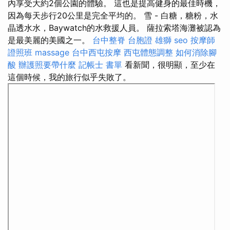
內享受大約2個公園的體驗。 這也是提高健身的最佳時機，
因為每天步行20公里是完全平均的。 雪 - 白糖，糖粉，水
晶透水水，Baywatch的水救援人員。 薩拉索塔海灘被認為
是最美麗的美國之一。
台中整脊
台胞證 雄獅
seo
按摩師
證照班
massage
台中西屯按摩
西屯體態調整
如何消除腳
酸
辦護照要帶什麼
記帳士 書單
看新聞，很明顯，至少在
這個時候，我的旅行似乎失敗了。