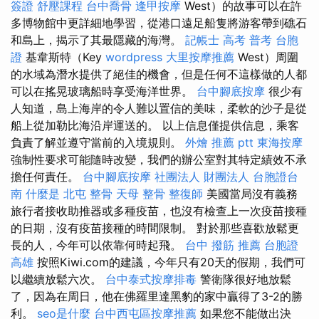
簽證
舒壓課程
台中喬骨
逢甲按摩
West）的故事可以在許
多博物館中更詳細地學習，從港口遠足船隻將游客帶到礁石
和島上，揭示了其最隱藏的海灣。
記帳士 高考 普考
台胞
證
基韋斯特（Key
wordpress
大里按摩推薦
West）周圍
的水域為潛水提供了絕佳的機會，但是任何不這樣做的人都
可以在搖晃玻璃船時享受海洋世界。
台中腳底按摩
很少有
人知道，島上海岸的令人難以置信的美味，柔軟的沙子是從
船上從加勒比海沿岸運送的。 以上信息僅提供信息，乘客
負責了解並遵守當前的入境規則。
外燴 推薦 ptt
東海按摩
強制性要求可能隨時改變，我們的辦公室對其特定績效不承
擔任何責任。
台中腳底按摩
社團法人 財團法人
台胞證台
南
什麼是
北屯 整骨
天母 整骨
整復師
美國當局沒有義務
旅行者接收助推器或多種疫苗，也沒有檢查上一次疫苗接種
的日期，沒有疫苗接種的時間限制。 對於那些喜歡放鬆更
長的人，今年可以依靠何時起飛。
台中 撥筋 推薦
台胞證
高雄
按照Kiwi.com的建議，今年只有20天的假期，我們可
以繼續放鬆六次。
台中泰式按摩排毒
警衛隊很好地放鬆
了，因為在周日，他在佛羅里達黑豹的家中贏得了3-2的勝
利。
seo是什麼
台中西屯區按摩推薦
如果您不能做出決