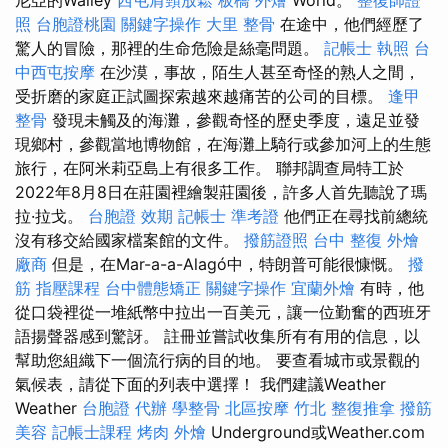
照
台胞證桃園
關鍵字操作
大里 整骨
在途中，他們經歷了
驚人的冒險，那裡的生命危險是絲毫問題。
記帳士 執照
台
中西屯按摩
在沙漠，事故，陌生人甚至奇怪的熟人之間，
受折磨的家庭正試圖探索越來越痛苦的公司的目標。
逢甲
整骨
發現未觸及的海灘，參觀奇怪的歷史季度，遠足並發
現鄉村，參觀當地博物館，在海灘上騎行或參加河上的生態
旅行，在阿米莉亞島上有很多工作。 聯邦調查局特工於
2022年8月8日在莊園裡繪製莊園後，許多人首先聽說了瑪
拉·拉戈。
台胞證 效期
記帳士 準考證
他們正在尋找前總統
沒有移交給國家檔案館的文件。
撥筋證照
台中 整復
外燴
廠商
但是，在Mar-a-a-Alagó中，特朗普可能很慷慨。
撥
筋
指壓課程
台中體態矯正
關鍵字操作
宜蘭外燴
有時，他
從口袋裡從一堆紙幣中拉出一百美元，讓一位勤奮的西班牙
語揚聲器感到驚訝。 註冊並嘗試收集所有有用的信息，以
幫助您組織下一個流行病的目的地。 要查看城市或景觀的
氣候表，請從下面的列表中選擇！ 我們建議Weather
Weather
台胞證 代辦
學整骨
北區按摩
竹北 整復推拿
撥筋
美容
記帳士課程
烤肉 外燴
Underground或Weather.com