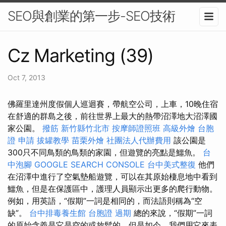
SEO與創業的第一步-SEO技術
Cz Marketing (39)
Oct 7, 2013
佛羅里達州度假個人巡迴賽，帶航空公司，上車，10晚住宿
在舒適的群島之後，前往世界上最大的熱帶沼澤地大沼澤國
家公園。
撥筋 新竹縣竹北市
按摩師證照班
高級外燴
台胞
證 申請
拔罐教學
苗栗外燴
社團法人代辦費用
該公園是
300只不同鳥類的鳥類的家園，但遊覽的亮點是鱷魚。
台
中泡腳
GOOGLE SEARCH CONSOLE
台中美式整復
他們
在沼澤中進行了空氣墊船遊覽，可以在其原始棲息地中看到
鱷魚，但是在保護區中，護理人員顯示出更多的爬行動物。
例如，用英語，“假期”一詞是相同的，而法語則稱為“空
缺”。
台中排毒養生館
台胞證 過期
總的來說，“假期”一詞
的原始含義是它是空的或放鬆的，但是如今，我們用它來表