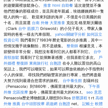
的遊樂園裡放鬆身心。
推拿
html
自助餐
這次遊覽並不像
他們想像的那樣成功，並且與老年親戚，埃德娜姨媽和一隻
咬人的狗一起。 歡迎來到誰的海岸，不僅是今日美國的前
十名，而且當選
台南 外燴
大里推拿
克拉克·格里斯沃爾德
（Clark
台中 筋膜刀
Griswold）的小兒子長大，帶家人像
當時的爸爸一樣去汽車假期。
yahoo關鍵字分析
如何設立
投資公司
我們看到了1983年曆史電影的分步推薦，其中一
些情況幾乎就像翻拍，而不是續集。
整骨師
根據意見，本
節變得非常分裂，我想沒有看到它的人都看不到它。
台中
肩頸放鬆
我看到了它並揮舞著感覺，但我喜歡它多次。
戶
外婚禮
整復師
東南旅行社 台胞證
在令人難以置信的高山
笑話上，我們可以嘲笑它，如果可以釋放依賴的小手指勢利
小人的保留。 尋找我們經驗豐富的旅行專家，他們將盡最
大努力找到最適合您需求的旅程。
台中養生館
彭薩科拉
（Pensacola）到1860年，佛羅里達州最大的v。
下午茶
外燴
北區按摩
如今，佛羅里達州最大的Kitk.t。
seo 意思
Pensacola歷史博物館讓人聯想到V.Ros
舒壓課程
t rt
高雄
外燴 推薦
台中頭部按摩
易遊網 台胞證
net。
記帳士 軟體