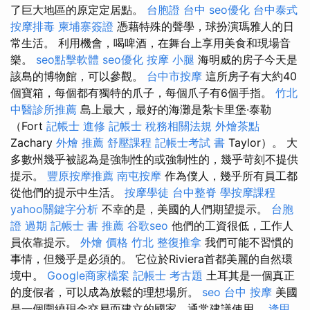
了巨大地區的原定定居點。
台胞證 台中
seo優化
台中泰式
按摩排毒
柬埔寨簽證
憑藉特殊的聲學，球扮演瑪雅人的日
常生活。 利用機會，喝啤酒，在舞台上享用美食和現場音
樂。
seo點擊軟體
seo優化
按摩 小腿
海明威的房子今天是
該島的博物館，可以參觀。
台中市按摩
這所房子有大約40
個寶箱，每個都有獨特的爪子，每個爪子有6個手指。
竹北
中醫診所推薦
島上最大，最好的海灘是紮卡里堡·泰勒
（Fort
記帳士 進修
記帳士 稅務相關法規
外燴茶點
Zachary
外燴 推薦
舒壓課程
記帳士考試 書
Taylor）。 大
多數州幾乎被認為是強制性的或強制性的，幾乎苛刻不提供
提示。
豐原按摩推薦
南屯按摩
作為僕人，幾乎所有員工都
從他們的提示中生活。
按摩學徒
台中整脊
學按摩課程
yahoo關鍵字分析
不幸的是，美國的人們期望提示。
台胞
證 過期
記帳士 書 推薦
谷歌seo
他們的工資很低，工作人
員依靠提示。
外燴 價格
竹北 整復推拿
我們可能不習慣的
事情，但幾乎是必須的。 它位於Riviera首都美麗的自然環
境中。
Google商家檔案
記帳士 考古題
土耳其是一個真正
的度假者，可以成為放鬆的理想場所。
seo
台中 按摩
美國
是一個圍繞現金交易而建立的國家，通常建議使用。
逢甲