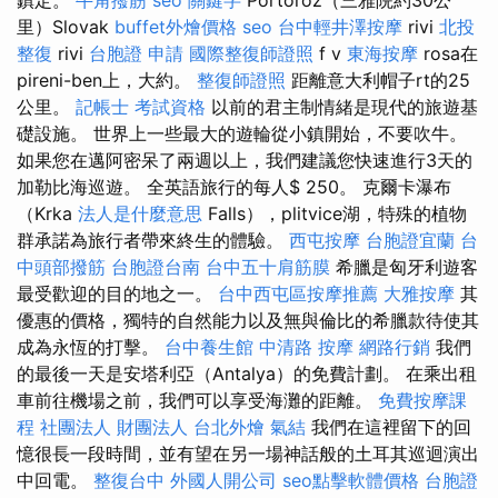
里）Slovak
buffet外燴價格
seo
台中輕井澤按摩
rivi
北投
整復
rivi
台胞證 申請
國際整復師證照
f v
東海按摩
rosa在
pireni-ben上，大約。
整復師證照
距離意大利帽子rt的25
公里。
記帳士 考試資格
以前的君主制情緒是現代的旅遊基
礎設施。 世界上一些最大的遊輪從小鎮開始，不要吹牛。
如果您在邁阿密呆了兩週以上，我們建議您快速進行3天的
加勒比海巡遊。 全英語旅行的每人$ 250。 克爾卡瀑布
（Krka
法人是什麼意思
Falls），plitvice湖，特殊的植物
群承諾為旅行者帶來終生的體驗。
西屯按摩
台胞證宜蘭
台
中頭部撥筋
台胞證台南
台中五十肩筋膜
希臘是匈牙利遊客
最受歡迎的目的地之一。
台中西屯區按摩推薦
大雅按摩
其
優惠的價格，獨特的自然能力以及無與倫比的希臘款待使其
成為永恆的打擊。
台中養生館
中清路 按摩
網路行銷
我們
的最後一天是安塔利亞（Antalya）的免費計劃。 在乘出租
車前往機場之前，我們可以享受海灘的距離。
免費按摩課
程
社團法人 財團法人
台北外燴
氣結
我們在這裡留下的回
憶很長一段時間，並有望在另一場神話般的土耳其巡迴演出
中回電。
整復台中
外國人開公司
seo點擊軟體價格
台胞證