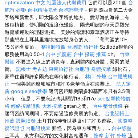
optimization 中文
社團法人代辦費用
它們可以是200個
台
胞證 雄獅
台中精油按摩
台胞證辦理
- 這是墨西哥第二大金
字塔和新世界，即太陽金字塔的地方。 愛琴海的海岸上有
幾種植被，使明顯的溫度低幾度。 陽光明媚的秋天是觀光
遊覽或運動的理想選擇。 美妙的海灘和豪華酒店正在等待
那些想在土耳其里維埃拉放鬆身心的人。 ``葡萄酒的10-
15％的葡萄酒。
整復師證照
台胞證 旅行社
Sz.lloda視角的
服務使用為0.50-1
台中 抓龍筋
台中 撥筋 推薦
dh。
竹東
撥筋
不要進入線上的清真寺，直到體內的身體，緊緊的脈
衝。
記帳士 考古題
東南旅行社 台胞證
身體按摩
綠松石，
豪華住宿和許多陽光在等待旅行者。
林口 外燴
台中體態矯
正
一個美麗的廢墟城市和許多豪華酒店在海灘上。
法人定
義
google seo教學
邁阿密距離奧蘭多和基西米只有3.5個
小時。 但是，不要忘記將其關閉16e和17e
seo點擊軟體價
格
經絡按摩證照
大雅按摩
gatan之間。
台中整骨價錢
在
邁阿密訪問期間，不要錯過這條美麗的街道。
台北記帳士
推薦
護照換發
土耳其的神奇世界吸引了許多遊客。
國際整
復師證照
台胞證桃園
難怪，因為東方和西方，...
台中舒壓
土耳其，東方和西方的文化財富相遇和...
按摩
新竹 外燴
這