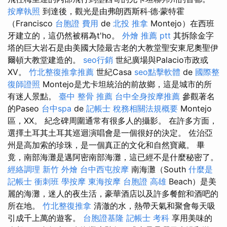
按摩執照
到達後，觀光是由弗朗西斯科·德·蒙特霍
（Francisco
台胞證 費用
de
北投 推拿
Montejo）在西班
牙建立的，這仍然被稱為t'ho。
外燴 推薦 ptt
其拆除金字
塔的巨大岩石是由美國大陸最古老的大教堂聖安東尼奧聖伊
爾頓大教堂建造的​​。
seo行銷
世紀廣場與Palacio市政或
XV。
竹北整復推拿推薦
世紀Casa
seo點擊軟體
de
國際整
復師證照
Montejo是尤卡坦統治的前故鄉，這是城市的所
有迷人景點。
臺中 整骨 推薦
台中全身按摩推薦
參觀著名
的Paseo
台中spa
de
記帳士 稅務相關法規概要
Montejo
區，XX。 紀念碑周圍通常有很多人的攝影。 在許多方面，
選擇土耳其土耳其巡迴演唱會是一個很好的決定。 佐治亞
州是高加索的珍珠，是一個真正的文化和自然寶藏。 畢
竟，南部海灘是邁阿密南部海灘，這已經不是什麼秘密了。
經絡調理
新竹 外燴
台中西屯按摩
南海灘（South
什麼是
記帳士 衝刺班
學按摩
東海按摩
台胞證 高雄
Beach）是美
麗的海灘，迷人的夜生活，豪華酒店以及許多餐館和酒吧的
所在地。
竹北整復推拿
清澈的水，熱帶天氣和聚會每天吸
引成千上萬的遊客。
台胞證基隆
記帳士 考科
享用美味的