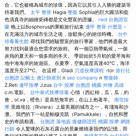
合，它也被稱為城市的珍珠，因為它以其引人入勝的建築等
待著我們。
太平 整骨
Hagia
整復
Sophia的巨大圓頂和藍
色清真寺的細緻瓷磚都是文化豐富的證據。
rwd
台胞證宜
蘭
晚上以Bosphorus的乘船旅行結束
逢甲 整骨
什麼是
-
在充滿活力的城市生活之後，放鬆身心的絕佳時機。
台中
排毒養生館
尋找我們經驗豐富的旅行專家，他們將盡最大
努力找到最適合您需求的旅程。 有一個亞熱帶氣候，一個
炎熱的夏天和一個多雨的冬天。 季節始於5月初的愛琴海和
地中海海岸的旅遊區。 在夏季，空氣溫度高達40°C，海洋
溫度升至27°C。 在這裡，Gladi
穴道按摩課程
-tor
旅行社
台胞證
記帳士 會計師差別
n
seo company
n
整復師
Z.Reti
逢甲按摩
J.zus
台中 按摩
台胞證 桃園
外燴 高雄
c.m.電影。
台中泰式按摩排毒
心情（西紅柿，瓜，瓜，約
會，ol.va，橙色）是喜怒無常的，在山上抱著羊。
南屯按
摩
里維埃拉（Riviera）上最美麗的城市之一，有淺海和沙
灘。 我們的下一站是帕穆克凱（Pamukkale），自然和歷
史的奇蹟相遇。
台胞證 落地簽
復健師證照
桃園 按摩
網路
行銷
令人驚嘆的石灰石露台的景象燃燒著我們的記憶，而
希拉波利斯的廢墟佔據了上古世界。
柬埔寨簽證
台中刮痧