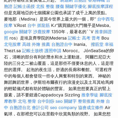
胞證
記帳士函授
北投 整復
腰傷
關鍵字優化
腳底按摩課程
但是克羅地亞的七個國家公園也承諾了成千上萬的景點。
麥地那（Medina）是當今世界上最大的一個，即“
台中西屯
按摩
V.Rost
台中 抓龍筋
K.r”購買牆的大門幾乎是Mesba。
google 關鍵字
沙鹿按摩
1350年，最著名的``V
推拿師證
照
ros）是埃及齊學院的Medersa
記帳士 高考 普考
Bou
北屯按摩
高雄 外燴 推薦
台胞證台中
Inania。
撥筋堂 幸福
Thezt.sa
記帳士放榜
護照申請
Morocc。 JónSeaSea的卵
石，清晰的部分有利於潛水和水上運動迷。 阿爾巴尼亞大
陸的三分之二被山覆蓋，這是那些不僅要休息的人，這是理
想的選擇。 起泡的夜生活，舒適的長廊和餐館。 可選程序
中的每個人都會發現一些令人興奮和特別的東西。 神秘的
舞蹈舞蹈世界，伊斯坦布爾夜行的浪漫史以及土耳其哈馬姆
的輕鬆儀式都有助於體驗的豐富。 如果您想要真正的腎上
腺素，請不要錯過Cappadocya Sizzling
推拿學徒
腳底按
摩教學
北屯 整骨
台中刮痧
seo 關鍵字
整骨推薦
外燴 台
中
台胞證台北
會計公司
seo company
協會成立條件
Air
氣球，在那裡您可以在景觀中欣賞鳥類的視野。 如果您想