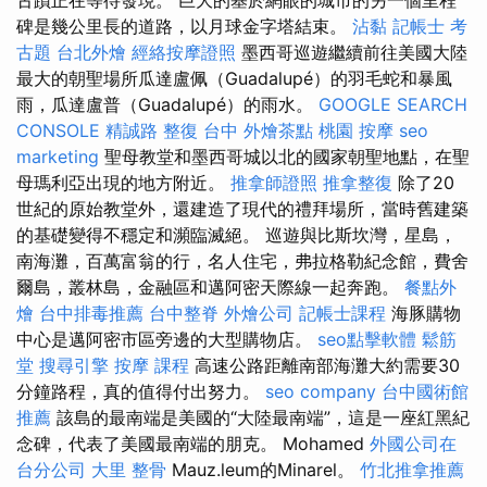
碑是幾公里長的道路，以月球金字塔結束。
沾黏
記帳士 考
古題
台北外燴
經絡按摩證照
墨西哥巡遊繼續前往美國大陸
最大的朝聖場所瓜達盧佩（Guadalupé）的羽毛蛇和暴風
雨，瓜達盧普（Guadalupé）的雨水。
GOOGLE SEARCH
CONSOLE
精誠路 整復 台中
外燴茶點
桃園 按摩
seo
marketing
聖母教堂和墨西哥城以北的國家朝聖地點，在聖
母瑪利亞出現的地方附近。
推拿師證照
推拿整復
除了20
世紀的原始教堂外，還建造了現代的禮拜場所，當時舊建築
的基礎變得不穩定和瀕臨滅絕。 巡遊與比斯坎灣，星島，
南海灘，百萬富翁的行，名人住宅，弗拉格勒紀念館，費舍
爾島，叢林島，金融區和邁阿密天際線一起奔跑。
餐點外
燴
台中排毒推薦
台中整脊
外燴公司
記帳士課程
海豚購物
中心是邁阿密市區旁邊的大型購物店。
seo點擊軟體
鬆筋
堂
搜尋引擎
按摩 課程
高速公路距離南部海灘大約需要30
分鐘路程，真的值得付出努力。
seo company
台中國術館
推薦
該島的最南端是美國的“大陸最南端”，這是一座紅黑紀
念碑，代表了美國最南端的朋克。 Mohamed
外國公司在
台分公司
大里 整骨
Mauz.leum的Minarel。
竹北推拿推薦