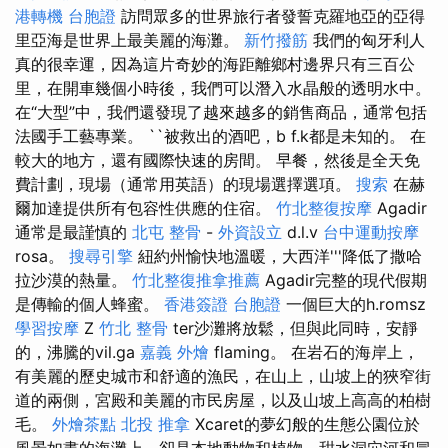
港轉機 台胞證
訪問眾多的世界旅行者發誓克羅地亞的亞得
里亞海是世界上最美麗的海灘。
新竹撥筋
我們的匈牙利人
真的很幸運，因為這片奇妙的海距離鄉村邊界只有三百公
里，在開車幾個小時後，我們可以潛入水晶般的透明水中。
在“大型”中，我們還發現了越來越多的銷售商品，通常包括
法國手工藝專業。 ``被救出的酒吧，b f.k都是未知的。 在
較大的地方，還有國際快速的房間。 早餐，然後是全天免
費計劃，現場（通常用英語）的現場選擇選項。
搜索
在赫
爾加達提供所有包容性供應的住宿。
竹北整復按摩
Agadir
通常是最謹慎的
北屯 整骨
-
外資設立
d.l.v
台中運動按摩
rosa。
搜尋引擎
紐約州愉快地溫暖，大西洋'''降低了撒哈
拉沙漠的熱量。
竹北整復推拿推薦
Agadir完整的現代假期
是傳輸的個人蜂蜜。
香港簽證 台胞證
一個巨大的h.romsz
學習按摩
Z
竹北 整骨
ter沙灘將放鬆，但與此同時，安靜
的，沸騰的vil.ga
嘉義 外燴
flaming。 在岩石的海岸上，
有美麗的歷史城市和舒適的漁民，在山上，山坡上的狹窄街
道的兩側，宮殿和美麗的市民房屋，以及山坡上高高的柏樹
毛。
外燴茶點
北投 推拿
Xcaret的夢幻般的生態公園位於
風景如畫的海灘上，卻是本地動物和植物，甜水洞穴河和冒