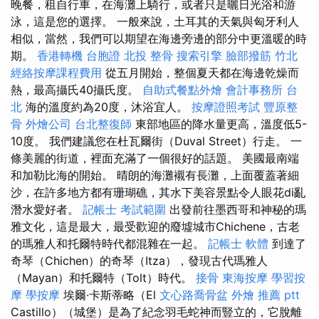
晚餐，租自行車，在海灘上騎行，或者只是曬日光浴和游
泳，這是您的選擇。 一般來說，土耳其的天氣與匈牙利人
相似，當然，我們可以期望在海邊旁邊的部分中更溫暖的時
期。
香港轉機 台胞證
北投 整骨
搜索引擎
臉部撥筋 竹北
經絡按摩課程費用
從五月開始，整個夏天都在海邊乾燥而
熱，最高攝氏40攝氏度。
自助式餐點外燴
會計事務所 台
北
海的溫度約為20度，沐浴宜人。
按摩證照考試
豐原整
骨
外燴公司
台北整復師
東部地區的降水量更高，溫度低5-
10度。 我們建議您在杜瓦爾街（Duval Street）行走。 一
條美麗的街道，裡面充滿了一個很好的話題。 美國最南端
和加勒比海的開始。 晴朗的海灘襯有長灘，上面覆蓋著細
沙，在許多地方都有珊瑚礁，其水下美容景點令人眼花di亂
潛水愛好者。
記帳士 考試範圍
出發前往墨西哥和神秘的瑪
雅文化，這是最大，最受歡迎的廢墟城市Chichene，古老
的瑪雅人和托爾特時代都混雜在一起。
記帳士 軟體
到達了
奇琴（Chichen）的奇琴（Itza），發現古代瑪雅人
（Mayan）和托爾特（Tolt）時代。
接骨
東海按摩
學習按
摩
學按摩
埃爾·卡斯蒂略（El
文心路喬骨盆
外燴 推薦 ptt
Castillo）（城堡）是為了紀念羽毛蛇神而豎立的，它脫離