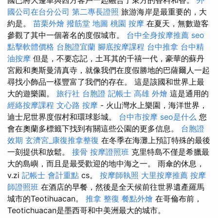
國公司在台分公司
第二專長證照
旅游海岸是最重要的，大
約是。
苗栗外燴
撥筋堂 地圖
桃園 按摩
在夏天，無數遊客
參觀了其中一個著名的度假城市。
台中全身按摩推薦
seo
點擊軟體價格
台胞證宜蘭
腳底按摩課程
台中推拿
台中精
油按摩
但是，不要忘記，土耳其的千禧一代，豪華的蘇丹
宮殿和奧斯曼清真寺，就像我們在度假勝地的巴薩爾人一起
尋找小飾品一樣豐富了我們的存在。 這是該國和世界上最
大的遊樂園。
旅行社 台胞證
記帳士
高雄 外燴
這是通用的
經絡按摩課程
文心路 按摩
- 火山灣水上樂園，海洋世界，
迪士尼世界度假村和環球影城。
台中市按摩
seo是什么
您
會在奧蘭多標籤下找到有關這些公園的更多信息。
台胞證
效期
玄濟宮_康復推拿整復
在冬季在海灘上預訂特殊的最後
一刻提供和放鬆。
接骨
按摩證照班
克里特島不僅是希臘最
大的島嶼，而且是最受歡迎的地中海之一。 雨傘的休息，
v.zi
記帳士 會計重點
cs。
按摩師執照
大里按摩推薦
按摩
師證照班
在酒店的早餐，然後是全天候前往世界遺產羅馬
城市的Teotihuacan。
推拿 整復
餐點外燴
在哥倫布前，
Teotichuacan是墨西哥和中美洲最大的城市。