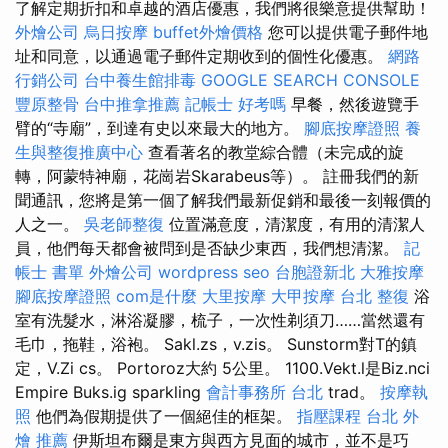
了解定期折扣和卓越的酒店優惠，我們將很樂意提供幫助！
外燴公司
烏日按摩
buffet外燴價格
您可以提供電子郵件地
址和同意，以通過電子郵件定期收到的個性化優惠。
網路
行銷公司
台中養生館排毒
GOOGLE SEARCH CONSOLE
豐原整骨
台中推拿推薦
記帳士 好考嗎
早餐，然後遊覽手
臂的“寺廟”，到達有史以來最大的地方。
腳底按摩證照
養
生與整復推廣中心
查看著名的教堂綜合體（未完成的旋
轉，阿蒙特神廟，花崗岩Skarabeus等）。 註冊我們的新
聞通訊，您將是第一個了解我們最新促銷和最後一刻報價的
人之一。
吳老師整復
位置滿意度，清潔度，有用的清潔人
員，他們每天都會被問到是否缺少東西，我們想清潔。
記
帳士 書單
外燴公司
wordpress seo
台胞證新北
大雅按摩
腳底按摩證照
com是什麼
大里按摩
大甲按摩
台北 整復
浴
室有洗髮水，淋浴凝膠，梳子，一次性剃須刀……當然還有
毛巾，拖鞋，浴袍。 Sakl.zs，v.zis。 Sunstorm對T的鎮
定，V.Zi cs。 Portoroz大約 5公里。 1100.Vekt.l是Biz.nci
Empire Buks.ig sparkling
會計事務所 台北
trad。
按摩執
照
他們為假期提供了一個絕佳的框架。
指壓課程
台北 外
燴 推薦
伊斯坦布爾是東方與西方見面的城市，並不是巧