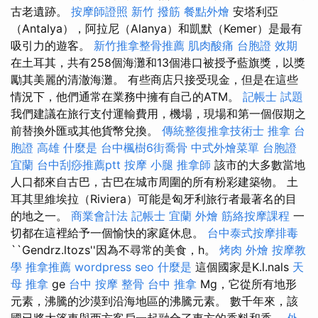
古老遺跡。
按摩師證照
新竹 撥筋
餐點外燴
安塔利亞
（Antalya），阿拉尼（Alanya）和凱默（Kemer）是最有
吸引力的遊客。
新竹推拿整骨推薦
肌肉酸痛
台胞證 效期
在土耳其，共有258個海灘和13個港口被授予藍旗獎，以獎
勵其美麗的清澈海灘。 有些商店只接受現金，但是在這些
情況下，他們通常在業務中擁有自己的ATM。
記帳士 試題
我們建議在旅行支付運輸費用，機場，現場和第一個假期之
前替換外匯或其他貨幣兌換。
傳統整復推拿技術士
推拿
台
胞證 高雄
什麼是
台中楓樹6街喬骨
中式外燴菜單
台胞證
宜蘭
台中刮痧推薦ptt
按摩 小腿
推拿師
該市的大多數當地
人口都來自古巴，古巴在城市周圍的所有粉彩建築物。 土
耳其里維埃拉（Riviera）可能是匈牙利旅行者最著名的目
的地之一。
商業會計法 記帳士
宜蘭 外燴
筋絡按摩課程
一
切都在這裡給予一個愉快的家庭休息。
台中泰式按摩排毒
``Gendrz.ltozs''因為不尋常的美食，h。
烤肉 外燴
按摩教
學
推拿推薦
wordpress seo
什麼是
這個國家是K.l.nals
天
母 推拿
ge
台中 按摩 整骨
台中 推拿
Mg，它從所有地形
元素，沸騰的沙漠到沿海地區的沸騰元素。 數千年來，該
國已將大篷車與西方客戶一起融合了東方的香料和香。
外