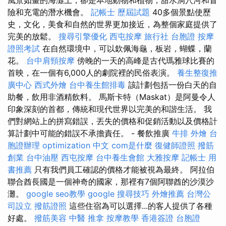
險和充電的潛水機會。
記帳士 歷屆試題
40多個景點使歷
史，文化，美食和自然的世界更加接近，為整個家庭提供了
完美的放鬆。
搜尋引擎優化
西屯按摩
旅行社 台胞證
按摩
證照考試
在自然環境中，可以欽佩海龜，板岩，蝴蝶，蘭
花。
台中肩頸按摩
傍晚的一天的高峰是古代瑪雅球比賽的
首映，在一個有6,000人的劇院裡的民俗表演。
養生整復推
廣中心
西式外燴
台中養生館排毒
該計劃包括一份白天的自
助餐，飲用非酒精飲料。 馬斯卡特（Maskat）是阿曼令人
印象深刻的首都，傳統和現代世界以完美的和諧生活。 我
們對網站上的拼寫錯誤，丟失的價格和促銷活動以及價格計
算計劃中可能的錯誤不承擔責任。 - 餐飲推廣
牛排 外燴
台
胞證辦理
optimization 中文
com是什麼
復健師證照
撥筋
創業
台中油壓
西屯按摩
台中養生會館
大雅按摩
記帳士 用
書推薦
只有我們員工確認的價格才能被視為最終。 阿拉伯
聯合酋長國是一個神奇的國家，那裡有7個阿聯酋的沙漠沙
灘。
google seo教學
google 搜尋技巧
外燴推薦
台灣公
司設立
撥筋證照
這些住宿為可以選擇...的客人提供了各種
好處。
撥筋美容
中醫 推拿
按摩教學
香港簽證 台胞證