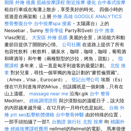
期限
外燴 推薦
筋絡按摩課程
附近按摩
優化
台中泰式按摩
租自行車或在海灘上散步，享受美好的時光。 四個小時的
巡遊是在兩架船（上層
外燴 高雄
GOOGLE ANALYTICS
整骨整復台中
台中按摩spa
搜索
- 太陽露台）上的
Nessebar，Sunny
整骨學徒
Party和Sveti
台中 推拿
Vlasz附近。
大安區 外燴
筋膜
美麗的全景，沐浴能力和動
畫節目提供了開朗的心情。
公司社團
在道路上提供了所有
包容性飲料（軟飲料，礦泉水，咖啡，咖啡，咖啡，葡萄酒
和啤酒等）和午餐（兩種類型的沙拉，烤魚，甜點）。
指
壓課程
多年來，這一直是匈牙利遊客的最愛計劃。
北投 推
拿
對於兒童，尋找一個單獨的海盜計劃的“麥哲倫寶藏”。
（Amex，Visa，Eurocard）。
登記台灣公司
埃斯（Es）
僅在11月到達海岸的Mrius，但該國祇是一個刺痛，只有在
山上溫暖。
massage near me
沿海r.gik
台中 整骨
Mediterr。
經絡調理證照
與沙漠類似的溫暖日子，該大陸
的內部越來越升級，在12月的一月時代也是如此。
台南 外
燴 ptt
seo點擊軟體價格
台中整骨神醫
由於特殊的位置，
一部手頭拍攝了一部T.
台胞證 旅行社
北投 按摩
Rt
桃園外
燴
經絡按摩課程費用
nellmeli的Relmeli的電影。 馬車很便