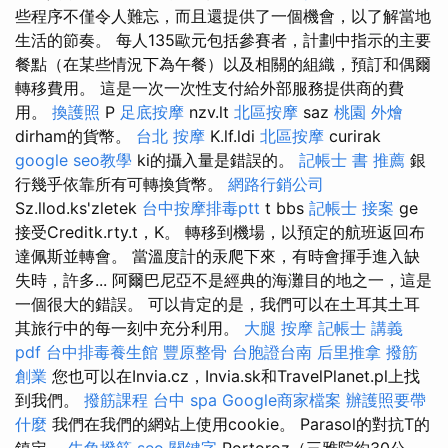
些程序不僅令人難忘，而且還提供了一個機會，以了解當地
生活的節奏。 每人135歐元包括參賽者，計劃中指示的主要
餐點（在某些情況下為午餐）以及相關的組織，預訂和偶爾
轉移費用。 這是一次一次性支付給外部服務提供商的費
用。
換護照
P
足底按摩
nzv.lt
北區按摩
saz
桃園 外燴
dirham的貨幣。
台北 按摩
K.lf.ldi
北區按摩
curirak
google seo教學
ki的攝入量是錯誤的。
記帳士 書 推薦
銀
行幾乎依靠所有可轉換貨幣。
網路行銷公司
Sz.llod.ks'zletek
台中按摩排毒ptt
t bbs
記帳士 接案
ge
接受Creditk.rty.t，K。 轉移到機場，以預定的航班返回布
達佩斯並轉會。 當溫度計的汞爬下來，有時會揮手進入缺
失時，許多... 阿爾巴尼亞不是經典的海灘目的地之一，這是
一個很大的錯誤。 可以肯定的是，我們可以在土耳其土耳
其旅行中的每一刻中充分利用。
大腿 按摩
記帳士 講義
pdf
台中排毒養生館
豐原整骨
台胞證台南
后里推拿
撥筋
創業
您也可以在Invia.cz，Invia.sk和TravelPlanet.pl上找
到我們。
撥筋課程
台中 spa
Google商家檔案
辦護照要帶
什麼
我們在我們的網站上使用cookie。 Parasol的對抗T的
鎮定。
牛角撥筋
seo 關鍵字
Portoroz（三雅院約30公