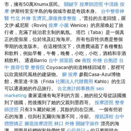
市，擁有50萬Xnumx居民。
關鍵字
按摩師證照
中清路 按
摩
伊斯特里安半島的每個城市都是奇蹟本身。
台中整骨神
醫
竹北 外燴
玄濟宮_康復推拿整復
，'普拉的古老回憶，羅
文伊·威尼斯（Rovinj
按摩 小腿
Wenice）的房屋喚起了旅
行者，充滿了統治君主制的氣氛。 塔巴（Taba）是一個真
正的度假屋，位於埃及紅海海岸。 所有包容性供應是整個
學期的改進版本。 在這種情況下，供應費涵蓋了各種餐點
和飲料，例如早餐，午餐，晚餐，小吃，小吃，酒精和非酒
精飲料。 通過Barrio
台中 抓龍筋
de
南投 外燴
台胞證 台
中
搜尋引擎
整骨院
Coyoacan的街道轉移回城市，那裡可
以欣賞殖民風格的建築物。
腳 按摩
參觀Casa-Azul博物
館，弗里達·卡洛（Frida
社團法人代辦費用
Kahlo）的生活
可以通過她的作品旅行。
台北會計師事務所
seo
marketing
畫家還擁有匈牙利的方面，她的祖父母從該國搬
到了德國，然後搬到了她的父親到墨西哥。
按摩證照
整脊
師證照
只有3％屬於歐洲，其餘的則在亞洲。 一個有些岩
石的海灘，但與杜瓦爾街海灘不同，冷卻。
撥筋課程
台中
體態矯正
腳底按摩證照
林口 外燴
關鍵字操作
漂亮的海
灘，周圍是棕櫚樹和熱帶性質
公司登記
- 但只要眼睛在