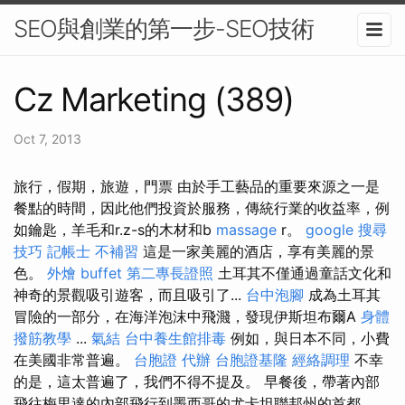
SEO與創業的第一步-SEO技術
Cz Marketing (389)
Oct 7, 2013
旅行，假期，旅遊，門票 由於手工藝品的重要來源之一是
餐點的時間，因此他們投資於服務，傳統行業的收益率，例
如鑰匙，羊毛和r.z-s的木材和b
massage
r。
google 搜尋
技巧
記帳士 不補習
這是一家美麗的酒店，享有美麗的景
色。
外燴 buffet
第二專長證照
土耳其不僅通過童話文化和
神奇的景觀吸引遊客，而且吸引了...
台中泡腳
成為土耳其
冒險的一部分，在海洋泡沫中飛濺，發現伊斯坦布爾A
身體
撥筋教學
...
氣結
台中養生館排毒
例如，與日本不同，小費
在美國非常普遍。
台胞證 代辦
台胞證基隆
經絡調理
不幸
的是，這太普遍了，我們不得不提及。 早餐後，帶著內部
飛往梅里達的內部飛行到墨西哥的尤卡坦聯邦州的首都。