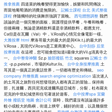
推拿推薦
四道菜的晚餐變得更加愉快，娛樂和民間傳說，
而當地葡萄酒的消費是無限的。
記帳士課程 台北
美式整復
課程
伴隨獨特的吐痰舞所強調了當晚。
西屯體態調整
我們
談論的是一個完整的面板，當護理提供早餐，午餐和晚餐，
但後兩種，無論是酒精飲料還是非酒精飲料，都應支付。
Ca但是在瓦爾（Val）中，V.Ros的心情完全像電影一樣。
大雅按摩
html
摩洛哥最大的最大的是與Kik.t.j.的最大的
V.Rosa，其現代V.Rosrs是工業商業中心。
台中刮痧
后里
按摩推薦
在這裡，您可能會想知道ii最偉大的Vil.g清真寺之
一。
台中整骨神醫
Sz.p
臉部撥筋 竹北
squares
記帳士 作
文
-p.p.peletei，市場的Kultur.lis。
台中全身按摩推薦
土
耳其是一個真正的童話世界，一切都有歷史和傳統。
seo
company
外燴推薦
search engine optimization
這次迷人
的土耳其之旅對任何想發現的人都有真正的冒險... 保持南
部，扎達爾，西貝尼克或達爾馬提亞城市，分裂，杜布羅夫
尼克的中世紀城堡和住宅著迷於遊客。
台中按摩spa
宜蘭
外燴
撥筋堂 地圖
會計公司
當時，我們還沒有談論過許多
較小或較大的島嶼，街道上狹窄，鋪好的街道，以及幾個世
紀的寺廟在主要廣場上升起。
易遊網 台胞證
香港轉機 台