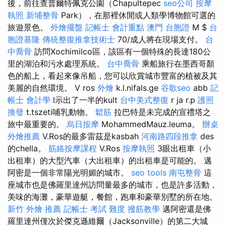
後，前往查普爾特佩克公園（Chapultepec
seo公司
按摩
執照
新埔整骨
Park），在那裡休閒或人類學博物館可選的
旅遊景色。
外燴擺盤
記帳士 會計重點
澳門 台胞證
M $
台
胞證基隆
傳統整復推拿技術士
70/成人將在現場支付。
台
中喬骨
訪問Xochimilco區，該區有一個特殊的長達180公
里的湖泊和污水處理系統。
台中喬骨
乘船旅行在墨西哥顏
色的船上，看起來像吊船，您可以欣賞城市豐富的植被及其
美麗的自然環境。 V ros
外燴
k.l.nifals.ge
谷歌seo
abb
記
帳士 會計學
l示出了一半的kult
台中美式整復
r ja r.p
護照
換發
t.tszeti哺乳動物。
鬆筋
拉巴特是未完成的宣禮塔之
旅中最重要的。
烏日按摩
MohammedMauz.leuma。
辦桌
外燴推薦
V.Ros的最多雷茲是kasbah
河南路四段推拿
des
的chella。
筋絡按摩課程
V.Ros
按摩執照
3眼出租車（小
出租車）的大型汽車（大出租車）的出租車是可能的。 邁
阿密是一個非常陽光明媚的城市。
seo tools
南屯整骨
這
座城市也是佛羅里達州訪問量最多的城市，也是許多活動，
美味的海灘，豪華遊艇，餐館，跑車和豪華別墅的所在地。
新竹 外燴 推薦
記帳士 考試 難度
撥筋教學
邁阿密還是佛
羅里達州僅次於傑克遜維爾（Jacksonville）的第二大城