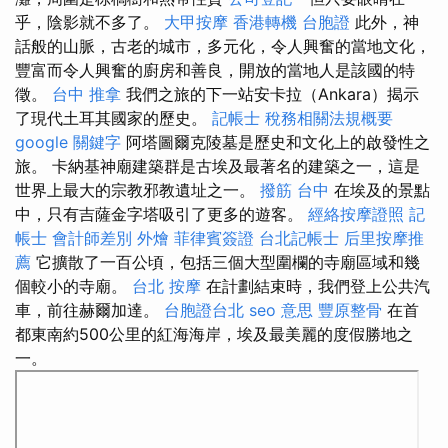
乎，陰影就不多了。
大甲按摩
香港轉機 台胞證
此外，神
話般的山脈，古老的城市，多元化，令人興奮的當地文化，
豐富而令人興奮的廚房和善良，開放的當地人是該國的特
徵。
台中 推拿
我們之旅的下一站安卡拉（Ankara）揭示
了現代土耳其國家的歷史。
記帳士 稅務相關法規概要
google 關鍵字
阿塔圖爾克陵墓是歷史和文化上的啟發性之
旅。 卡納基神廟建築群是古埃及最著名的建築之一，這是
世界上最大的宗教邪教遺址之一。
撥筋 台中
在埃及的景點
中，只有吉薩金字塔吸引了更多的遊客。
經絡按摩證照
記
帳士 會計師差別
外燴
菲律賓簽證
台北記帳士
后里按摩推
薦
它擴散了一百公頃，包括三個大型圍欄的寺廟區域和幾
個較小的寺廟。
台北 按摩
在計劃結束時，我們登上公共汽
車，前往赫爾加達。
台胞證台北
seo 意思
豐原整骨
在首
都東南約500公里的紅海海岸，埃及最美麗的度假勝地之
一。