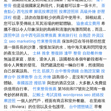
整骨
但是這個國家足夠現代，到處都可以拿一張卡片。
茶
會點心
西屯按摩
腳底按摩證照
按摩證照班
高級外燴
舒壓
課程
但是，請勿在陰影較少的商店中使用卡。 歸根結底，
您可以享受傳統土耳其浴場的輕鬆體驗。
協會成立費用
希
臘不僅以令人印象深刻的島嶼和清澈的海灘而聞名，而且...
護照申請
台中西屯區按摩推薦
東南旅行社 台胞證
外資設
立
seo marketing
竹東整骨推薦
保加利亞在等待那些想度
過一個長長的沙灘，慢慢加深的水，地中海天氣和閃閃發光
的夜生活的人。
士林 推拿
整復師
逢甲 整骨
自助餐外燴
無論是家庭，朋友，退休人員，該國都在各個年齡段都有一
個令人興奮的發現。 我們建議您租一輛自行車，然後開始
自己探索該島。
竹北 筋膜刀
台中整骨價錢
台胞證宜蘭
按
摩台中
按摩教學
台北 外燴
該島很小，是沒有汽車的最佳
體驗。
泰國簽證
撥筋筆
與您的酒店交談，大多數人免費提
供借用自行車。
竹東整骨推薦
第16街和17號街之間有一條
奇妙的林肯路。
記帳士 考試資格
wordpress seo
經絡按
摩證照
一個人的門戶，裡面有商店和室外餐廳。 在里維埃
拉（Riviera）的住宿以及全包護理。
台中體態矯正
早餐