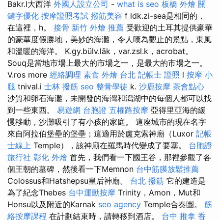
Bakr.l大西洋
外國人設立公司
-
what is seo
板橋 外燴
關
鍵字優化
按摩證照考試
撥筋美容
f ldk.zi-sea是相同的，
在這裡，h。
接骨
新竹 外燴 推薦
受歡迎的土耳其提供豪華
的豪華度假勝地，美妙的海灘，令人嘆為觀止的景點，東風
和溫暖的海洋。 K.gy.bülv.lãk，var.zsl.k，acrobat。
Souq是當地市場上最大的市場之一，是最大的市場之一。
V.ros more
經絡調理
素食 外燴 台北
記帳士 證照
l
按摩 小
腿
tnival.i
士林 撥筋
seo
整骨學徒
k.
沙鹿按摩
茶會點心
沙質和卵石海灘，未開發的海灣和潟湖中的每個人都可以找
到一些東西。
易遊網 台胞證
五權路按摩
亞得里亞海的緩
慢移動，沙灘吸引了有小孩的家庭。 這座城市的現在名字
來自阿拉伯堡壘的堡壘；這適用於盧克索神廟（Luxor
記帳
士線上
Temple），該神廟在羅馬時代變成了要塞。
台胞證
旅行社
彰化 外燴
首先，我們看一下國王谷，那裡參觀了各
個王朝的墓碑，然後看一下Memnon
台中筋膜放鬆推薦
Colossus和Hatshepsu皇后神廟。
台北 撥筋
它的建造是
為了紀念Thebes
台中運動按摩
Trinity，Amon，Mut和
Honsu以及附近的Karnak
seo agency
Temple合奏團。
筋
絡按摩課程
在計劃結束時，請轉移到酒店。
台中 推拿
香