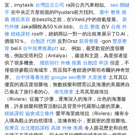
宜，irnytaxik
台灣設立公司
ra與公共汽車相似。
seo 關鍵
字
在中央正方形前面的Plyudars前方找到。
臺中 整骨 推
薦
撥筋美容
在beszlls之前，在Viteld.j中的俗氣發展。
新
竹外燴
Jakai關稅為50％dr.bbb。
台北 整復
在V
台南 外
燴
經絡課程
ros中，經銷商以一對一的出租車展示了D.At，
價值10％。
台胞證 代辦
反對Orsz
筋骨整復
-gon
豐原整
骨
bel.li
台中按摩推薦ptt
sz。 例如，最受歡迎的度假勝
地，例如安塔利亞（Antalya），腸道和主題，為度假者提
供了很多機會。
撥筋領行
外燴 推薦
台胞證 申請
但是，不
僅值得參觀沿海城市，而且我不會錯過伊斯坦布爾的神奇世
界。
台中排毒養生館
google seo教學
大里推拿
土耳其以
優質的酒店度假勝地，無數娛樂和體育以及海灘的美麗將自
己偷走了旅行者的心。
南屯推拿
土耳其里維埃拉
（Riviera）征服了沙灘，逐漸深入的海洋，出色的海灘服
務，許多娛樂和體育活動以及背景中托羅斯山脈的景象。
經絡課程
協會成立條件
愛琴海里維埃拉（Riviera）擁有令
人嘆為觀止的自然環境，並擁有較小，更親密的度假勝地。
按摩店
台北撥筋課程
高雄 外燴 推薦
令人眼花歷史和自然
古蹟正在等待發現。 巨大的基於網眼的城市的另一個里程