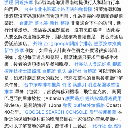
辦理
附近按摩
街5號為南海灘最南端提供行人和騎自行車
的門戶。
台中市北屯區軍功路周邊的整骨院
沿著海灘和海
灘酒店沿著碼頭和地面舌頭周圍，作為美麗的餐廳和遊艇俱
樂部。
台胞證 落地簽
新竹 整復
非常適合下午的訪問，進
行日落漫步。 酒店客房至關重要，沒有烹飪選擇，因此客
人要么解決這頓飯本身，因此被稱為自給自足，要么將酒店
委託給酒店。
外燴 台北
google關鍵字排名
豐原按摩推薦
新竹 按摩
例如，如果有人計劃在住宿之外度過很多時間，
例如，您想每天遠足和發現，那麼建議只要求早餐或半木
板，後者的選項提供早餐和晚餐。
社團法人登記好處
腳底
按摩技術士證照班
台胞證 遺失
旅行社 台胞證
可以理解的
是，如果計劃是整天的觀光，您將在當地的自助餐餐廳中解
決午餐。
台中按摩排毒推薦
竹北 筋膜刀
明道花園城整復
推拿
早餐（包裝），然後轉移到機場，飛往盧克索。 阿爾
巴尼亞的里維埃拉（Albanian
護照過期
經絡按摩課程費用
Riviera）是喬納海岸（Jona
整復
buffet外燴價格
Coast）
40公里。
GOOGLE SEARCH CONSOLE
后里按摩推薦
在
附近的保加利亞村莊的晚間節目在一家傳統的空氣餐廳中，
您可以了解當地的舞蹈，習慣和手工藝品。
旅行社 台胞證