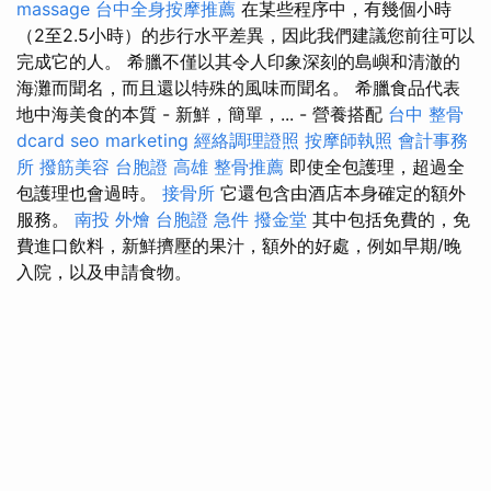
massage
台中全身按摩推薦
在某些程序中，有幾個小時
（2至2.5小時）的步行水平差異，因此我們建議您前往可以
完成它的人。 希臘不僅以其令人印象深刻的島嶼和清澈的
海灘而聞名，而且還以特殊的風味而聞名。 希臘食品代表
地中海美食的本質 - 新鮮，簡單，... - 營養搭配
台中 整骨
dcard
seo marketing
經絡調理證照
按摩師執照
會計事務
所
撥筋美容
台胞證 高雄
整骨推薦
即使全包護理，超過全
包護理也會過時。
接骨所
它還包含由酒店本身確定的額外
服務。
南投 外燴
台胞證 急件
撥金堂
其中包括免費的，免
費進口飲料，新鮮擠壓的果汁，額外的好處，例如早期/晚
入院，以及申請食物。