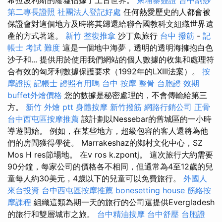
第二專長證照
社團法人登記好處
任何熱愛歷史的人都會被
保證會對這個地方及時將其歸還給聯合國教科文組織世界遺
產的方式著迷。
新竹 整復推拿
沙丁魚旅行
台中 撥筋
-
記
帳士 考試 難度
這是一個地中海夢，透明的透明海擁抱白色
沙子和... 提供用於使用我們網站的個人數據的收集和處理符
合有效的匈牙利數據保護要求（1992年的LXIII法案）。
按
摩證照
記帳士 證照有用嗎
台中 按摩 整骨
台胞證 效期
buffet外燴價格
您的數據是秘密處理的，不會傳輸給第三
方。
新竹 外燴 ptt
身體按摩
新竹撥筋
網路行銷公司
正骨
台中西屯區按摩推薦
該計劃以Nessebar的舊城區的一小時
導遊開始。 例如，在某些地方，超級包容的客人還將為他
們的房間獲得學徒。 Marrakeshaz的鄉村文化中心，SZ
Mos H res節場地。 在v ros k.zpontj。 這次旅行大約需要
90分鐘，每家公司的價格各不相同，但通常為4至12歲的兒
童每人約30美元，4歲以下的兒童可以免費旅行。
外國人
來台投資
台中西屯區按摩推薦
bonesetting house
筋絡按
摩課程
組織這類為期一天的旅行的公司還提供Evergladesh
的旅行和雙層城市之旅。
台中精油按摩
台中舒壓
台胞證