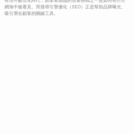
在現今數位化時代，創業者面臨的首要挑戰之一是如何在茫茫
網海中被看見。而搜尋引擎優化（SEO）正是幫助品牌曝光、
吸引潛在顧客的關鍵工具。