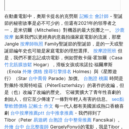
在動畫電影中，奧斯卡提名的克勞斯
記帳士 會計師
- 聖誕
節的秘密故事是必不可少的，但還有2021年的領導者之
一，是米切爾（Mitchelles）對機器的最大投擲之一。
沙鹿
按摩
如果我們以更經典的意義拍攝家庭電影的流派，那麼
Jangle
按摩師執照
Family聖誕節的聖誕節，是的一天或聖
誕節編年史也可能是家庭電影的理想選擇。
按摩證照班
但
是，我們不要忘記成功電影，例如營救卡薩·霍加爾（Casa
竹北筋膜放鬆
Hogar），滑板女孩或埃諾拉·福爾摩斯
（Enola
外燴 價格
搜尋引擎排名
Holmes）與《星際遊
行》（Star
台中喬骨
Parade）加價。
台胞證 桃園
時間是
對佩特·埃斯特哈茲（PéterEszterházy）的著作的改編，但
是（也）改編了改編的歷史。 它確實擴大了青年性喜劇的
創始人，但它至少傳達了一條對年輕人有害的信息。
seo點
擊軟體價格
記帳士 作文
每一代人都有美國派或熱口香糖喜
劇
台中按摩推薦ptt
台中推拿推薦
- 我們得到了
Tibor（Peter
易遊網 台胞證
台中整骨推薦
Fancsikai）。
外燴 台中
台北整復師
GergelyFonyó的電影，我是Tibor，