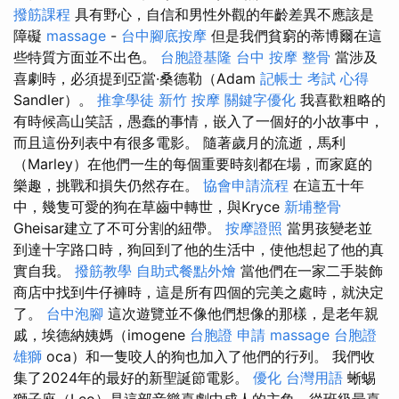
撥筋課程
具有野心，自信和男性外觀的年齡差異不應該是
障礙
massage
-
台中腳底按摩
但是我們貧窮的蒂博爾在這
些特質方面並不出色。
台胞證基隆
台中 按摩 整骨
當涉及
喜劇時，必須提到亞當·桑德勒（Adam
記帳士 考試 心得
Sandler）。
推拿學徒
新竹 按摩
關鍵字優化
我喜歡粗略的
有時候高山笑話，愚蠢的事情，嵌入了一個好的小故事中，
而且這份列表中有很多電影。 隨著歲月的流逝，馬利
（Marley）在他們一生的每個重要時刻都在場，而家庭的
樂趣，挑戰和損失仍然存在。
協會申請流程
在這五十年
中，幾隻可愛的狗在草齒中轉世，與Kryce
新埔整骨
Gheisar建立了不可分割的紐帶。
按摩證照
當男孩變老並
到達十字路口時，狗回到了他的生活中，使他想起了他的真
實自我。
撥筋教學
自助式餐點外燴
當他們在一家二手裝飾
商店中找到牛仔褲時，這是所有四個的完美之處時，就決定
了。
台中泡腳
這次遊覽並不像他們想像的那樣，是老年親
戚，埃德納姨媽（imogene
台胞證 申請
massage
台胞證
雄獅
oca）和一隻咬人的狗也加入了他們的行列。 我們收
集了2024年的最好的新聖誕節電影。
優化 台灣用語
蜥蜴
獅子座（Leo）是這部音樂喜劇中成人的主角，從班級最喜