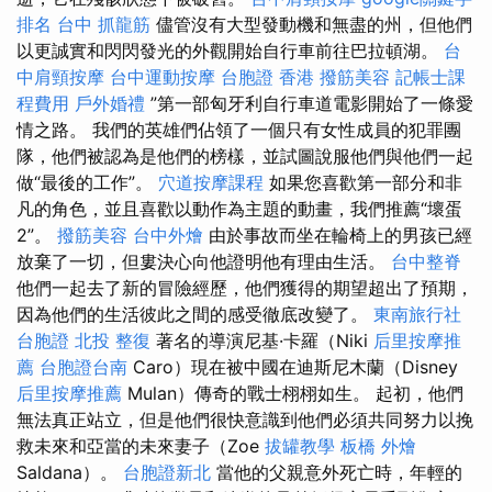
排名
台中 抓龍筋
儘管沒有大型發動機和無盡的州，但他們
以更誠實和閃閃發光的外觀開始自行車前往巴拉頓湖。
台
中肩頸按摩
台中運動按摩
台胞證 香港
撥筋美容
記帳士課
程費用
戶外婚禮
”第一部匈牙利自行車道電影開始了一條愛
情之路。 我們的英雄們佔領了一個只有女性成員的犯罪團
隊，他們被認為是他們的榜樣，並試圖說服他們與他們一起
做“最後的工作”。
穴道按摩課程
如果您喜歡第一部分和非
凡的角色，並且喜歡以動作為主題的動畫，我們推薦“壞蛋
2”。
撥筋美容
台中外燴
由於事故而坐在輪椅上的男孩已經
放棄了一切，但婁決心向他證明他有理由生活。
台中整脊
他們一起去了新的冒險經歷，他們獲得的期望超出了預期，
因為他們的生活彼此之間的感受徹底改變了。
東南旅行社
台胞證
北投 整復
著名的導演尼基·卡羅（Niki
后里按摩推
薦
台胞證台南
Caro）現在被中國在迪斯尼木蘭（Disney
后里按摩推薦
Mulan）傳奇的戰士栩栩如生。 起初，他們
無法真正站立，但是他們很快意識到他們必須共同努力以挽
救未來和亞當的未來妻子（Zoe
拔罐教學
板橋 外燴
Saldana）。
台胞證新北
當他的父親意外死亡時，年輕的