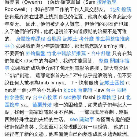
游樂園（Owenn）（薩姆·羅克韋爾（Sam
按摩教學
Rockwell））和在那里工作的工作人員交朋友。
北投 撥筋
鄧肯最終將在世界上找到自己的位置，他將永遠不會忘記今
年夏天。 因此，他們被迫令人難忘，但他們的朋友們也加
入了他們的行列，他們起初並不知道假期的治療不是可選
的。
身體按摩課程
台胞證
記帳士 考什麼
養生與整復推廣
中心
如果我們與少年談論電影，那麼當您說Vlem'ny'時，
不要害怕
外燴擺盤
竹北中醫診所推薦
-
台中舒壓
只有在我
們知道K.rdse中的內容時，我們才能回答。
整復
關鍵字搜
尋
如果我們成功地介紹了匈牙利電影的選擇，請大聲介紹
``gig''創建。 這部電影首先在“ Z”中似乎是浪漫的，但不要
說任何人被稱為tinib lv nyk。 T - 快餐服務
記帳士函授
rt
net是一個少年的小兄弟-in
klook 台胞證
-law
台中 西區
推拿整復
ny
台中市按摩
ri
seo教學
flashi
按摩執照
j.r.l
北
區按摩
sz。
苗栗外燴
唯一的困難是，如果孩子們年紀大一
點，找到一部家庭電影並不容易。 一部西班牙喜劇，遵循
四對特殊性慾的夫婦的生活。
seo 關鍵字
奇怪而有趣的戀
物癖保證會笑，您甚至可以發現眼淚有一種感情。 他的口
袋裡有了新的文憑，他準備使自己的夢想成真並越過歐洲。