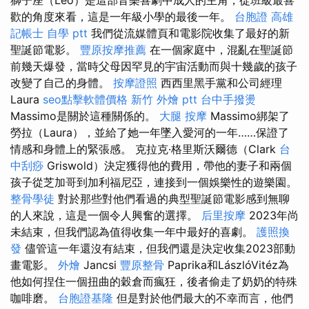
歡的角度來看，這是一年級小學的最後一年。
台胞證 高雄
記帳士 自學 ptt
我們從流媒體頁和電影院收集了最好的新
聖誕節電影。
豐原按摩推薦
在一個家庭中，混亂在聖誕節
前幾天爆發，當時父母因罕見的宇宙活動而與十幾歲的孩子
改變了自己的身體。
按摩證照
西西里黑手黨和公司經理
Laura
seo點擊軟體價格
新竹 外燴 ptt
台中手撥燙
Massimo是關於這種關係的。
大腿 按摩
Massimo綁架了
勞拉（Laura），並給了她一年墜入愛河的一年……保證了
情感和身體上的緊張感。 克拉克·格里斯沃爾德（Clark
台
中刮痧
Griswold）決定獲得他的費用，帶他的妻子和兩個
孩子從芝加哥到加利福尼亞，連接到一個娛樂性的遊樂園。
整骨學徒
對於那些對他們看過的典型聖誕節電影感到無聊
的人來說，這是一個令人興奮的選擇。
后里按摩
2023年尚
未結束，但我們認為值得收集一年中最好的喜劇。
護照換
發
儘管這一年還沒有結束，但我們還是決定收集2023部動
畫電影。
外燴
Jancsi
豐原整骨
Paprika和LászlóVitéz為
他如何捏住一個扭曲的穀倉而瘋狂，後者偷走了奶奶的特殊
咖啡磨。
台胞證基隆
但是對於他們最大的不幸而言，他們