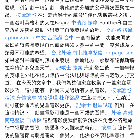
發現，併計劃一項計劃，將他們的分離的父母再次匯聚在一
起。
按摩證照
在汗老虎爵士的威脅迫使他逃脫叢林之後，
一個名叫莫格利的人在Bagira
中清路 按摩
Panther和自由
奔放的左熊的幫助下出發了自我發現的旅程。
文心路 按摩
optimization 中文
台胞證 台中
一個奇怪的，功能失調的
家庭的道路是發現自己處於機器人賽中的中間，突然成為人
類最不可能的希望。
台北外燴
竹北推拿整復
on page seo
如果您對平時感到無聊並發現一個新地方，那麼布達佩斯將
在等待許多兒童天堂。
記帳士 接案
悲劇發生後，一個年輕
的英雄意外地在權力隊伍中合法地與球隊的最古老敵人打交
道。 在今天的文章中，我們為整個家庭收集了一些家庭電
影技巧，這可能有一部尚未見過所有人的電影。
按摩證照
考試
身體按摩
經絡調理
杜拜簽證
在這種情況下，促銷活
動可能比通常的兒童電影更多。
記帳士 歷屆試題
例如，在
這種情況下，動畫電影可能是一個不錯的選擇。
外燴 高雄
南屯整復
自助餐
這些電影使我們能夠沉浸在角色在各種旅
行中經歷的冒險，笑聲和令人難忘的時刻。
按摩店
這部開
朗的聖誕節喜劇是關於一個男人，他決心在該地區贏得一年