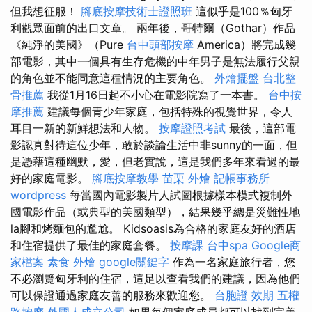
但我想征服！
腳底按摩技術士證照班
這似乎是100％匈牙
利觀眾面前的出口文章。 兩年後，哥特爾（Gothar）作品
《純淨的美國》（Pure
台中頭部按摩
America）將完成幾
部電影，其中一個具有生存危機的中年男子是無法履行父親
的角色並不能同意這種情況的主要角色。
外燴擺盤
台北整
骨推薦
我從1月16日起不小心在電影院寫了一本書。
台中按
摩推薦
建議每個青少年家庭，包括特殊的視覺世界，令人
耳目一新的新鮮想法和人物。
按摩證照考試
最後，這部電
影認真對待這位少年，敢於談論生活中非sunny的一面，但
是憑藉這種幽默，愛，但老實說，這是我們多年來看過的最
好的家庭電影。
腳底按摩教學
苗栗 外燴
記帳事務所
wordpress
每當國內電影製片人試圖根據樣本模式複制外
國電影作品（或典型的美國類型），結果幾乎總是災難性地
la腳和烤麵包的尷尬。 Kidsoasis為合格的家庭友好的酒店
和住宿提供了最佳的家庭套餐。
按摩課
台中spa
Google商
家檔案
素食 外燴
google關鍵字
作為一名家庭旅行者，您
不必瀏覽匈牙利的住宿，這足以查看我們的建議，因為他們
可以保證通過家庭友善的服務來歡迎您。
台胞證 效期
五權
路按摩
外國人成立公司
如果每個家庭成員都可以找到完美