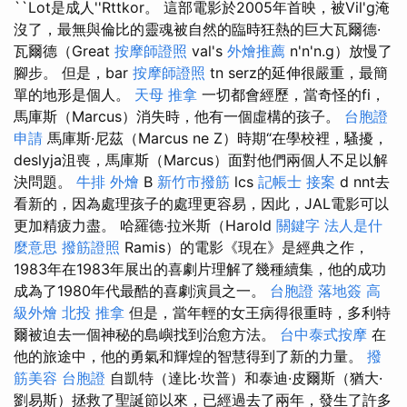
``Lot是成人''Rttkor。 這部電影於2005年首映，被Vil'g淹
沒了，最無與倫比的靈魂被自然的臨時狂熱的巨大瓦爾德·
瓦爾德（Great
按摩師證照
val's
外燴推薦
n'n'n.g）放慢了
腳步。 但是，bar
按摩師證照
tn serz的延伸很嚴重，最簡
單的地形是個人。
天母 推拿
一切都會經歷，當奇怪的fi，
馬庫斯（Marcus）消失時，他有一個虛構的孩子。
台胞證
申請
馬庫斯·尼茲（Marcus ne Z）時期“在學校裡，騷擾，
deslyja沮喪，馬庫斯（Marcus）面對他們兩個人不足以解
決問題。
牛排 外燴
B
新竹市撥筋
lcs
記帳士 接案
d nnt去
看新的，因為處理孩子的處理更容易，因此，JAL電影可以
更加精疲力盡。 哈羅德·拉米斯（Harold
關鍵字
法人是什
麼意思
撥筋證照
Ramis）的電影《現在》是經典之作，
1983年在1983年展出的喜劇片理解了幾種續集，他的成功
成為了1980年代最酷的喜劇演員之一。
台胞證 落地簽
高
級外燴
北投 推拿
但是，當年輕的女王病得很重時，多利特
爾被迫去一個神秘的島嶼找到治愈方法。
台中泰式按摩
在
他的旅途中，他的勇氣和輝煌的智慧得到了新的力量。
撥
筋美容
台胞證
自凱特（達比·坎普）和泰迪·皮爾斯（猶大·
劉易斯）拯救了聖誕節以來，已經過去了兩年，發生了許多