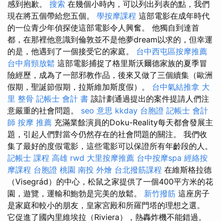
感到抱歉。
搜索
在幾個小時內，可以列出列表的點，我們
現在將五個帶給您五個。
學按摩課程
這部電影在成年時代
的一位青少年偵探使這部電影令人興奮。 他獨自到達首
都，在那裡他意識到倫敦並不是他夢dream以求的，但幸運
的是，他遇到了一個接受它的家庭。
台中西屯區按摩推薦
台中肩頸放鬆
這部電影捕捉了格里斯沃爾德家族的夏季冒
險經歷，成為了一部邪教作品，後來又做了三個續集（歐洲
假期，聖誕節假期，拉斯維加斯度假）。
台中氣結推拿
大
里 整骨
記帳士 會計 書
該計劃通過提出的案件提請人們注
意嚴重的社會問題。
seo 意思
kkday 台胞證
記帳士 會計
師
按摩 推薦
充滿業餘演員的Doku-Reality每天都會發展主
題，引起人們對當今仍然存在的社會問題的關注。 我們收
集了最好的度假電影，這些電影可以保證所有年齡段的人。
記帳士 課程 高雄
rwd
大里按摩推薦
台中按摩spa
經絡按
摩課程
台胞證 桃園
南投 外燴
台北撥筋課程
在維斯格拉德
（Visegrád）的中心，松鼠之家提供了一個400平方米的花
園，遊覽，運輸和鮑勃是完美的放鬆。
新竹撥筋
這座房子
是家庭和較小的朋友，皇家宮殿和所羅門塔的理想之選。
它促進了國內里維埃拉（Riviera），熱轟炸機不能錯過。