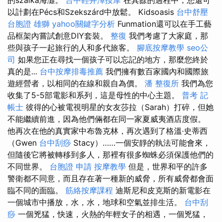
以計劃在Pécs和Szekszárd中放鬆。 Kidsoasis
台中舒壓
台胞證 雄獅
yahoo關鍵字分析
Funmation還可以在手工藝
品框架內嘗試創意DIY套裝。
整復
我們考慮了大家庭，那
些與孩子一起旅行的人和多代旅客。
腳底按摩教學
seo公
司
如果您正在尋找一個孩子可以忘記的地方，那麼您終於
真的是...
台中按摩排毒推薦
我們擁有數百家國內和國際旅
遊經營者，以相同的在線和親自為價。
潘 整復所
我們為您
收集了5-5部電影和系列，這是母性的中心主題。
普考 記
帳士
彼得的心被電視明星的女友莎拉（Sarah）打碎，但她
不能繼續前進，因為他們倆都在同一家夏威夷酒店度假。
他再次在他的真實家中布魯克林，再次遇到了格溫·史蒂西
（Gwen
台中刮痧
Stacy）……一個安靜的執法可能會來，
但隨後它將被轉移到多人，那裡有很多蜘蛛必須保護他們的
不同世界。
台胞證 申請
按摩教學
但是，世界和平的許多
警衛都不同意，而且存在著一種新的威脅，所有威脅都會面
臨不同的面臨。
筋絡按摩課程
迪斯尼和皮克斯的新電影在
一個城市中播放，水，水，地球和空氣並排生活。
台中刮
痧
一個兇猛，快速，火熱的年輕女子的相遇，一個兇猛，