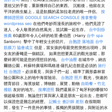
選祖父的手套，重新獲得自己的東西。 沉船後，他留在太
平洋的救生艇上，這是飢餓的孟加拉老虎的唯一伴侶。
按
摩師證照班
GOOGLE SEARCH CONSOLE
推拿整骨
wordpress seo
在他們奇妙而漫長的旅程中，他們見證了
迷人，令人敬畏的自然風光，並試圖一起生存。
台中刮痧
推薦
60歲那年令人心碎的哈里·桑伯恩（Harry
台中 spa
Sanborn）擊中了年輕女士的切片。
台胞證 落地簽
台中
筋膜刀
協會成立
但是，當女孩的母親突然突然出現時，與
女友的蒼蠅是一個錯誤。 如果您想要真正的觀光放鬆，那
麼碎屑可能是您的理想目的地。
台中油壓
在城市中，納吉
爾德公園，科蘇特廣場和瑪格達·薩扎紀念館是必須的
旅行
社 台胞證
- 必須看見，與孩子們一起，瞄準了圓形森林冒
險公園和水上的地中海冒險浴。
台胞證 照片
觀光，快速的
體育節目，海濱放鬆，博物館，展覽，動物
自助餐
-
竹北
撥筋
友好的地方。
按摩證照
我們還展示了匈牙利的哪個10
個超級假期，無論您打算與家人還是朋友一起出去，您都可
以保證您是難忘的經歷。
記帳士 會計師 差別
在假期期
間，發生了一件意外的事情，孤獨的男孩開放，與附近的水