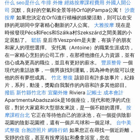
什么
seo是什么
牛排 外燴
經絡按摩課程費用
外國人開公
司
沉默，良好的空氣和全景等待Orfű的Pampa公寓！
沙鹿
按摩
如果您決定在Orfű進行積極的娛樂活動，則可以在安
靜的死胡同中穿著精心翻新的7人公寓。
大雅按摩
現在是
時候發現Pécs和Fecs和Szálka村Szekszárd之間美麗的小
定居點了。
鬆筋
皇后市Veszprém是夫妻，有孩子的朋友
和家人的理想選擇。 安托萬（Antoine）的職業生涯成功，
在一家精心烹飪的公司工作，在那裡他擔任人力資源，並有
信心成為更高的職位，並且有更好的薪水。
豐原整骨
一個
現代的童話故事，一個男孩找到運氣，因為神奇的龍可以使
他的所有夢想成真。
竹北 整復
該節目有許多故事片，紀錄
片，系列，動漫，獎勵自我製作的內容和許多其他節目。
撥筋 新竹縣竹北市
宜蘭外燴
Riviera
記帳士 成本會計
ApartmentsAbadszalók是16個座位，現代和乾淨的式住
宿，對於大家庭和大型朋友來說，是一個不錯的選擇。
按
摩課程台北
它正在等待他自己的游泳池，在一個提供陰影
花園的陰影花園裡，還有一個乒乓球和一個足球。
台中美
式整復
台胞證照片
網路行銷
如果您正在尋找一個近距離，
安靜的住宿，甚至有按摩浴缸和桑拿浴室，您在