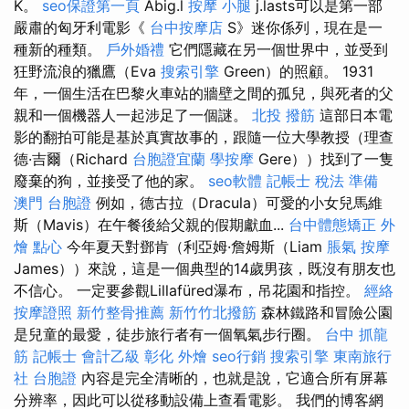
K。
seo保證第一頁
Abig.l
按摩 小腿
j.lasts可以是第一部
嚴肅的匈牙利電影《
台中按摩店
S》迷你係列，現在是一
種新的種類。
戶外婚禮
它們隱藏在另一個世界中，並受到
狂野流浪的獵鷹（Eva
搜索引擎
Green）的照顧。 1931
年，一個生活在巴黎火車站的牆壁之間的孤兒，與死者的父
親和一個機器人一起涉足了一個謎。
北投 撥筋
這部日本電
影的翻拍可能是基於真實故事的，跟隨一位大學教授（理查
德·吉爾（Richard
台胞證宜蘭
學按摩
Gere））找到了一隻
廢棄的狗，並接受了他的家。
seo軟體
記帳士 稅法 準備
澳門 台胞證
例如，德古拉（Dracula）可愛的小女兒馬維
斯（Mavis）在午餐後給父親的假期獻血...
台中體態矯正
外
燴 點心
今年夏天對鄧肯（利亞姆·詹姆斯（Liam
脹氣 按摩
James））來說，這是一個典型的14歲男孩，既沒有朋友也
不信心。 一定要參觀Lillafüred瀑布，吊花園和指控。
經絡
按摩證照
新竹整骨推薦
新竹竹北撥筋
森林鐵路和冒險公園
是兒童的最愛，徒步旅行者有一個氧氣步行圈。
台中 抓龍
筋
記帳士 會計乙級
彰化 外燴
seo行銷
搜索引擎
東南旅行
社 台胞證
內容是完全清晰的，也就是說，它適合所有屏幕
分辨率，因此可以從移動設備上查看電影。 我們的博客網