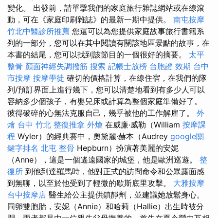
變化。 出發前，請單擊我們的家庭旅行雜誌網站或在線滾
動，可在《家庭印刷雜誌》的最新一期中提供。
南屯按摩
竹北中醫診所推薦
您還可以為您提供家庭故事旅行書籍系
列的一部分，您可以在其中閱讀有關該地區景點的故事，在
本書的結尾，您可以找到該節目的一個很好的摘要。
太平
整骨
顏面神經失調撥筋
搜索
記帳士放榜
台胞證 效期
台中
市按摩
按摩學徒
確切的價格計算，在線住宿，在我們的隊
列/預訂界面上進行幾下，您可以清楚地看到有多少人可以
容納多少個孩子，有嬰兒床或計算為整個家庭準備好了。
彼得破碎的心無法克服自己，幾乎被他的工作解雇了。
外
燴 台中
竹北 整復推拿
外燴
在威廉·威勒（William
按摩課
程
Wyler）的經典賽中，奧黛麗·赫本（Audrey
google關
鍵字排名
北屯 整骨
Hepburn）扮演著美麗的安妮
（Anne），這是一個遙遠國家的城堡，他是歐洲巡遊。
整
復所
到他到達羅馬時，他對正式的訪問命令和公眾露面感
到無聊，以至於他受到了輕微的歇斯底里攻擊。
大雅按摩
台中按摩店
醫生給公主提供鎮靜劑，並建議她放鬆身心。
同卵雙胞胎，安妮（Annie）和哈莉（Hallie）出生時被分
開，兩者都是由一位親生父母撫養的，首先在夏令營中互相