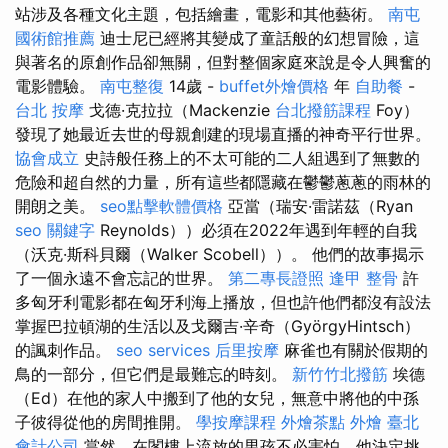
站涉及各種文化主題，包括繪畫，電影和其他藝術。
南屯
國術館推薦
迪士尼已經將其變成了童話般的幻想冒險，這
與著名的原創作品卻無關，但對整個家庭來說是令人興奮的
電影體驗。
南屯整復
14歲 -
buffet外燴價格
年
自助餐
-
台北 按摩
戈德·克拉拉（Mackenzie
台北撥筋課程
Foy）
發現了她最近去世的母親創建的現場直播的神奇平行世界。
協會成立
史詩般任務上的不太可能的二人組遇到了無數的
危險和超自然的力量，所有這些都隱藏在鬱鬱蔥蔥的雨林的
開朗之美。
seo點擊軟體價格
亞當（瑞安·雷諾茲（Ryan
seo 關鍵字
Reynolds））必須在2022年遇到年輕的自我
（沃克·斯科貝爾（Walker Scobell））。 他們的故事揭示
了一個永遠不會忘記的世界。
第二專長證照
逢甲 整骨
許
多匈牙利電影都在匈牙利海上播放，但也許他們都沒有設法
掌握巴拉頓湖的生活以及戈爾吉·辛奇（GyörgyHintsch）
的諷刺作品。
seo services
后里按摩
麻雀也有關於假期的
鳥的一部分，但它們是最難忘的時刻。
新竹竹北撥筋
埃德
（Ed）在他的家人中搬到了他的女兒，無意中將他的中孫
子彼得從他的房間推開。
學按摩課程
外燴茶點
外燴 臺北
會計公司
當然，在閣樓上流放的男孩不必害怕，他決定挑