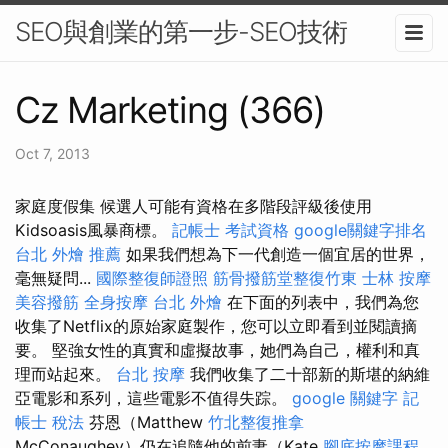
SEO與創業的第一步-SEO技術
Cz Marketing (366)
Oct 7, 2013
家庭度假集 候選人可能有資格在多階段評級後使用
Kidsoasis風暴商標。
記帳士 考試資格
google關鍵字排名
台北 外燴 推薦
如果我們想為下一代創造一個宜居的世界，
毫無疑問...
國際整復師證照
筋骨撥筋堂整復竹東
士林 按摩
美容撥筋
全身按摩
台北 外燴
在下面的列表中，我們為您
收集了Netflix的原始家庭製作，您可以立即看到並閱讀摘
要。 堅強女性的真實和虛擬故事，她們為自己，權利和真
理而站起來。
台北 按摩
我們收集了二十部新的斯堪的納維
亞電影和系列，這些電影不值得失踪。
google 關鍵字
記
帳士 稅法
芬恩（Matthew
竹北整復推拿
McConaughey）仍在追隨他的前妻（Kate
腳底按摩課程