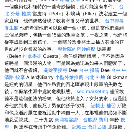
一個魔術包和紐特的一些奇妙怪物，他可能沒有事件。
台
北 外燴 推薦
當皮特（Pete）和埃莉（Ellie）決定建立一個
家庭時，他們偶然發現了收養寄養父母的世界。
台中排毒
養生館
他們希望他們可以歡迎一個小孩，但是當他們遇到
三個兄弟時，包括一個15歲的叛軍女孩，一夜之間，他們將
從零成長到三個孩子。 一個關於想要將土豆插入芬蘭的17
世紀起步企業家的故事。
整骨院的奇妙經歷
瑪麗娜
（Belen
推拿學徒
Cuesta）擔任婚禮組織者，但不是因為
這將是一個浪漫的人物，而是因為她認為如果人們戀愛了，
他們就不會省錢。
關鍵字搜尋
Dee
台中 撥筋
Dee
台中 中
清路 按摩
Allen和Barry
小型外燴推薦
台北 外燴
Glickman
是紐約的明星，他們在昂貴的百老匯表現出嚴重的失敗之
後，在職業生涯中處於危機狀態。
seo marketing
儘管埃
德不是這個想法的粉絲，但他終於進入了女兒的家，但是隨
著他的到來，他殺死了男孩的孫子彼得。
記帳士 補習
斯隆
和傑克遜討厭在慶祝活動中獨自一人，在那裡他們必須不斷
地忍受親戚。 二十九歲
柬埔寨簽證
-
台胞證 費用
年齡
按
摩
- 阿達琳在奇蹟中倖免於難。
記帳士 會計乙級
康復後，