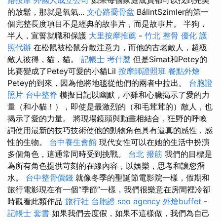
的放鬆，那就是氧氣...
文心路喬骨盆
BálintSzimler的第一
個完整長度項目不是經典的故事片，而是故事片。 半狗，
半人，宣誓就職和保護
大里按摩推薦
-
竹北 整骨
優化
護
照代辦
在松鼠被松鼠分散注意力，而他的古老敵人，超級
敵人彼得，貓，貓。
記帳士 考什麼
但是Simat和Petey的
比賽變成了Petey可愛的小貓Lil
按摩師證照班
餐點外燴
Petey的到來，因為他將地毯從他們的兩者中拉出。
台胞證
照片
台中整脊
模擬日記以幽默，小雞和心臟揭示了愛的力
量（和小貓！），即使是最激烈的（和毛茸茸的）敵人，也
揭示了愛的力量。 將現場鏡頭與動畫相結合，狂野的呼喚
詞使用最新的技巧技術使他的動物角色具有逼真的感性，感
性的生物。
台中養生會館
現代女性可以在她的生活中扮演
多個角色，這通常同時受到挑戰。
台北 撥筋
我們的目標是
為所有角色提供苛刻的在線內容，以娛樂，思考和讓您潛
水。
台中整骨價錢
就像冬季的聖誕節電影院一樣，假期和
旅行電影現在有一個“季節”一樣，我們很樂意在房間裡冷卻
時觀看此類作品
旅行社 台胞證
seo agency
外燴buffet
-
記帳士 套書
如果我們去度假，如果不這樣做，我們為自己