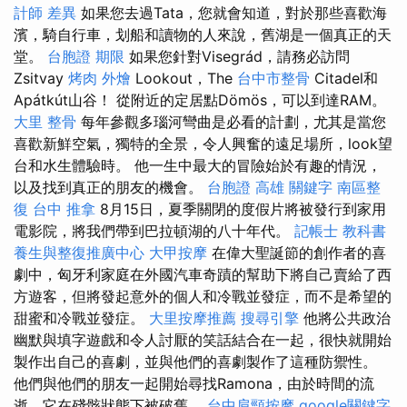
計師 差異
如果您去過Tata，您就會知道，對於那些喜歡海
濱，騎自行車，划船和讀物的人來說，舊湖是一個真正的天
堂。
台胞證 期限
如果您針對Visegrád，請務必訪問
Zsitvay
烤肉 外燴
Lookout，The
台中市整骨
Citadel和
Apátkút山谷！ 從附近的定居點Dömös，可以到達RAM。
大里 整骨
每年參觀多瑙河彎曲是必看的計劃，尤其是當您
喜歡新鮮空氣，獨特的全景，令人興奮的遠足場所，look望
台和水生體驗時。 他一生中最大的冒險始於有趣的情況，
以及找到真正的朋友的機會。
台胞證 高雄
關鍵字
南區整
復
台中 推拿
8月15日，夏季關閉的度假片將被發行到家用
電影院，將我們帶到巴拉頓湖的八十年代。
記帳士 教科書
養生與整復推廣中心
大甲按摩
在偉大聖誕節的創作者的喜
劇中，匈牙利家庭在外國汽車奇蹟的幫助下將自己賣給了西
方遊客，但將發起意外的個人和冷戰並發症，而不是希望的
甜蜜和冷戰並發症。
大里按摩推薦
搜尋引擎
他將公共政治
幽默與填字遊戲和令人討厭的笑話結合在一起，很快就開始
製作出自己的喜劇，並與他們的喜劇製作了這種防禦性。
他們與他們的朋友一起開始尋找Ramona，由於時間的流
逝，它在殘骸狀態下被破舊。
台中肩頸按摩
google關鍵字