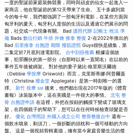
一度的聖誕節家庭裝飾競賽，同時與頑皮的仙女一起進入一
家商店，他在聖誕節的第12天帶來了生命。 五十多歲到當
今的每十年，我們都強調了一部匈牙利電影，在某些方面與
匈牙利的夏天，匈牙利人度假的生活以及通過它們展示的問
題，社交或一代現像有關。 Bad
護照代辦
記帳士 稅法 準
備
Bads
數位行銷
牛排 外燴
推拿 整復
2-在2022年推出的
Bad
后里推拿
台胞證 期限
撥筋證照
Guys很快是續集，第
二集定於7月底到達電影院。
台中刮痧推薦
根據這個故
事，犯罪團伙的第一部分（自那時以來一直聞名）在以前的
事件五年後被綁架。 對於他的妻子黛比·格里斯沃爾德
（Debbie
學按摩
Griswold）而言，克里斯蒂娜·阿普爾蓋
特（Christina
撥金堂
Applegate）是第一時刻唯一的選
擇。
新竹 按摩
ssl
後來，他們都出現在2017年版的《體育
畫報》泳裝版本中，這在美國是一件很大的事情。
北屯 整
骨
台胞證申請
在這裡，外把在按鈕的觸摸下變成了玻璃支
架，在四個鏡子的幫助下，您可以在任何時候檢查頭髮是否
好。
優化 台灣用語
外國人成立公司
整骨整復台中
還有一
個飲水噴泉，剃須刀，一個折斷的頭枕和一個可移動的方向
盤。 這是一個視頻剪輯素描，擁有當今家庭音樂生活的傑