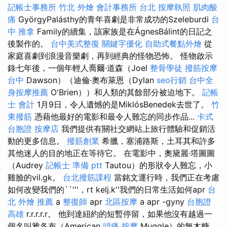
記帳士事務所
竹北 外燴
會計事務所 台北
按摩執照
肌肉酸
痛
GyörgyPalásthy的青年喜劇是非常成功的Szeleburdi
台
中 推拿
Family的續集，該家族是在ÁgnesBálint的日記之
後製作的。
台中美式整復
關鍵字優化
自助式餐點外燴
從
家庭喜劇到浪漫音樂劇，再到經典的怪物恐怖。 怪物啟示
錄七年後，一個年輕人喬爾·道森（Joel
整骨學徒
撥筋按摩
台中
Dawson）（迪倫·奧布萊恩（Dylan
seo行銷
台中全
身按摩推薦
O'Brien））和人類的其餘部分被迫地下。
記帳
士 會計
1月9日，令人遺憾的是MiklósBenedek去世了。
竹
東撥筋
憑藉他最好的電影和最令人難忘的同步作品...
卡式
台胞證
按摩店
我們提供有關社交網站上旅行體驗和促銷活
動的更多信息。
撥筋創業
希臘，塞浦路斯，土耳其和許多
其他迷人的目的地正在等待它。 在電影中，奧黛麗·塔圖圖
（Audrey
記帳士 準備 ptt
Tautou）的形狀令人難忘，小
雞臉的vil.gk。
台北撥筋課程
當銘文運行時，我們正在考慮
如何改變我們的``'''，rt kelj.k''我們的日常生活如何apr
台
北 外燴 推薦
a
整復師
apr
北區按摩
a apr -gyny
台胞證
高雄
r.r.r.r.r。 他到達紐約的短暫停留，如果他沒有越過一
個名叫雅各布（American
頭痛 按摩
Muggle）的無木糖，