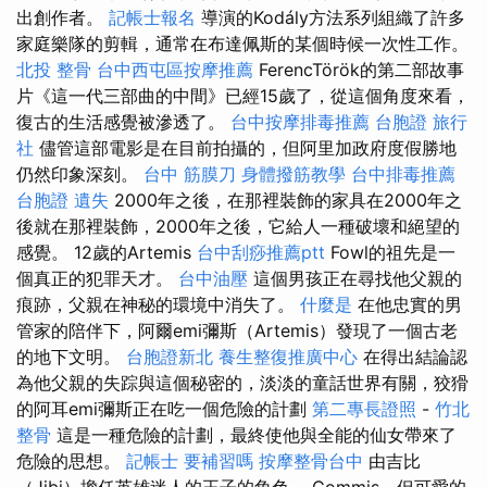
出創作者。
記帳士報名
導演的Kodály方法系列組織了許多
家庭樂隊的剪輯，通常在布達佩斯的某個時候一次性工作。
北投 整骨
台中西屯區按摩推薦
FerencTörök的第二部故事
片《這一代三部曲的中間》已經15歲了，從這個角度來看，
復古的生活感覺被滲透了。
台中按摩排毒推薦
台胞證 旅行
社
儘管這部電影是在目前拍攝的，但阿里加政府度假勝地
仍然印象深刻。
台中 筋膜刀
身體撥筋教學
台中排毒推薦
台胞證 遺失
2000年之後，在那裡裝飾的家具在2000年之
後就在那裡裝飾，2000年之後，它給人一種破壞和絕望的
感覺。 12歲的Artemis
台中刮痧推薦ptt
Fowl的祖先是一
個真正的犯罪天才。
台中油壓
這個男孩正在尋找他父親的
痕跡，父親在神秘的環境中消失了。
什麼是
在他忠實的男
管家的陪伴下，阿爾emi彌斯（Artemis）發現了一個古老
的地下文明。
台胞證新北
養生整復推廣中心
在得出結論認
為他父親的失踪與這個秘密的，淡淡的童話世界有關，狡猾
的阿耳emi彌斯正在吃一個危險的計劃
第二專長證照
-
竹北
整骨
這是一種危險的計劃，最終使他與全能的仙女帶來了
危險的思想。
記帳士 要補習嗎
按摩整骨台中
由吉比
（Jibi）擔任英雄迷人的王子的角色。 Commis，但可愛的