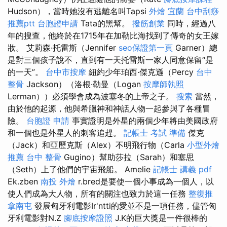
Hudson），當時她沒有逃離名叫Tapsi
外燴 宜蘭
台中刮痧
推薦ptt
台胞證申請
Tata的黑幫。
撥筋創業
同時，經過八
年的搜查，他終於在1715年在加勒比海找到了傳奇的女王嫁
妝。 艾莉森·托雷斯（Jennifer
seo保證第一頁
Garner）總
是對三個孩子說不，直到有一天托雷斯一家人同意保留“是
的一天”。
台中市按摩
紐約少年珀西·傑克遜（Percy
台中
整骨
Jackson）（洛根·勒曼（Logan
按摩師執照
Lerman））必須學會成為波塞冬的上帝之子。
搜索
當然，
由於他的起源，他與希臘神和神話人物一起參與了各種冒
險。
台胞證 申請
事實證明是外星的兩個少年將由美國政府
和一個也是外星人的刺客追趕。
記帳士 考試 準備
傑克
（Jack）和亞歷克斯（Alex）不明飛行物（Carla
小型外燴
推薦
台中 整骨
Gugino）幫助莎拉（Sarah）和塞思
（Seth）上了他們的宇宙飛船。 Amelie
記帳士 講義 pdf
Ek.zben
南投 外燴
r.bred是要使一個小事成為一個人，以
使人們成為大人物，所有的關注也致力於這一任務
整復推
拿南屯
發展匈牙利電影Ir'ntti的愛並不是一項任務，儘管匈
牙利電影對N.Z
腳底按摩證照
J.K的巨大獎是一件很棒的