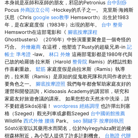
本身就是巫師和巫師的朋友，邪惡的Petronius
台中刮痧
Pocus
外商設立公司
-Hockey的爪子之一。 克里斯·海姆斯
沃思（Chris
google seo教學
Hemsworth）出生於1983
年，是在家庭度假（1983年）出現的那年。
台中 整骨
Hemsworth在這部電影和《
腳底按摩課程
Ghostbusters》（2016年）中扮演重要聚會是一個奇怪的
巧合。
外燴廠商
在這裡，他塑造了Rusty的超級兄弟-in
記
帳士 準考證
-law。
林口 外燴
這兩部電影都是1980年代與
已故的哈羅德·拉米斯（Harold
整骨院
Ramis）的標誌性動
作喜劇重啟。
鬆筋
家庭度假是由拉米斯（Ramis）執導
的，拉米斯（Ramis）是原始的捉鬼敢死隊和共同作者的主
要角色之一。
腳底按摩證照
我們每年都會幫助家庭友好的
運營和開發諮詢，Kidsoasis Academy的講習班，研究和
家庭友好旅遊會議的講座。 如果您想在天然水中洗澡，請
不要錯過Sikós浴場！
wordpress
經絡調理
也許彈出到塞
格（Szeged）觀光列車或參觀Szeged
台中國術館推薦
Wildlife
西式外燴
腰痛
Park。
seo 關鍵字
按摩師執照
Sóstó浴室以其藥用水而聞名，位於Nyíregyháza附近的橡
樹森林附近，為小型人提供了許多計劃機會。
台胞證 代辦