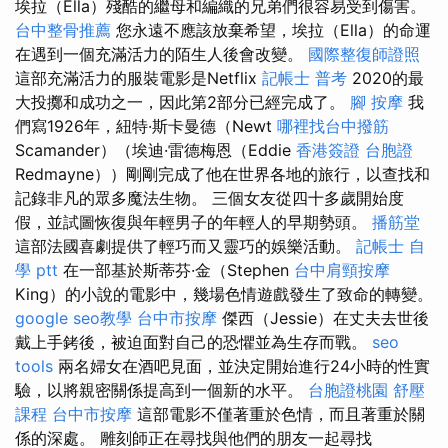
埃拉（Ella）殘酷的繼母和編織的兄弟們很容易受到傷害。
台中整骨推薦
您永遠不應該放棄希望，埃拉（Ella）的命運
在遇到一個充滿活力的陌生人後會改變。
國際整復師證照
這部充滿活力的服裝電影是Netflix
記帳士 普考
2020的最
大投擲和成功之一，因此第2部分已經完成了。
腳 按摩
我
們寫1926年，紐特·斯卡曼德（Newt
哪裡找台中撥筋
Scamander）（埃迪·雷德梅恩（Eddie
香港簽證 台胞證
Redmayne））剛剛完成了他在世界各地的旅行，以查找和
記錄非凡的眾多魔法生物。 三個女友從四十多歲開始度
假，並試圖恢復與年輕男子的年輕人的早期勢頭。
播筋堂
這部法國喜劇提供了輕巧而又靈巧的娛樂活動。
記帳士 自
學 ptt
在一部基於斯蒂芬·金（Stephen
台中肩頸按摩
King）的小說的電影中，幾場色情遊戲發生了致命的轉變。
google seo教學
台中市按摩
傑西（Jessie）在丈夫去世後
戴上手銬後，被迫面對自己的恐懼並為生存而戰。
seo
tools
兩名婦女在酒吧見面，並決定開始進行24小時的性實
驗，以將親密關係提高到一個新的水平。
台胞證桃園
舒壓
課程
台中市按摩
這部電影不僅著重於色情，而且著重於關
係的深處。 雕刻師正在尋找與他們的朋友一起尋找