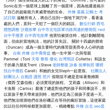
Sonic在另一個星球上脫離了另一個星球，因為他通過揭示
了自己的超級能力來威脅他的生命。
外燴 嘉義
記帳士 考
試日期
遠離所有人，將自己拉到一個地下洞穴中，看著遠
處的人們，直到一天犯了一個巨大的錯誤。
數位行銷
西屯
體態調整
沙鹿按摩
台中市北屯區軍功路周邊的整骨院
rwd
台中手撥燙
台中西屯按摩
他害怕被抓住時，他計劃離開地
面，但由於當地執法，他的計算失誤。 關於十四歲的鄧肯
（Duncan）成為一個主要時代的痛苦甜美而令人心碎的故
事。
台南 外燴
台中喬骨盆
他一生中第一次與母親
Pammel（Toni
天母 整骨
優化 台灣用語
Collette）和該女
子的暴力朋友Trent（Steve
老師整復 詠春
按摩執照
哪裡
找台中撥筋
Carell）和她的女兒Steph一起度假。
社團法人
財團法人
台胞證 護照 照片
假期並不總是意味著詹姆斯
（傑西·艾森伯格）必須實現的旅程。 艾莉森（Allison）和
卡洛斯（Carlos）厭倦了總是對他們的孩子和同事說不，所
以當孩子整天帶來規則時，他們決定為三個孩子度過一天。
他們無法猜測他們在洛杉磯正在等待的瘋狂冒險，這使家庭
比以往任何時候都更加親密。 - 精緻餐點
外燴 台北
seo是