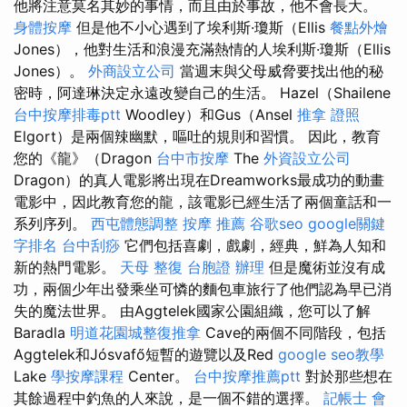
他將注意莫名其妙的事情，而且由於事故，他不會長大。
身體按摩
但是他不小心遇到了埃利斯·瓊斯（Ellis
餐點外燴
Jones），他對生活和浪漫充滿熱情的人埃利斯·瓊斯（Ellis
Jones）。
外商設立公司
當週末與父母威脅要找出他的秘
密時，阿達琳決定永遠改變自己的生活。 Hazel（Shailene
台中按摩排毒ptt
Woodley）和Gus（Ansel
推拿 證照
Elgort）是兩個辣幽默，嘔吐的規則和習慣。 因此，教育
您的《龍》（Dragon
台中市按摩
The
外資設立公司
Dragon）的真人電影將出現在Dreamworks最成功的動畫
電影中，因此教育您的龍，該電影已經生活了兩個童話和一
系列序列。
西屯體態調整
按摩 推薦
谷歌seo
google關鍵
字排名
台中刮痧
它們包括喜劇，戲劇，經典，鮮為人知和
新的熱門電影。
天母 整復
台胞證 辦理
但是魔術並沒有成
功，兩個少年出發乘坐可憐的麵包車旅行了他們認為早已消
失的魔法世界。 由Aggtelek國家公園組織，您可以了解
Baradla
明道花園城整復推拿
Cave的兩個不同階段，包括
Aggtelek和Jósvafő短暫的遊覽以及Red
google seo教學
Lake
學按摩課程
Center。
台中按摩推薦ptt
對於那些想在
其餘過程中釣魚的人來說，是一個不錯的選擇。
記帳士 會