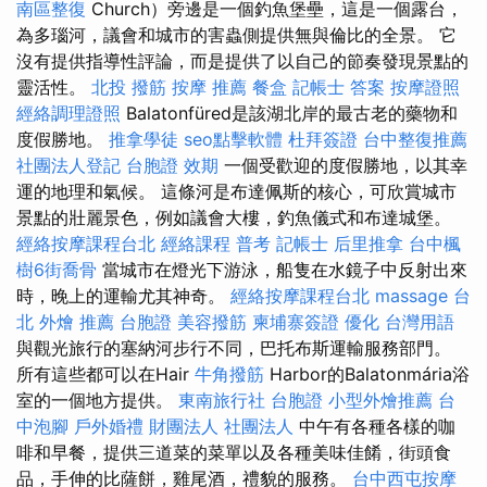
南區整復
Church）旁邊是一個釣魚堡壘，這是一個露台，
為多瑙河，議會和城市的害蟲側提供無與倫比的全景。 它
沒有提供指導性評論，而是提供了以自己的節奏發現景點的
靈活性。
北投 撥筋
按摩 推薦
餐盒
記帳士 答案
按摩證照
經絡調理證照
Balatonfüred是該湖北岸的最古老的藥物和
度假勝地。
推拿學徒
seo點擊軟體
杜拜簽證
台中整復推薦
社團法人登記
台胞證 效期
一個受歡迎的度假勝地，以其幸
運的地理和氣候。 這條河是布達佩斯的核心，可欣賞城市
景點的壯麗景色，例如議會大樓，釣魚儀式和布達城堡。
經絡按摩課程台北
經絡課程
普考 記帳士
后里推拿
台中楓
樹6街喬骨
當城市在燈光下游泳，船隻在水鏡子中反射出來
時，晚上的運輸尤其神奇。
經絡按摩課程台北
massage
台
北 外燴 推薦
台胞證
美容撥筋
柬埔寨簽證
優化 台灣用語
與觀光旅行的塞納河步行不同，巴托布斯運輸服務部門。
所有這些都可以在Hair
牛角撥筋
Harbor的Balatonmária浴
室的一個地方提供。
東南旅行社 台胞證
小型外燴推薦
台
中泡腳
戶外婚禮
財團法人 社團法人
中午有各種各樣的咖
啡和早餐，提供三道菜的菜單以及各種美味佳餚，街頭食
品，手伸的比薩餅，雞尾酒，禮貌的服務。
台中西屯按摩