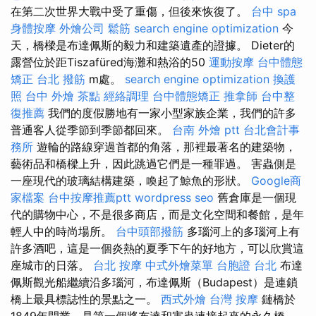
在第二次世界大戰中受了重傷，但後來恢復了。
台中 spa
身體按摩
外燴公司
鬆筋
search engine optimization
今
天，橋樑是布達佩斯的毅力和建築遺產的證據。 Dieter的
露營位於距Tiszafüred海灘和熱浴的50
運動按摩
台中體態
矯正
台北 撥筋
m處。
search engine optimization
換護
照
台中 外燴 茶點
經絡調理
台中體態矯正
推拿師
台中整
復推薦
我們的度假勝地有一家小型家族企業，我們的許多
普通客人從季節到季節都回來。
台南 外燴 ptt
台北會計事
務所
遊輪的路線穿過首都的角落，那裡最著名的建築物，
藝術品和橋樑上升，因此跳過它們是一種罪過。 害蟲側是
一座現代的玻璃結構建築，喚起了鯨魚的形狀。
Google商
家檔案
台中按摩推薦ptt
wordpress seo
舊倉庫是一個現
代的購物中心，不是很多商店，而是文化空間和餐館，是年
輕人中的時尚場所。
台中頭部撥筋
多瑙河上的多瑙河上有
許多酒吧，這是一個炎熱的夏季下午的好地方，可以欣賞這
座城市的日落。
台北 按摩
中式外燴菜單
台胞證 台北
布達
佩斯觀光船繼續沿多瑙河，布達佩斯（Budapest）是連鎖
橋上最具標誌性的景點之一。
西式外燴
台灣 按摩
鏈橋於
1849年開業，是第一個將布達和害蟲連接起來的永久橋