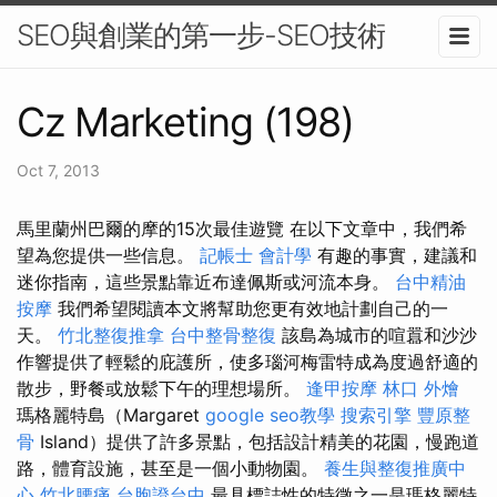
SEO與創業的第一步-SEO技術
Cz Marketing (198)
Oct 7, 2013
馬里蘭州巴爾的摩的15次最佳遊覽 在以下文章中，我們希
望為您提供一些信息。
記帳士 會計學
有趣的事實，建議和
迷你指南，這些景點靠近布達佩斯或河流本身。
台中精油
按摩
我們希望閱讀本文將幫助您更有效地計劃自己的一
天。
竹北整復推拿
台中整骨整復
該島為城市的喧囂和沙沙
作響提供了輕鬆的庇護所，使多瑙河梅雷特成為度過舒適的
散步，野餐或放鬆下午的理想場所。
逢甲按摩
林口 外燴
瑪格麗特島（Margaret
google seo教學
搜索引擎
豐原整
骨
Island）提供了許多景點，包括設計精美的花園，慢跑道
路，體育設施，甚至是一個小動物園。
養生與整復推廣中
心
竹北腰痛
台胞證台中
最具標誌性的特徵之一是瑪格麗特