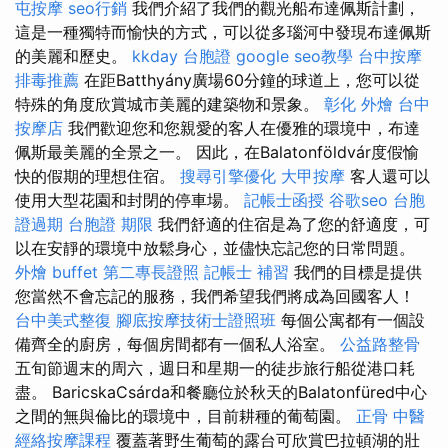
屯按摩
seo行銷
我們介紹了我們的觀光船布達佩斯計劃，
這是一種獨特而愉快的方式，可以從多瑙河中發現布達佩斯
的美麗和歷史。
kkday 台胞證
google seo教學
台中按摩
排毒推薦
在距Batthyány廣場60分鐘的球道上，您可以從
特殊的角度欣賞城市美麗的建築物和景象。
彰化 外燴
台中
按摩店
我們歡迎您和您親愛的客人在優雅的環境中，布達
佩斯最美麗的全景之一。 因此，在Balatonföldvár度假愉
快的假期的理想住宿。
搜尋引擎優化
大甲按摩
客人還可以
使用大型花園和封閉的停車場。
記帳士函授
谷歌seo
台胞
證過期
台胞證 期限
我們舒適的住宿是為了您的舒適度，可
以在安靜的環境中放鬆身心，並儘快忘記您的日常問題。
外燴 buffet
第二專長證照
記帳士 補習
我們的目標是提供
您當然不會忘記的服務，我們希望我們將成為回國客人！
台中美式整復
腳底按摩技術士證照班
每個公寓都有一個設
備齊全的廚房，每個房間都有一個私人浴室。
公益路整骨
五旬節週末的周六，週日和星期一的徒步旅行船從港口耗
盡。 BaricskaCsárda和餐廳位於秋天的Balatonfüred中心
之間的無與倫比的環境中，目前耕種的葡萄園。
正骨
中醫
經絡按摩課程
覆蓋著野生葡萄的露台可欣賞巴拉頓湖的壯