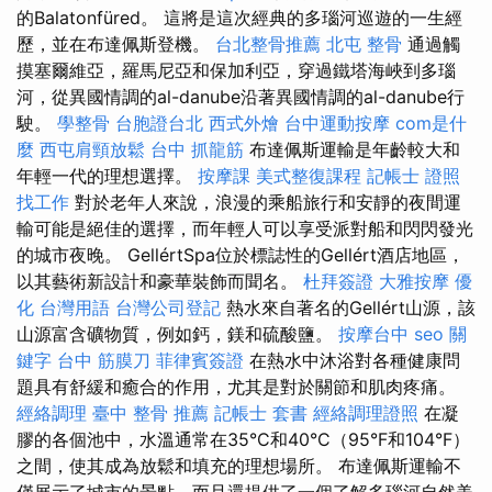
的Balatonfüred。 這將是這次經典的多瑙河巡遊的一生經
歷，並在布達佩斯登機。
台北整骨推薦
北屯 整骨
通過觸
摸塞爾維亞，羅馬尼亞和保加利亞，穿過鐵塔海峽到多瑙
河，從異國情調的al-danube沿著異國情調的al-danube行
駛。
學整骨
台胞證台北
西式外燴
台中運動按摩
com是什
麼
西屯肩頸放鬆
台中 抓龍筋
布達佩斯運輸是年齡較大和
年輕一代的理想選擇。
按摩課
美式整復課程
記帳士 證照
找工作
對於老年人來說，浪漫的乘船旅行和安靜的夜間運
輸可能是絕佳的選擇，而年輕人可以享受派對船和閃閃發光
的城市夜晚。 GellértSpa位於標誌性的Gellért酒店地區，
以其藝術新設計和豪華裝飾而聞名。
杜拜簽證
大雅按摩
優
化 台灣用語
台灣公司登記
熱水來自著名的Gellért山源，該
山源富含礦物質，例如鈣，鎂和硫酸鹽。
按摩台中
seo 關
鍵字
台中 筋膜刀
菲律賓簽證
在熱水中沐浴對各種健康問
題具有舒緩和癒合的作用，尤其是對於關節和肌肉疼痛。
經絡調理
臺中 整骨 推薦
記帳士 套書
經絡調理證照
在凝
膠的各個池中，水溫通常在35°C和40°C（95°F和104°F）
之間，使其成為放鬆和填充的理想場所。 布達佩斯運輸不
僅展示了城市的景點，而且還提供了一個了解多瑙河自然美