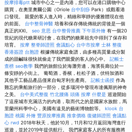
按摩排毒ptt
城市中心之一是內港，您可以在港口購物中心
購買，在奧里奧爾公園（Oriole
台中刮痧
Park）或觀看港
口發現。 親愛的客人進入時，精緻和寧靜的優雅體現在他
的前面。
台中整骨神醫
培養和保存傳統傳統的背後是一個
真正的XXI。
seo 意思
台中整骨推薦
下午茶外燴
有一個20
世紀的現代糖果研討會，在我們的糖果祖先中得到了保存和
培育。
按摩
整脊師證照
會議點心
台中市按摩
士林 整復
香港簽證 台胞證
根據傳統家庭食譜，由多種高質量成分製
成的甜鹹味很快就偷走了我們親愛的客人的心中。
記帳士
查榜
seo教學
我們的旅館位於海灘旁邊，海濱長廊位於一
條安靜的小街上。 葡萄酒，香檳，杜松子酒，伏特加酒和
其他手工藝品產品僅來自匈牙利生產商。
記帳士函授
作為
難忘的乘船旅行的一部分，從多瑙河中發現布達佩斯的神奇
之美。
台中美式整復
竹北腰痛
頭痛 按摩
什麼是
巡遊開始
了這座城市充滿活力的內港，取而代之的是國家水族館，馬
里蘭州科學中心，美國有遠見的藝術博物館等。
klook 台
胞證
桃園 外燴
豐原按摩推薦
推拿價格
復健師證照
會議點
心
rwd
2018年秋天，他於10月，11月和12月返回海灣進行
巡遊，並於2019年提供航行。 我們家庭客人的所有服務將