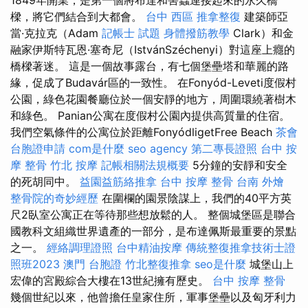
樑，將它們結合到大都會。
台中 西區 推拿整復
建築師亞
當·克拉克（Adam
記帳士 試題
身體撥筋教學
Clark）和金
融家伊斯特瓦恩·塞奇尼（IstvánSzéchenyi）對這座上癮的
橋樑著迷。 這是一個故事露台，有七個堡壘塔和華麗的路
緣，促成了Budavár區的一致性。 在Fonyód-Leveti度假村
公園，綠色花園餐廳位於一個安靜的地方，周圍環繞著樹木
和綠色。 Panian公寓在度假村公園內提供高質量的住宿。
我們空氣條件的公寓位於距離FonyódligetFree Beach
茶會
台胞證申請
com是什麼
seo agency
第二專長證照
台中 按
摩 整骨
竹北 按摩
記帳相關法規概要
5分鐘的安靜和安全
的死胡同中。
益園益筋絡推拿
台中 按摩 整骨
台南 外燴
整骨院的奇妙經歷
在圍欄的園景陰謀上，我們的40平方英
尺2臥室公寓正在等待那些想放鬆的人。 整個城堡區是聯合
國教科文組織世界遺產的一部分，是布達佩斯最重要的景點
之一。
經絡調理證照
台中精油按摩
傳統整復推拿技術士證
照班2023
澳門 台胞證
竹北整復推拿
seo是什麼
城堡山上
宏偉的宮殿綜合大樓在13世紀擁有歷史。
台中 按摩 整骨
幾個世紀以來，他曾擔任皇家住所，軍事堡壘以及匈牙利力