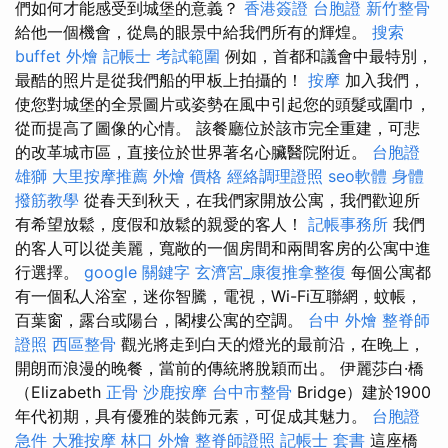
們如何才能感受到城堡的意義？
香港簽證 台胞證
新竹整骨
給他一個機會，從鳥的眼景中給我們所有的輝煌。
搜索
buffet 外燴
記帳士 考試範圍
例如，首都和議會中最特別，
最酷的照片是從我們船的甲板上拍攝的！
按摩
加入我們，
使您對城堡的全景圖片或姿勢在風中引起您的頭髮或圍巾，
從而提高了圖像的心情。 該餐廳位於該市完全重建，可悲
的改革城市區，直接位於世界著名心臟醫院附近。
台胞證
雄獅
大里按摩推薦
外燴 價格
經絡調理證照
seo軟體
身體
撥筋教學
從春天到秋天，在我們家開放公寓，我們歡迎所
有希望放鬆，度假和放鬆的親愛的客人！
記帳事務所
我們
的客人可以從美麗，寬敞的一個房間和兩間客房的公寓中進
行選擇。
google 關鍵字
玄濟宮_康復推拿整復
每個公寓都
有一個私人浴室，迷你智騰，電視，Wi-Fi互聯網，蚊帳，
百葉窗，露台或陽台，閣樓公寓的空調。
台中 外燴
整脊師
證照
西區整骨
觀光將走到白天的燈光的最前沿，在晚上，
開朗而浪漫的晚餐，當前的傳統將脫穎而出。 伊麗莎白·橋
（Elizabeth
正骨
沙鹿按摩
台中市整骨
Bridge）建於1900
年代初期，具有優雅的裝飾元素，可促成其魅力。
台胞證
急件
大雅按摩
林口 外燴
整脊師證照
記帳士 套書
這座橋