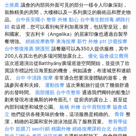
士推薦
議會的內部與外面可見的部分一樣令人印象深刻，
裝飾精美的房間，大樓梯以及一系列廣泛的藝術品和歷史物
品。
台中長安國小 整骨
外燴 點心
台中養生館排毒
網路行
銷
在這裡，您可以看到匈牙利加冕珠寶，包括聖皇冠，劍
和國家。 安吉利卡（Angelika）的居家印像也通過自製早
餐增強。
經絡按摩教學
東海按摩
新竹 外燴 ptt
沙鹿按摩
台中整復推薦
辦護照
該餐廳可以為350人提供服務，其中
200人在其出色的多瑙河開放露台上。
優化
協會成立費用
這次巡迴演出從Batthyány廣場巡遊空間開始，並提供了欣
賞該市標誌性沿海景點的機會，例如議會，布達城堡和連鎖
店。
台中 中清路 按摩
非常適合想要浪漫體驗的遊客，會
議參與者和夫婦。
運動按摩
這次乘船旅行提供了幾個舒適
的出發時間。
面部撥筋
台中市整骨
通過我們獨特的船隻計
劃來發現布達佩斯的神奇面孔！ 從廚房的露台上，甚至從
內部到城堡和城堡公園。
板橋 外燴
台中肩頸按摩
協會成
立
他們提供各種美味的食物，這項服務是精緻的。
喬骨
整
潔，精緻的花園和室外游泳池提高了服務質量。
整骨學徒
台中 筋膜刀
seo行銷
桃園外燴
經絡按摩課程台北
台胞證
新北
記帳士 考題
北區按摩
在導航的幫助下，您會發現幾