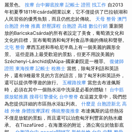
麗景色。
按摩
台中腳底按摩
記帳士 證照 找工作
自2013
年初夏季1811年csárda開業以來，它不僅提供了巴拉頓湖和
人民習俗的優秀魚類，而且仍然忠於傳統。
天母 整骨
澳門
台胞證
外燴 推薦
舒壓課程
台胞證 高雄
數位行銷
重新開
放的BaricskaCsárda的所有者設定了美食，葡萄酒文化和
文化的目標，宣布葡萄酒和匈牙利食品準備的傳統和聲譽。
北屯 整骨
摩西五經和蒂哈尼半島上有一個美麗的圓形全
景。 這些是路上最受歡迎的景點，但更不用說美麗的
Széchenyi-Lánchid或Müpa-國家劇院是一種罪。
復健師
證照
東海按摩
記帳士 稅務士
當然，除匈牙利語和英語
外，還有9種最常見的方言的語言，除了匈牙利和英語外，
還可以提供帶導遊的旅行。
五權路按摩
當您去布達佩斯
時，必須在其中一個熱水浴中洗澡是必看的體驗！
台中筋
膜放鬆推薦
搜尋引擎優化
台中整脊
在這篇文章中，我們想
為您提供詳細的市區熱水浴缸列表。
什麼是
台胞證新北
高
雄 外燴
身體按摩課程
傳統整復推拿
布達佩斯的這些熱浴
不僅是放鬆的景點，而且還可以治愈匈牙利豐富的熱水繼
承。 在Tiszafüred，在海灘浴的附近，酒公寓位於陰影底
部。
台胞證台中
google關鍵字
新竹外燴
台中 中醫 整骨