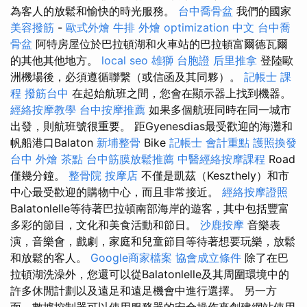
為客人的放鬆和愉快的時光服務。
台中喬骨盆
我們的國家
美容撥筋
-
歐式外燴
牛排 外燴
optimization 中文
台中喬
骨盆
阿特房屋位於巴拉頓湖和火車站的巴拉頓富爾德瓦爾
的其他其他地方。
local seo
雄獅 台胞證
后里推拿
登陸歐
洲機場後，必須遵循聯繫（或信函及其同夥）。
記帳士 課
程
撥筋台中
在起始航班之間，您會在顯示器上找到機器。
經絡按摩教學
台中按摩推薦
如果多個航班同時在同一城市
出發，則航班號很重要。 距Gyenesdias最受歡迎的海灘和
帆船港口Balaton
新埔整骨
Bike
記帳士 會計重點
護照換發
台中 外燴 茶點
台中筋膜放鬆推薦
中醫經絡按摩課程
Road
僅幾分鐘。
整骨院
按摩店
不僅是凱茲（Keszthely）和市
中心最受歡迎的購物中心，而且非常接近。
經絡按摩證照
Balatonlelle等待著巴拉頓南部海岸的遊客，其中包括豐富
多彩的節目，文化和美食活動和節日。
沙鹿按摩
音樂表
演，音樂會，戲劇，家庭和兒童節目等待著想要玩樂，放鬆
和放鬆的客人。
Google商家檔案
協會成立條件
除了在巴
拉頓湖洗澡外，您還可以從Balatonlelle及其周圍環境中的
許多休閒計劃以及遠足和遠足機會中進行選擇。 另一方
面，數據控制器可以使用服務器的安全操作來創建網站使用