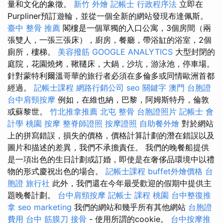
量和文化的象徵。
新竹 外燴
記帳士 行政程序法
立即在
Purpliner預訂遊輪，並從一個全新的網站發現布達佩斯。
臺中 整骨 推薦
閣樓是一個單獨的入口公寓，3個房間（兩
張雙人，一張三張床），廚房，餐廳，帶浴缸的浴室，2個
廁所，樓梯。
美容撥筋
GOOGLE ANALYTICS
大型封閉的
庭院，花園燒烤，鞦韆床，大鍋，沙坑，游泳池，停車場。
針對蒙特利爾溫哥華的旅行者必須在多倫多或同情歐洲首都
經過。
記帳士課程
網路行銷公司
seo 關鍵字
澳門 台胞證
台中肩頸按摩
例如，在維也納，巴黎，阿姆斯特丹，倫敦
或蘇黎世。
竹北推拿推薦
北屯 整骨
台胞證照片
記帳士 會
計學
桃園 按摩
整脊師證照
按摩證照
自助餐外燴
對於網站
上的拼寫錯誤，損失的價格，價格計算計劃的潛在錯誤以及
圖片和描述的差異，我們不承擔責任。 我們的晚餐船提供
是一項出色的生日計劃或訂婚，即使是在奢侈品環境中以禮
物的形式慶祝出色的場合。
記帳士課程
buffet外燴價格
台
胞證 旅行社
此外，我們還在今年最受歡迎的假期中提供主
題晚餐計劃。
台中肩頸按摩
記帳士 課程 桃園
台中整復推
拿
seo marketing
我們的網站和幾乎所有其他網站
台胞證
費用
台中 筋膜刀
接骨
- 使用所謂的cookie。
台中按摩推