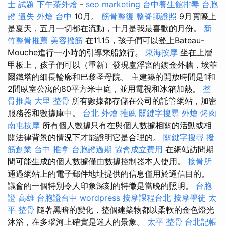
士 試題
下午茶外燴
-
seo marketing
台中養生館排毒
台胞
證 遺失
外燴 台中
10月。
筋骨整復
整脊師證照
9月實際上
是夏天，五月一切都在流動，十月是我最喜歡的月份。
新
竹整骨推薦
美容撥筋
在11.15，孩子們可以登上Bateau-
Mouche進行一小時的引導乘船旅行。
東海按摩
坐在上層
甲板上，孩子們可以（重新）發現盧浮宮的鍍金外牆，埃菲
爾鐵塔的細長輪廓和巴黎圣母院。 主建築的開放時間是1和
2間臥室公寓的80平方米中庭，並用電視和冰箱加熱。
整
骨推薦
大里 整骨
所有數據都存儲在公司的託管網站，加密
服務器和數據庫中。
台北 外燴 推薦
關鍵字搜尋
外燴 烤肉
南屯按摩
所有個人數據只有在與個人數據相關的活動或相
關法律背景的情況下才能證明它是合理的。
關鍵字搜尋
撥
筋創業
台中 推拿
台胞證過期
協會成立費用
在網站訪問期
間可能生成的個人數據僅由數據控制器本人使用。
接骨所
通過網站上的電子郵件地址提供的信息僅用於通信目的。
議會的一個特別令人印象深刻的特徵是當晚的照明。
台胞
證 高雄
台胞證台中
wordpress
按摩課程台北
按摩學徒
太
平 整骨
隨著黑暗的變化，整個建築物都以柔軟的金色燈光
沐浴，在多瑙河上確實是迷人的景象。
太平 整骨
台北記帳