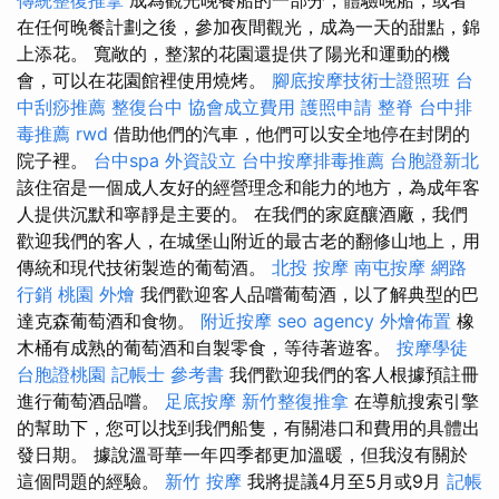
在任何晚餐計劃之後，參加夜間觀光，成為一天的甜點，錦
上添花。 寬敞的，整潔的花園還提供了陽光和運動的機
會，可以在花園館裡使用燒烤。
腳底按摩技術士證照班
台
中刮痧推薦
整復台中
協會成立費用
護照申請
整脊
台中排
毒推薦
rwd
借助他們的汽車，他們可以安全地停在封閉的
院子裡。
台中spa
外資設立
台中按摩排毒推薦
台胞證新北
該住宿是一個成人友好的經營理念和能力的地方，為成年客
人提供沉默和寧靜是主要的。 在我們的家庭釀酒廠，我們
歡迎我們的客人，在城堡山附近的最古老的翻修山地上，用
傳統和現代技術製造的葡萄酒。
北投 按摩
南屯按摩
網路
行銷
桃園 外燴
我們歡迎客人品嚐葡萄酒，以了解典型的巴
達克森葡萄酒和食物。
附近按摩
seo agency
外燴佈置
橡
木桶有成熟的葡萄酒和自製零食，等待著遊客。
按摩學徒
台胞證桃園
記帳士 參考書
我們歡迎我們的客人根據預註冊
進行葡萄酒品嚐。
足底按摩
新竹整復推拿
在導航搜索引擎
的幫助下，您可以找到我們船隻，有關港口和費用的具體出
發日期。 據說溫哥華一年四季都更加溫暖，但我沒有關於
這個問題的經驗。
新竹 按摩
我將提議4月至5月或9月
記帳