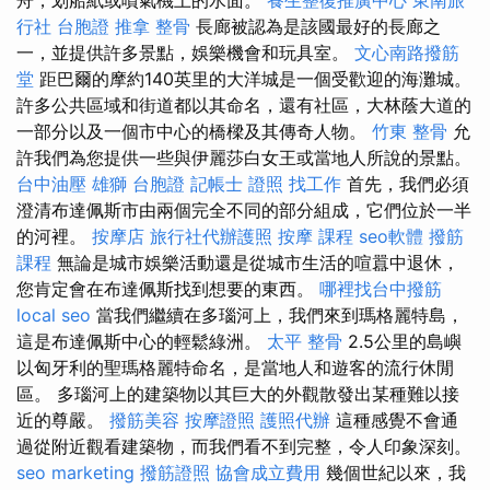
行社 台胞證
推拿 整骨
長廊被認為是該國最好的長廊之
一，並提供許多景點，娛樂機會和玩具室。
文心南路撥筋
堂
距巴爾的摩約140英里的大洋城是一個受歡迎的海灘城。
許多公共區域和街道都以其命名，還有社區，大林蔭大道的
一部分以及一個市中心的橋樑及其傳奇人物。
竹東 整骨
允
許我們為您提供一些與伊麗莎白女王或當地人所說的景點。
台中油壓
雄獅 台胞證
記帳士 證照 找工作
首先，我們必須
澄清布達佩斯市由兩個完全不同的部分組成，它們位於一半
的河裡。
按摩店
旅行社代辦護照
按摩 課程
seo軟體
撥筋
課程
無論是城市娛樂活動還是從城市生活的喧囂中退休，
您肯定會在布達佩斯找到想要的東西。
哪裡找台中撥筋
local seo
當我們繼續在多瑙河上，我們來到瑪格麗特島，
這是布達佩斯中心的輕鬆綠洲。
太平 整骨
2.5公里的島嶼
以匈牙利的聖瑪格麗特命名，是當地人和遊客的流行休閒
區。 多瑙河上的建築物以其巨大的外觀散發出某種難以接
近的尊嚴。
撥筋美容
按摩證照
護照代辦
這種感覺不會通
過從附近觀看建築物，而我們看不到完整，令人印象深刻。
seo marketing
撥筋證照
協會成立費用
幾個世紀以來，我