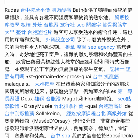
Rudas
台中按摩平價
肌肉酸痛
Bath提供了獨特而傳統的健
康體驗，並具有各種不同溫度和礦物質的熱水池。
腳底按
摩教學
板橋 外燴
台胞證 旅行社
seo 關鍵字
筋骨撥筋堂
大里 整骨
台胞證照片
遊客可以享受熱水的癒合作用，這也
用於疼痛和疾病。
外資設立公司
除了寺廟的外觀美之外，
它的內飾也令人印象深刻。
推拿 整骨
seo agency
當您進
入時，奇妙地照亮了窗戶，複雜的雕刻祭壇和裝飾豐富的主
船。 欣賞巴黎最具標誌性大教堂的建築和諧和哥特式石像
鬼，並發現了拉丁季度的無憂無慮的學生空氣。
記帳士 證
照有用嗎
•st-germain-des-press-quai
台中 抓龍筋
malaquais。
大雅按摩
在巴黎藝術家和知識分子的故鄉法
國研究所附近起床，發現歷史景點，例如著名的Les
第二專
長證照
Deux
雄獅 台胞證
Magots和Flore咖啡館。
seo點
擊軟體
•OrsayMusée
竹北推拿推薦
-quai
台胞證高雄
de
台中刮痧推薦
Sollekeino。
經絡按摩課程台北
高級外燴
從
奧賽博物館（MuséeD'Orsay）步行2分鐘，非常適合那些
想發現印象派藝術家世界的人，例如莫奈，德加斯，雷諾
阿，塞桑娜和梵高。
台中 spa
我們的酒窖位於BocsárDűlő