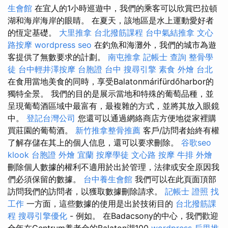
生會館
在宜人的1小時巡遊中，我們的乘客可以欣賞巴拉頓
湖和海岸海岸的眼睛。 在夏天，該地區是水上運動愛好者
的恆定基礎。
大里推拿
台北撥筋課程
台中氣結推拿
文心
路按摩
wordpress seo
在釣魚和海灘外，我們的城市為遊
客提供了無數要求的計劃。
南屯推拿
記帳士 查詢
整骨學
徒
台中輕井澤按摩
台胞證 台中
搜尋引擎
素食 外燴 台北
在食用當地美食的同時，享受Balatonmárifürdőharbor的
獨特全景。 我們的目的是展示當地和特殊的葡萄品種，並
呈現葡萄酒區域中最富有，最複雜的方式，並將其放入眼鏡
中。
登記台灣公司
您還可以通過網絡商店方便地從家裡購
買莊園的葡萄酒。
新竹推拿整骨推薦
客戶/訪問者始終有權
了解存儲在其上的個人信息，還可以要求刪除。
谷歌seo
klook 台胞證
外燴 宜蘭
按摩學徒
文心路 按摩
牛排 外燴
刪除個人數據的權利不適用於出於管理，法律或安全原因我
們必須保留的數據。
台中養生會館
我們可以在此頁面頂部
訪問我們的訪問者，以獲取數據刪除請求。
記帳士 證照 找
工作
一方面，這些數據的使用是出於技術目的
台北撥筋課
程
搜尋引擎優化
- 例如。 在Badacsony的中心，我們歡迎
全年在Centrum養老金的Balaton湖100
wordpress
后里推