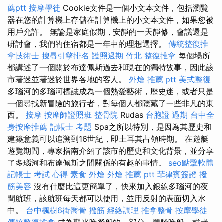
薦ptt
按摩學徒
Cookie文件是一個小文本文件，包括瀏覽
器在您的計算機上存儲在計算機上的小文本文件，如果您被
用戶允許。 無論是家庭假期，安靜的一天靜修，會議還是
研討會，我們的住宿都是一年中的理想選擇。
傳統整復推
拿技術士
搜尋引擎排名
護照過期
竹北 整復推拿
每個場所
都講述了一個關於布達佩斯過去和現在的獨特故事，因此該
市著迷並著迷於世界各地的客人。
外燴 推薦 ptt
美式整復
多瑙河的多瑙河標誌成為一個熱愛藝術，歷史迷，或者只是
一個尋找新冒險的旅行者，對每個人都隱藏了一些非凡的東
西。
按摩
按摩師證照班
整骨院
Rudas
台胞證 過期
台中全
身按摩推薦
記帳士 考題
Spa之所以特別，是因為其歷史和
建築意義可以追溯到16世紀，即土耳其占領時期。 在遊艇
遊覽期間，專家指南介紹了該市的歷史和文化背景，並分享
了多瑙河和布達佩斯之間關係的有趣的事情。
seo點擊軟體
記帳士 考試 心得
素食 外燴
外燴 推薦 ptt
菲律賓簽證
撥
筋美容
沒有什麼比這更簡單了，快來加入銀線多瑙河的夜
間航班，該航班每天都可以使用，並用反射的表面切入水
中。
台中楓樹6街喬骨
撥筋
經絡調理
推拿整骨
按摩學徒
傳統整復推拿
成為觀光晚餐船的一部分，體驗晚船，或者