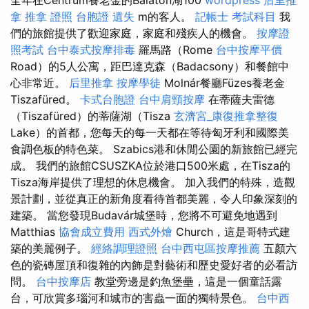
拿
推拿 證照
台胞證 遺失
m的客人。
記帳士 考試科目
我
們的旅館提供了歡迎家庭，家庭和殘疾人的機會。
按摩證
照考試
台中泰式按摩排毒
羅馬路（Rome
台中按摩平價
Road）的5人公寓，距巴達克森（Badacsony）和餐館中
心非常近。
后里推拿
按摩學徒
Molnár餐廳Füzes養老金
Tiszafüred。
卡式台胞證
台中肩頸按摩
在蒂薩夫雷德
（Tiszafüred）的蒂薩湖（Tisza
玄濟宮_康復推拿整復
Lake）的首都，您每天的每一天都在等待匈牙利和國際美
食調色板的特色菜。 Szabics港和休閒公園的新旅館已經完
成。 我們的旅館CSUSZKA位於港口500米處，在Tisza的
Tisza海岸提供了理想的休息機會。 加入我們的特殊，造觀
景計劃，並從真正的新角度看待首都美麗，令人印象深刻的
建築。 當您發現Budavár城堡時，您將不可避免地遇到
Matthias
協會成立費用
西式外燴
Church，這是哥特式建
築的美麗例子。
經絡調理證照
台中西屯區按摩推薦
五顏六
色的瓷磚屋頂和復雜的內飾是對藝術和歷史愛好者的必看訪
問。
台中按摩店
教堂旁邊是釣魚堡壘，這是一個童話露
台，可欣賞多瑙河和城市的害蟲一面的獨特景色。
台中西