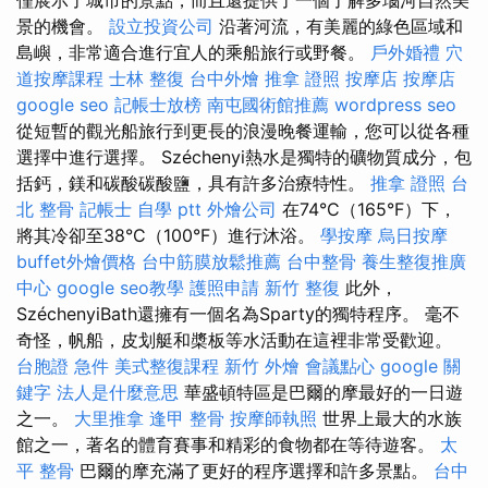
景的機會。
設立投資公司
沿著河流，有美麗的綠色區域和
島嶼，非常適合進行宜人的乘船旅行或野餐。
戶外婚禮
穴
道按摩課程
士林 整復
台中外燴
推拿 證照
按摩店
按摩店
google seo
記帳士放榜
南屯國術館推薦
wordpress seo
從短暫的觀光船旅行到更長的浪漫晚餐運輸，您可以從各種
選擇中進行選擇。 Széchenyi熱水是獨特的礦物質成分，包
括鈣，鎂和碳酸碳酸鹽，具有許多治療特性。
推拿 證照
台
北 整骨
記帳士 自學 ptt
外燴公司
在74°C（165°F）下，
將其冷卻至38°C（100°F）進行沐浴。
學按摩
烏日按摩
buffet外燴價格
台中筋膜放鬆推薦
台中整骨
養生整復推廣
中心
google seo教學
護照申請
新竹 整復
此外，
SzéchenyiBath還擁有一個名為Sparty的獨特程序。 毫不
奇怪，帆船，皮划艇和槳板等水活動在這裡非常受歡迎。
台胞證 急件
美式整復課程
新竹 外燴
會議點心
google 關
鍵字
法人是什麼意思
華盛頓特區是巴爾的摩最好的一日遊
之一。
大里推拿
逢甲 整骨
按摩師執照
世界上最大的水族
館之一，著名的體育賽事和精彩的食物都在等待遊客。
太
平 整骨
巴爾的摩充滿了更好的程序選擇和許多景點。
台中