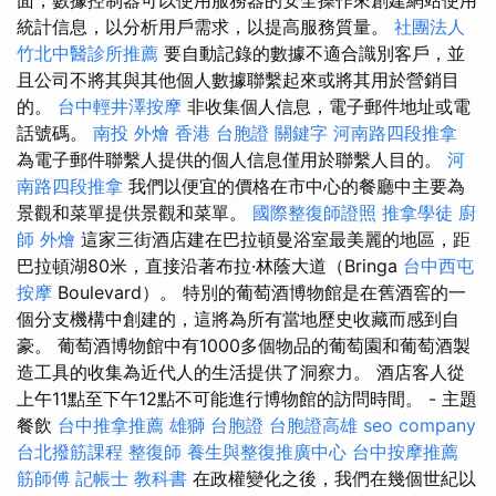
統計信息，以分析用戶需求，以提高服務質量。
社團法人
竹北中醫診所推薦
要自動記錄的數據不適合識別客戶，並
且公司不將其與其他個人數據聯繫起來或將其用於營銷目
的。
台中輕井澤按摩
非收集個人信息，電子郵件地址或電
話號碼。
南投 外燴
香港 台胞證
關鍵字
河南路四段推拿
為電子郵件聯繫人提供的個人信息僅用於聯繫人目的。
河
南路四段推拿
我們以便宜的價格在市中心的餐廳中主要為
景觀和菜單提供景觀和菜單。
國際整復師證照
推拿學徒
廚
師 外燴
這家三街酒店建在巴拉頓曼浴室最美麗的地區，距
巴拉頓湖80米，直接沿著布拉·林蔭大道（Bringa
台中西屯
按摩
Boulevard）。 特別的葡萄酒博物館是在舊酒窖的一
個分支機構中創建的，這將為所有當地歷史收藏而感到自
豪。 葡萄酒博物館中有1000多個物品的葡萄園和葡萄酒製
造工具的收集為近代人的生活提供了洞察力。 酒店客人從
上午11點至下午12點不可能進行博物館的訪問時間。 - 主題
餐飲
台中推拿推薦
雄獅 台胞證
台胞證高雄
seo company
台北撥筋課程
整復師
養生與整復推廣中心
台中按摩推薦
筋師傅
記帳士 教科書
在政權變化之後，我們在幾個世紀以