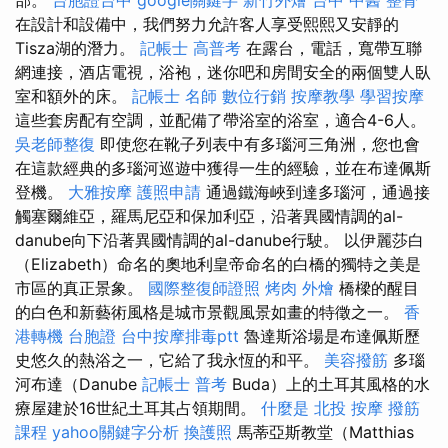
在設計和設備中，我們努力允許客人享受熙熙又安靜的
Tisza湖的潛力。
記帳士 高普考
在露台，電話，寬帶互聯
網連接，酒店電視，浴袍，迷你吧和房間安全的兩個雙人臥
室和額外的床。
記帳士 名師
數位行銷
按摩教學
學習按摩
這些套房配有空調，並配備了帶浴室的浴室，適合4-6人。
吳老師整復
即使您在靴子列表中有多瑙河三角洲，您也會
在這款經典的多瑙河巡遊中獲得一生的經驗，並在布達佩斯
登機。
大雅按摩
護照申請
通過鐵海峽到達多瑙河，通過接
觸塞爾維亞，羅馬尼亞和保加利亞，沿著異國情調的al-
danube向下沿著異國情調的al-danube行駛。 以伊麗莎白
（Elizabeth）命名的奧地利皇帝命名的白橋的獨特之美是
市區的真正景象。
國際整復師證照
烤肉 外燴
橋樑的醒目
的白色和新藝術風格是城市景觀風景如畫的特徵之一。
香
港轉機 台胞證
台中按摩排毒ptt
魯達斯浴場是布達佩斯歷
史悠久的熱浴之一，它給了我永恆的和平。
美容撥筋
多瑙
河布達（Danube
記帳士 普考
Buda）上的土耳其風格的水
療屋建於16世紀土耳其占領期間。
什麼是
北投 按摩
撥筋
課程
yahoo關鍵字分析
換護照
馬蒂亞斯教堂（Matthias