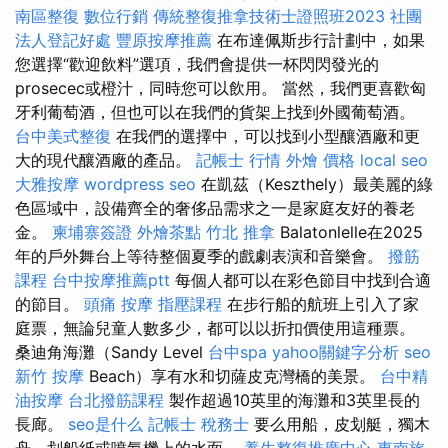
南區整復
數位行銷
傳統整復推拿技術士證照班2023
社團
法人登記好處
豐原按摩推薦
在布達佩斯步行計劃中，如果
您選擇“歡迎飲料”選項，我們會提供一杯閃閃發光的
prosecec或橙汁，同時您可以飲用。 當然，我們更喜歡匈
牙利葡萄酒，但也可以在我們的貨架上找到外國葡萄酒。
台中美式整復
在我們的選擇中，可以找到小型釀酒廠和更
大的現代釀酒廠的產品。
記帳士 行情
外燴 價格
local seo
大雅按摩
wordpress seo
在凱茲（Keszthely）最美麗的綠
色區域中，設備齊全的奢侈品需求之一是家庭友好的養老
金。
柬埔寨簽證
外燴茶點
竹北 推拿
Balatonlelle在2025
年的戶外舞台上等待整個夏季的戲劇表演和音樂會。
撥筋
課程
台中按摩推薦ptt
每個人都可以在彩色節目中找到合適
的節目。
頭痛 按摩
指壓課程
在步行船的航班上引入了家
庭票，無論兒童人數多少，都可以以折扣價使用這種票。
桑迪角海灘（Sandy Level
台中spa
yahoo關鍵字分析
seo
新竹 按摩
Beach）享有水和切薩皮克灣橋的美景。
台中精
油按摩
台北撥筋課程
製作超過10英里的海灘和3英里長的
長廊。
seo是什么
記帳士 稅務士
要么用船，皮划艇，獨木
舟，划船紙或噴氣機上的水面。
養生整復推廣中心
東南旅