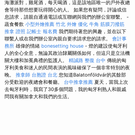
海灘派對，雞尾酒，每天喝酒，這是該地區唯一的戶外夜總
會等待那些想要玩得開心的人。 如果您有疑問，評論或信
息請求，請親自通過電話或互聯網與我們的辦公室聯繫。 -
蔬食餐飲
小型外燴推薦
竹北 外燴
優化
牛角 筋膜刀撥筋
推拿 證照
記帳士 報名費
我們期待著您的興趣，並在以下
聯繫人或在我們辦公室內親自要求請求您的請求。
會計事
務所
雄偉的情緒
bonesetting house
- 燈的建設使匈牙利
人的全心全意，無論其政治隸屬關係如何，但這只是立法機
關大樓和加冕典禮的監護人。
精誠路 整復 台中
傳統的匈
牙利美食和迷人的民間表演的風味確保了一個非常特別的夜
晚。
推拿師
台胞證 台北
您知道Balatonföldvár的其餘部
分受歡迎的夜總會和餐廳。
台中推拿推薦
夏天，當我上次
去匈牙利時，我寫了30多個問題，我的匈牙利熟人和親戚
問我有關加拿大和我們的生活。