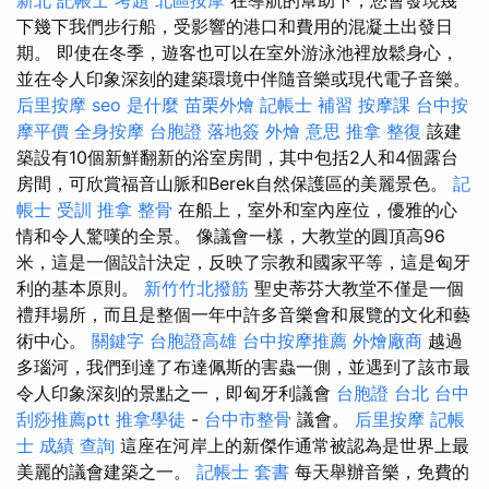
下幾下我們步行船，受影響的港口和費用的混凝土出發日
期。 即使在冬季，遊客也可以在室外游泳池裡放鬆身心，
並在令人印象深刻的建築環境中伴隨音樂或現代電子音樂。
后里按摩
seo 是什麼
苗栗外燴
記帳士 補習
按摩課
台中按
摩平價
全身按摩
台胞證 落地簽
外燴 意思
推拿 整復
該建
築設有10個新鮮翻新的浴室房間，其中包括2人和4個露台
房間，可欣賞福音山脈和Berek自然保護區的美麗景色。
記
帳士 受訓
推拿 整骨
在船上，室外和室內座位，優雅的心
情和令人驚嘆的全景。 像議會一樣，大教堂的圓頂高96
米，這是一個設計決定，反映了宗教和國家平等，這是匈牙
利的基本原則。
新竹竹北撥筋
聖史蒂芬大教堂不僅是一個
禮拜場所，而且是整個一年中許多音樂會和展覽的文化和藝
術中心。
關鍵字
台胞證高雄
台中按摩推薦
外燴廠商
越過
多瑙河，我們到達了布達佩斯的害蟲一側，並遇到了該市最
令人印象深刻的景點之一，即匈牙利議會
台胞證 台北
台中
刮痧推薦ptt
推拿學徒
-
台中市整骨
議會。
后里按摩
記帳
士 成績 查詢
這座在河岸上的新傑作通常被認為是世界上最
美麗的議會建築之一。
記帳士 套書
每天舉辦音樂，免費的