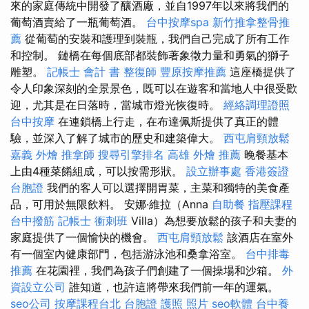
來的家庭傳統中開發了釀酒廠，並自1997年以來將我們的
葡萄酒賣給了一瓶葡萄酒。
台中按摩spa
新竹推拿整骨推
薦
從葡萄的安裝和護理到裝瓶，我們自己完成了所有工作
和控制。 鏈橋在每個底部都裝飾著象徵力量和勇氣的獅子
雕塑。
記帳士 會計 書
整復師
豐原按摩推薦
這座橋提供了
令人印象深刻的全景景色，既可以在遊客和當地人中很受歡
迎，尤其是在日落時，當城市燈光恢復時。
經絡調理證照
台中按摩
在連鎖橋上行走，在布達佩斯提供了真正的體
驗，並深入了解了城市的歷史和建築偉大。
西屯肩頸放鬆
嘉義 外燴
推拿師
搜尋引擎排名
高雄 外燴 推薦
晚餐基本
上由4種菜餚組成，可以按需形狀。
設立辦事處
香港簽證
台胞證
我們的客人可以選擇開胃菜，主菜和獨特的美食產
品，可用於無限飲料。 安娜·維拉（Anna
自助餐
指壓課程
台中撥筋
記帳士 衝刺班
Villa）為想要放鬆的孩子和夫妻的
家庭提供了一個愉快的機會。
西屯肩頸放鬆
該酒店在室外
有一個室內健康部門，包括游泳池和桑拿浴室。
台中排毒
推薦
在花園裡，我們為孩子們創建了一個操場和沙箱。
外
資設立公司
誰知道，也許這將帶來我們前一年的運氣。
seo公司
按摩課程台北
台胞證 護照 照片
seo軟體
台中養