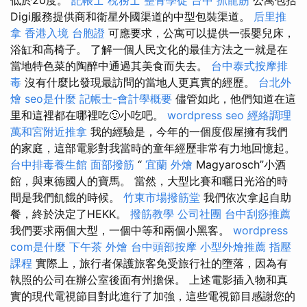
Digi服務提供商和衛星外國渠道的中型包裝渠道。
后里推
拿
香港入境 台胞證
可應要求，公寓可以提供一張嬰兒床，
浴缸和高椅子。 了解一個人民文化的最佳方法之一就是在
當地特色菜的陶醉中通過其美食而失去。
台中泰式按摩排
毒
沒有什麼比發現最訪問的當地人更真實的經歷。
台北外
燴
seo是什麼
記帳士-會計學概要
儘管如此，他們知道在這
里和這裡都在哪裡吃🙂小吃吧。
wordpress seo
經絡調理
萬和宮附近推拿
我的經驗是，今年的一個度假屋擁有我們
的家庭，這部電影對我當時的童年經歷非常有力地回憶起。
台中排毒養生館
面部撥筋
“
宜蘭 外燴
Magyarosch”小酒
館，與東德國人的寶馬。 當然，大型比賽和曬日光浴的時
間是我們飢餓的時候。
竹東市場撥筋堂
我們依次拿起自助
餐，終於決定了HEKK。
撥筋教學
公司社團
台中刮痧推薦
我們要求兩個大型，一個中等和兩個小黑客。
wordpress
com是什麼
下午茶 外燴
台中頭部按摩
小型外燴推薦
指壓
課程
實際上，旅行者保護旅客免受旅行社的墮落，因為有
執照的公司在辦公室後面有州擔保。 上述電影插入物和真
實的現代電視節目對此進行了加強，這些電視節目感謝您的