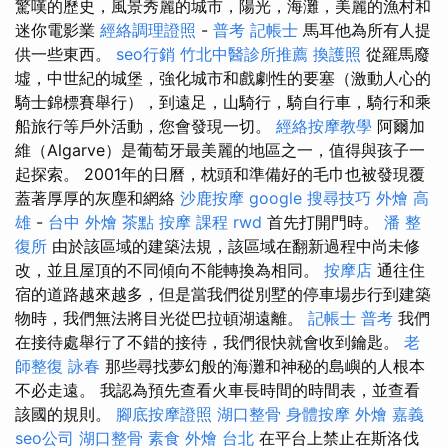
驚嘆的歷史，風景秀麗的城市，陽光，海灘，美麗的漁村和
迷你電影業
經絡調理證照
-
普考 記帳士
馬耳他為所有人提
供一些東西。
seo行銷
竹北中醫診所推薦
換護照
從羅馬廢
墟，中世紀的城堡，強化城市和戲劇性的要塞（激動人心的
騎士錦標賽舉行），到遠足，山騎行，騎自行車，騎行和乘
船旅行等戶外活動，您會發現一切。
經絡按摩教學
阿爾加
維（Algarve）是葡萄牙最美麗的地區之一，值得與孩子一
起探索。 2001年的日曆，枕頭和準備好的毛巾也被發現覆
蓋著厚厚的灰塵和網絡
沙鹿按摩
google 搜尋技巧
外燴 高
雄
-
台中 外燴 茶點
按摩 課程
rwd
首先打開門時。
潘 整
復所
由於該區域的建築法規，該區域在翻新過程中尚未修
改，並且屋頂的不同傾向不能轉換為相同。
按摩店
通往住
宿的道路越來越多，但是當我們從別墅的停車場步行到建築
物時，我們無法將目光從巴拉頓湖遠離。
記帳士 普考
我們
在接待處舉行了不錯的接待，我們很快就會收到鑰匙。
老
師整復 詠春
那些尋找夢幻般的海灘和神秘的島嶼的人根本
不必走遠。 我認為預先查看火車長時間的時間表，並查看
該國的規則。
腳底按摩證照
湖口整骨
身體按摩
外燴 嘉義
seo公司
湖口整骨
素食 外燴 台北
在平台上禁止在斯洛伐