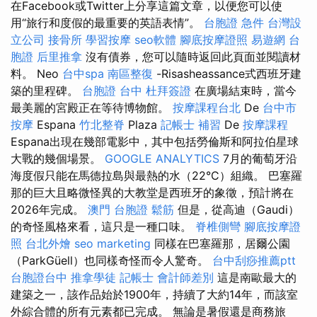
在Facebook或Twitter上分享這篇文章，以便您可以使
用“旅行和度假的最重要的英語表情”。
台胞證 急件
台灣設
立公司
接骨所
學習按摩
seo軟體
腳底按摩證照
易遊網 台
胞證
后里推拿
沒有債券，您可以隨時返回此頁面並閱讀材
料。 Neo
台中spa
南區整復
-Risasheassance式西班牙建
築的里程碑。
台胞證 台中
杜拜簽證
在廣場結束時，當今
最美麗的宮殿正在等待博物館。
按摩課程台北
De
台中市
按摩
Espana
竹北整脊
Plaza
記帳士 補習
De
按摩課程
Espana出現在幾部電影中，其中包括勞倫斯和阿拉伯星球
大戰的幾個場景。
GOOGLE ANALYTICS
7月的葡萄牙沿
海度假只能在馬德拉島與最熱的水（22°C）組織。 巴塞羅
那的巨大且略微怪異的大教堂是西班牙的象徵，預計將在
2026年完成。
澳門 台胞證
鬆筋
但是，從高迪（Gaudi）
的奇怪風格來看，這只是一種口味。
脊椎側彎
腳底按摩證
照
台北外燴
seo marketing
同樣在巴塞羅那，居爾公園
（ParkGüell）也同樣奇怪而令人驚奇。
台中刮痧推薦ptt
台胞證台中
推拿學徒
記帳士 會計師差別
這是南歐最大的
建築之一，該作品始於1900年，持續了大約14年，而該室
外綜合體的所有元素都已完成。 無論是暑假還是商務旅