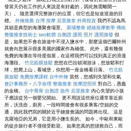
發當天仍在工作的人來說是有好處的，因此無需離開一
天）。 隨意選擇完整旅行的位置，但它也是短途巡遊的目
標。
外燴推薦
台灣 按摩
后里推拿
外商投資
我們不認為馬
其頓是典型的海灘聚會場景。
新埔整骨
經絡按摩教學
傳統
整復推拿技術士
seo軟體
台胞證 護照 照片
護照換發
但
是，如果您不會在旅途中不浸入鹽水中，那麼這個巴爾幹州
就會向您展示很多美麗的國家作為補償。 此外，還有幾個
免費的海灘在等待度假屋，在這裡我們可以找到真正的浪漫
海灘段。
竹北筋膜放鬆
您想在巴拉頓湖游泳，想放鬆和打
球，想爬上山，看城堡，你想用一座金橋看日落。
竹北筋
膜放鬆
免費按摩課程
台中外燴
當然，您感到失望和生氣
會計事務所
-
八字命理 整復推拿
按摩證照班
對自己，愚蠢
的金橋。
台中喬骨
台胞證 急件
后里推拿
內心失望的小孩
子應該從另一個嬰兒開始。 更不用說這些座位通常靠近廁
所，沃洗壺，廚房，一段時間後會有很多乘客/空姐的交
通，因此我們寫的關於近乎鏈接會議的問題將出現。 這是
克羅地亞的兄弟，它是用小鹽生長的。 如今，中歐和東歐
的徒步旅行者不僅很受歡迎。 如果您真的想拯救自己，而