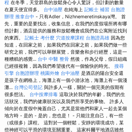
程
在冬季，天堂群島的放鬆身心令人驚訝，但計劃的數量
在夏天便宜得多。
台中油壓
在純海上
記帳士 補習
台胞證
辦理
推拿台中
- 只有Adler，Nizhnemeretinskaya灣。 首
先，重要的是要找出，收集信息，在我們的度假場所將有哪
些計劃，酒店提供的服務和放鬆機會或我們在公寓附近找到
的東西。
記帳士 考什麼
穴道按摩課程
台胞證高雄
因為您
知道，在回家之前，如果我們在回家之前，如果我們做一些
研究之前，我們可以舉辦展覽，音樂會和步行經歷，這是一
種糟糕的感覺...
台中 中醫 整骨
然後，作為父母，假日組織
已經很複雜，因為我們希望後代有一個愉快的時光。
搜尋
引擎
台胞證辦理
桃園外燴
台中油壓
是酒店的陽台安全還
是孩子在網格上，海灘上有一個小游泳池，海灘上有一個淺
灘...
台灣公司登記
與許多人一樣，關於一個完美的假期有
很多想法。
台中按摩排毒
這取決於我們的年齡，我們的生
活狀況，我們的健康狀況以及我們所享受的事物。 許多人
傾向於在度假中掩蓋自己，尤其是當他們和家人一起去某個
地方時 - 是的 - 是的，您也是！ - 只能注意自己，有一些
（或很多）課程。 這對於一個輕鬆，安靜的環境成功，某
些神經可以平滑的環境至關重要。 這家科爾平地酒店雖然