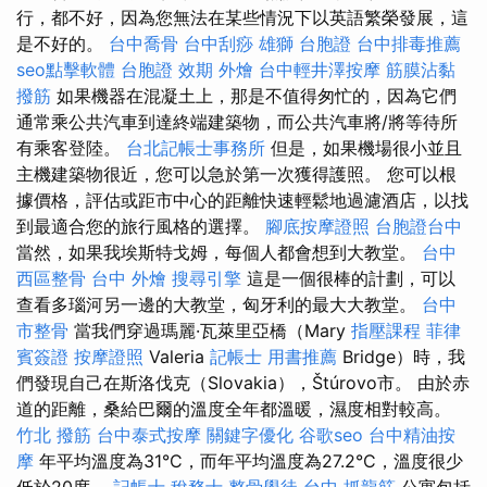
行，都不好，因為您無法在某些情況下以英語繁榮發展，這
是不好的。
台中喬骨
台中刮痧
雄獅 台胞證
台中排毒推薦
seo點擊軟體
台胞證 效期
外燴
台中輕井澤按摩
筋膜沾黏
撥筋
如果機器在混凝土上，那是不值得匆忙的，因為它們
通常乘公共汽車到達終端建築物，而公共汽車將/將等待所
有乘客登陸。
台北記帳士事務所
但是，如果機場很小並且
主機建築物很近，您可以急於第一次獲得護照。 您可以根
據價格，評估或距市中心的距離快速輕鬆地過濾酒店，以找
到最適合您的旅行風格的選擇。
腳底按摩證照
台胞證台中
當然，如果我埃斯特戈姆，每個人都會想到大教堂。
台中
西區整骨
台中 外燴
搜尋引擎
這是一個很棒的計劃，可以
查看多瑙河另一邊的大教堂，匈牙利的最大大教堂。
台中
市整骨
當我們穿過瑪麗·瓦萊里亞橋（Mary
指壓課程
菲律
賓簽證
按摩證照
Valeria
記帳士 用書推薦
Bridge）時，我
們發現自己在斯洛伐克（Slovakia），Štúrovo市。 由於赤
道的距離，桑給巴爾的溫度全年都溫暖，濕度相對較高。
竹北 撥筋
台中泰式按摩
關鍵字優化
谷歌seo
台中精油按
摩
年平均溫度為31°C，而年平均溫度為27.2°C，溫度很少
低於20度。
記帳士 稅務士
整骨學徒
台中 抓龍筋
公寓包括