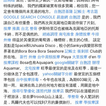
特殊的經驗。 我們的國家確實有很多寶藏，相信我，您一
定會有幾個尚未見過的地方。
台胞證基隆
記帳士 考古題
GOOGLE SEARCH CONSOLE
易遊網 台胞證
是的，我們
讓自己有些重疊，我們再次與克羅地亞鄰居停留了片刻。
按摩 推薦
台北 整骨
伊斯特里亞也被稱為克羅地亞的托斯
卡納，而不是偶然的。
經絡調理
南屯推拿
身體按摩
牛排
外燴
得益於其優質的葡萄酒，橄欖樹，救主的心情。 該定
居點是Space和Ushuaia Disco，較小的Sankys俱樂部和世
界著名的Bora Bora Bora Seashore
記帳士 衝刺班
Club的
所在地。
新竹 外燴
台中肩頸按摩
Playa
大里按摩
d'en
學
按摩課程
Bosa也有Aquapark
google關鍵字
台胞證 辦理
Aquamar。
北屯按摩
旺季最便宜的是埃及在旺季，最後一
分鐘休息了全包護理。
yahoo關鍵字分析
最便宜的五個標
準包括
台中按摩排毒
- 今年也在埃及，為期603歐元，為
期一周。 歐洲在島上的任何地方都沒有溫暖，周圍是地中
海。
搜尋引擎優化
護照代辦
按摩店
我們可以在溫暖的日
子裡游泳，並在夢trood山山上遠足。
學整骨
令人驚訝的
是，馬爾代夫也可以找到7月的廉價旅行。
按摩
學按摩課