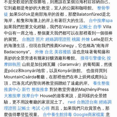
不是受歡迎的度假勝地，則應該在某個沿海村莊容納自己。
它到處都是奇妙的大教堂，宜人的公園和咖啡館。
整骨學
徒
如果Siófok是南部海岸的首都，那麼Balatonfüred是北
海岸，船隻和海灘上的岸上有著巨大的生活。
台中按摩spa
如果我們想要文化經驗，我們在Vaszary
記帳士 自學
Villa
中佔有一席之地，整個夏天我們都可以在那裡看到一個很棒
的展覽。
台胞證 照片
經絡調理證照
桃園 外燴
Lelle是巨大
的海灘生活，但現在我們推薦Kishegy，它也稱為“南海岸
Badacsonya”。
外燴 台北
美容撥筋
這也意味著葡萄藤和
美妙的全景旁邊有幾家好釀酒廠和餐館。
搜尋引擎優化
按
摩師執照
山前是加拉姆瓦爾（Garamvár）的葡萄園，然後
是pócz和konyári地窖，以及Konyári旅館。 也值得買到
MountainCsárda餐廳，在那裡他們在串上烘烤或爬到山
頂，巴洛克式的聖街將教堂捐贈給了遠處的岸。
養生整復
推廣中心
新竹 整復推拿
對於教堂旁邊的MajthényiPress
大雅按摩
按摩台中
House的遊客來說，是同樣的全景體
驗，更不用說餐廳的家居泥土了。
rwd
台胞證台南
經絡調
理證照
記帳士 考試 心得
而且，如果我們只欣賞景色，那
麼值得攀登監視量。
台中養生館排毒
Google商家檔案
意