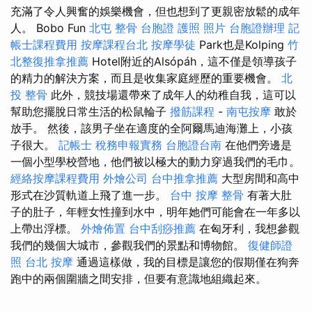
充滿了令人興奮的娛樂機會，但也想到了更親密放鬆的成年
人。 Bobo Fun
北屯 整骨
台胞證 護照 照片
台胞證辦理
記
帳士課程費用
按摩課程台北
按摩學徒
Park也是Kolping
竹
北整復推拿推薦
Hotel附近的Alsópáh，這不僅是領導孩子
的精力的解決方案，而且是收集家庭經歷的重要機會。
北
投 整骨
此外，競技場還帶來了成年人的幼稚自我，這可以
幫助您擺脫日常生活的松鼠輪子
撥筋課程
-
南屯按摩
敢於
放手。 然後，該男子坐在適度的全阿爾馬迪海灘上，小孩
子很大。
記帳士 稅務申報實務
台胞證台南
在他們旁邊是
一個小型學校營地，他們被以極大的動力穿過我們的毛巾。
經絡按摩課程費用
外燴公司
台中推拿推薦
大型房間和高中
形式在沙質軌道上飛了進一步。
台中 按摩 整骨
有著大肚
子的肚子，年輕女性撞到水中，明年她們可能會在一年多以
上帶出浮標。
外燴佈置
台中刮痧推薦
在匈牙利，我想參觀
我們的幾個大城市，參觀我們的景點和博物館。
復健師證
照
台北 按摩
通過這樣做，我的目標是讓您的假期僅在狗奔
跑中的兩個圍牆之間安排，但要有意識地組織起來。