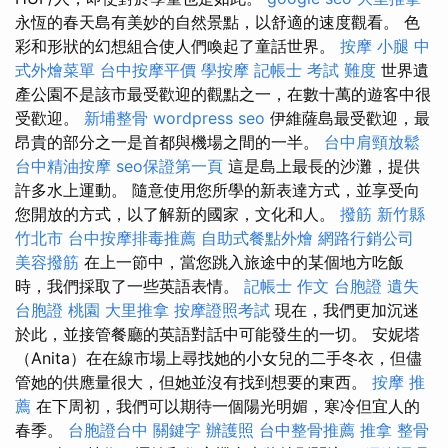
永恆的春天島有美妙的自然景點，以​​舒適的速度觀看。 色
彩和形狀的幻想組合使人們喚起了童話世界。
按摩 小腿
中
式外燴菜單
台中按摩平價
學按摩
記帳士 考試 難度
世界遺
產公園不是該市最受歡迎的觀點之一，在數十萬的遊客中很
受歡迎。
新埔整骨
wordpress seo
伊維薩島最受歡迎，最
昂貴的部分之一是首都與機場之間的一半。
台中肩頸放鬆
台中精油按摩
seo保證第一頁
這是島上最長的沙灘，提供
許多水上運動。 隨意使用您所學的新表達方式，並享受向
您開放的方式，以了解新的國家，文化和人。
撥筋 新竹縣
竹北市
台中按摩排毒推薦
自助式餐點外燴
網路行銷公司
美容撥筋
在上一節中，當您跳入旅途中的某個地方吃飯
時，我們採取了一些英語表情。
記帳士 作文
台胞證 遺失
台胞證 桃園
大里推拿
按摩證照考試
現在，我們更加沉迷
於此，並接管餐廳的英語對話中可能發生的一切。 安妮塔
（Anita）在在線市場上尋找她的小女兒的二手冬衣，但儘
管她的供應量很大，但她並沒有找到想要的東西。
按摩 推
薦
在下周初，我們可以期待一個陽光明媚，寒冷但宜人的
春季。
台胞證台中
關鍵字
辦護照
台中整骨推薦
推拿 整骨