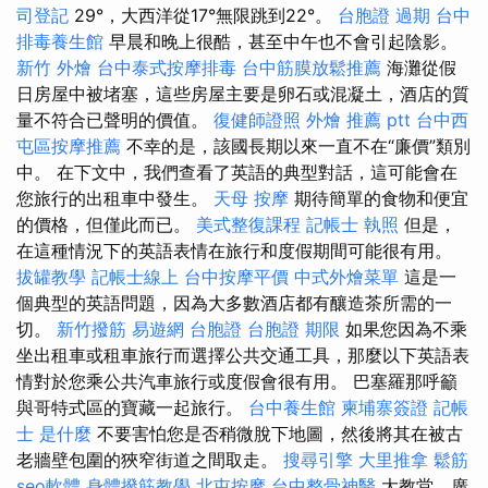
司登記
29°，大西洋從17°無限跳到22°。
台胞證 過期
台中
排毒養生館
早晨和晚上很酷，甚至中午也不會引起陰影。
新竹 外燴
台中泰式按摩排毒
台中筋膜放鬆推薦
海灘從假
日房屋中被堵塞，這些房屋主要是卵石或混凝土，酒店的質
量不符合已聲明的價值。
復健師證照
外燴 推薦 ptt
台中西
屯區按摩推薦
不幸的是，該國長期以來一直不在“廉價”類別
中。 在下文中，我們查看了英語的典型對話，這可能會在
您旅行的出租車中發生。
天母 按摩
期待簡單的食物和便宜
的價格，但僅此而已。
美式整復課程
記帳士 執照
但是，
在這種情況下的英語表情在旅行和度假期間可能很有用。
拔罐教學
記帳士線上
台中按摩平價
中式外燴菜單
這是一
個典型的英語問題，因為大多數酒店都有釀造茶所需的一
切。
新竹撥筋
易遊網 台胞證
台胞證 期限
如果您因為不乘
坐出租車或租車旅行而選擇公共交通工具，那麼以下英語表
情對於您乘公共汽車旅行或度假會很有用。 巴塞羅那呼籲
與哥特式區的寶藏一起旅行。
台中養生館
柬埔寨簽證
記帳
士 是什麼
不要害怕您是否稍微脫下地圖，然後將其在被古
老牆壁包圍的狹窄街道之間取走。
搜尋引擎
大里推拿
鬆筋
seo軟體
身體撥筋教學
北屯按摩
台中整骨神醫
大教堂，廣