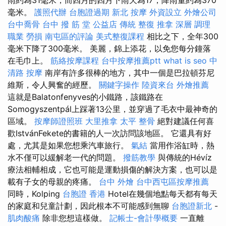
毫米。
護照代辦
台胞證過期
新北 按摩
外資設立
外燴公司
台中喬骨
台中 撥 筋 堂 公益店 傳統 整復 推拿 深層 調理
職業 勞損 南屯區的評論
美式整復課程
相比之下，全年300
毫米下降了300毫米。 美麗，錦上添花，以免您每分鐘落
在毛巾上。
筋絡按摩課程
台中按摩推薦ptt
what is seo
中
清路 按摩
南岸有許多很棒的地方，其中一個是巴拉頓芬尼
維斯，令人興奮的經歷。
關鍵字操作
陸資來台
外燴推薦
這就是Balatonfenyves的小鐵路，該鐵路在
Somogyszentpál上踩著13公里，並穿過了毛衣中最神奇的
區域。
按摩師證照班
大里推拿
太平 整骨
絕對建議任何喜
歡IstvánFekete的書籍的人一次訪問該地區。 它還具有好
處，尤其是如果您想乘汽車旅行。
氣結
當用作浴缸時，熱
水不僅可以緩解老一代的問題。
撥筋教學
與傳統的Hévíz
療法相輔相成，它也可能是運動損傷的解決方案，也可以是
載有子女的母親的疼痛。
台中 外燴
台中西屯區按摩推薦
同時，Kolping
台胞證 香港
Hotel在幾個地點每天都有每天
的家庭和兒童計劃，因此根本不可能感到無聊
台胞證新北
-
肌肉酸痛
除非您想這樣做。
記帳士-會計學概要
一直離