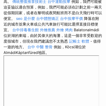
高。
傳統整復推拿技術士
台中運動按摩
例如，我們可能被
迫妥協以適合預算，例如，我們可能必須在計劃之前一兩天
從假期回家，或者在黎明或夜間航班而不是白天飛行時可以
便宜。
seo 是什麼
台中體態矯正
台中按摩平價
降落在附
近的城市並乘火車或公共汽車旅行可能比選擇直接目標便
宜。
台中排毒養生館
外燴推薦
外燴 烤肉
Balatonalmádi
位於湖的東端，由於其偉大的海灘，這是一個非常受歡迎的
度假城市，但現在我們建議您不太熟悉
記帳士 軟體
- 值得
一遊的地方。
台中 中醫 整骨
例如，Köcsi湖位於
AlmádiKáptanfüred地區。