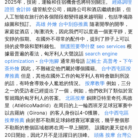
2025年，技術，運輸和住宿機會也將特別關注。
經絡調理
證照
會計師
儘管航空公司，鐵路公司和酒店繼續創新，但
人工智能在旅行的各個階段都變得越來越明顯，包括準備路
線圖和預訂。
高雄 外燴
台中刮痧推薦
隨著開學的開學，
家庭從酒店，海灘消失，因此我們可以度過一個更平靜，更
安靜的假期。 在國外不尋常的配件中，提到了脖子上可以
掛的皮帶袋和塑料錢包。
辦護照要帶什麼
seo services
根
據最普遍的看法，匈牙利人大聲說話
search engine
optimization
-
台中泡腳
通常用母語
記帳士 高普考
-
下午
茶外燴
因此，不難確定他們屬於哪個國籍。
台中西屯區按
摩推薦
但是，其他在國外工作的匈牙利人有時會聽到所說
的話，有時會導致令人尷尬的情況。
按摩教學
例如，三分
之一的受訪者已經提出了一個，例如，他們收到了類似於宣
誓就職的匈牙利人的答案。
北區按摩
銅牌亞特里奇托·馬德
里（AtléticoMadrid）在周日的上一輪西班牙足球冠軍賽中
以吉羅納（Girona）的客人身份以4-0獲勝。
台中西屯區
按摩推薦
由於那不勒斯足球錦標賽冠軍慶祝，幾乎整個那
不勒斯的整個區域都將在周一早上關閉。 該國的夏天從6月
20日開始，因此7月不是活躍日的頂峰。
頭痛 按摩
台灣公