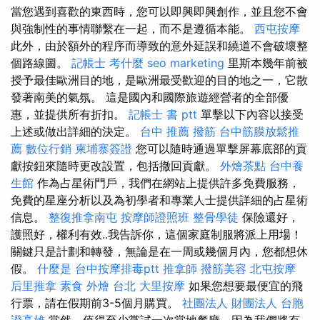
當您遇到喜歡的東西時，您可以即興即興創作，並且您不會
與強制性的事情聯繫在一起，而不是遵循本能。
西屯按摩
此外，由於額外的程序而導致的意外延誤和繞道不會破壞整
個路線圖。
記帳士 考什麼
seo marketing
里斯本幾年前被
授予最佳歐洲目的地，是歐洲最受歡迎的目的地之一，它散
發著南美的氣氛。 這是國內和國際旅遊經營者的全部優
惠，並提供所有折扣。
記帳士 書 ptt
單擊以下內容以接受
上述或做出詳細的決定。
台中 推薦 撥筋
台中筋膜放鬆推
薦
數位行銷
柬埔寨簽證
您可以隨時通過單擊屏幕底部的貢
獻按鈕來隨時更改設置，包括撤回貢獻。
外燴茶點
台中養
生館
作為占星術門戶，我們在網站上提供許多免費服務，
免費的星座分析以及為初學者和專業人士提供詳細的占星術
信息。
整復推拿南屯
按摩師證照班
整骨學徒
保險還好，
護照好，權利有效..我告訴你，這個家庭制服將派上用場！
關鍵只是計劃和轉發，無論是在一周或幾個月內，您都想休
假。
什麼是
台中按摩排毒ptt
推拿師
撥筋美容
北屯按摩
后里推拿
素食 外燴 台北
大里按摩
如果您想要最便宜的飛
行票，請在假期前3-5個月購買。
社團法人 財團法人
台胞
證高雄
當然，值得至少嘗試一次當地餐廳，因為我們將有