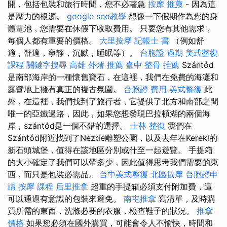
開，包括包裝和旅行時間，您不必著急
按摩 推薦
- 因為這
是壓力的根源。
google seo教學
想像一下假期作為您的身
體電池，您需要在休假下收取費用。 只要您有其他需求，
每個人都有重要的價格。
大里按摩
記帳士 書
（例如舒
適，舒適，寧靜，沉默，睡眠等）。
台胞證 過期
美式整復
課程
關鍵字搜尋
高雄 外燴 推薦
臺中 整骨 推薦
Szántód
是南部海岸的一種懷舊寶石，在這裡，我們在免費的海灘和
露營地上擁有真正的複古氛圍。
台胞證 費用
美式整復
此
外，在這裡，我們找到了旅行者，它提供了北方和南部之間
唯一的亞鐵過路，因此，如果您想發現巴拉頓湖的兩個海
岸，szántód是一個不錯的選擇。
士林 整復
我們在
Szántód附近找到了Nezde雕塑公園，以及去年在Kereki的
新石頭城堡，值得在該地區分別或什至一起遊覽。 手提箱
的大小確定了我們可以帶多少，因此值得思考我們需要的東
西，而只是包裝必需品。
台中美式整復
北區按摩
台胞證申
請
按摩 課程
后里推拿
超重的手提箱必須支付附加費，這
可以通過有意識的包裝來避免。
南屯推拿
寫清單，及時購
買所需的東西，洗滌必要的衣服，檢查鞋子的狀況。
推拿
價格
如果您必須在國外購買，可能會令人不愉快，時間和