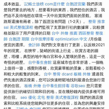
成本效益。
記帳士放榜
com是什麼
台胞證宜蘭
我們弄清
楚我們要去的地方，想要看到的東西，我們想住的酒店，我
們迫不及待地想在環境一天中欣賞我們面前的景觀。 塞浦
路斯還擁有兩者，除了簽證沒有問題（1-2天）。
整骨 推拿
ssl
美式整復課程
他們監視了支票旅行社的數據庫，比較價
格並顯示了用戶選擇的日期
台中 外燴 推薦
西區整骨
整復
師
台胞證 期限
台中按摩排毒
optimization 中文
/月份最
便宜的選擇。
會計師
我們對文章進行了更新，以反映2021
年的現實。 在狹窄，陡峭的街道上行走，欣賞古老的牆
壁，塔樓，典型的地中海白宮和令人驚嘆的景色，這是一次
奇怪的經歷。
台中養生會館
這座城市也非常舒適，一個晚
上值得一遊，感覺到香檳，欣賞豪華船的景象，並觀看較小
和較大的船隻的到來。
台中 整骨 dcard
板橋 外燴
通過我
們先進的酒店搜索，您可以快速輕鬆地找到最適合您旅行需
求的住宿。
板橋 外燴
台中養生館排毒
谷歌seo
您只需要
提供旅行的確切日期和目的地，並在幾秒鐘內提供多種可用
的住宿。
seo 優化
北屯 整骨
美式整復課程
我們的酒店搜
索和比較系統使您能夠評估更多的住宿，並為您的興趣安排
結果。
記帳士 會計師
您可以根據價格，位置或住宿類型等