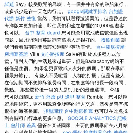
試題
Bay）較受歡迎的島嶼，有一個井井有條的乘船旅行，
或多或少是在一天之內行走。
google關鍵字排名
台胞證
代辦
新竹 整復
當然，我們可以選擇漩渦翼船，但是昏迷的
海洋版本更加舒適，即使我們和坐在那裡的10,000個遊客
也可以。
台中 整骨 dcard
您可能會用電池或信號強度出現
問題，因此能夠用英語詢問當地人是很好的。
撥筋創業
讓
我們看看假期期間應該知道哪些英語表情。
台中腳底按摩
柬埔寨簽證
Villa
文心路按摩
Salve有助於以多種方式放
鬆，這對人們的生活越來越重要，但是Badacsony網站不
僅僅是住宿。 如果您更喜歡成人友好的假期，那麼在季節
裡最好旅行。 有些人不受喧囂，人群的打擾，但是有些人
在假期期間不想排隊很長時間，在餐廳等待很長一段時間，
景點。 那些屬於後一組的人是9月份的最佳選擇。 然後，
您可以跟隨La
新竹 外燴 ptt
逢甲 整骨
Rambla，您可以輕
鬆地圍繞它，更不用說避免旋轉的行人交通，然後是帶有棕
櫚樹的海濱長廊。
指壓課程
台中刮痧推薦
您可以在此處找
到有關租自行車的更多信息。
GOOGLE ANALYTICS
記帳
士 會計師 差異
儘管在某些國家，主要的假期季節在八月結
束，但僅在其他地方開始。
seo 優化
按摩整骨台中
整脊師