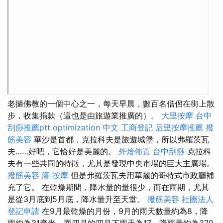
老撾佛教的一個中心之一，每天早晨，數百名僧侶在街上散
步，收集捐款（這也是由旅遊業推廣的）。
大里按摩
台中
刮痧推薦ptt
optimization 中文
工商登記
后里按摩推薦
撥
筋美容
華沙是首都，克拉科夫是旅遊城堡，所以弗羅茨瓦
夫……好吧，它恰好是美麗的。
外燴佈置
台中刮痧
克拉科
夫有一些共同的特徵，尤其是發現中央市場的巨大主廣場。
撥筋美容
腳 按摩
但是弗羅茨瓦夫用華麗的哥特式市政廳補
充了它。 在乾燥期間，降水量的量很少，而在雨期，尤其
是從3月底到5月底，降水量升至天堂。
撥筋美容
社團法人
登記申請
在9月最乾燥的月份，9月的雨天數量約為8，降
雨約為31毫米，而四月的四月下雨天為17，降雨量約為370