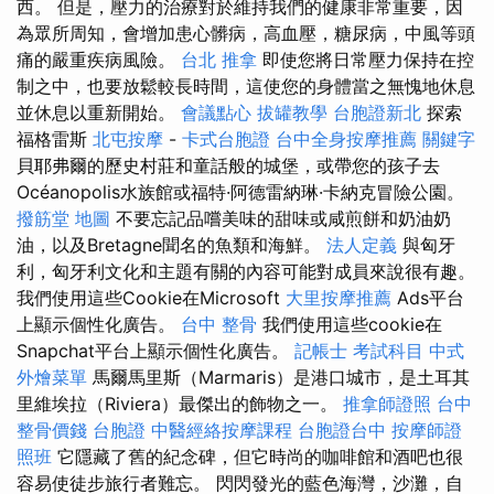
西。 但是，壓力的治療對於維持我們的健康非常重要，因
為眾所周知，會增加患心髒病，高血壓，糖尿病，中風等頭
痛的嚴重疾病風險。
台北 推拿
即使您將日常壓力保持在控
制之中，也要放鬆較長時間，這使您的身體當之無愧地休息
並休息以重新開始。
會議點心
拔罐教學
台胞證新北
探索
福格雷斯
北屯按摩
-
卡式台胞證
台中全身按摩推薦
關鍵字
貝耶弗爾的歷史村莊和童話般的城堡，或帶您的孩子去
Océanopolis水族館或福特·阿德雷納琳·卡納克冒險公園。
撥筋堂 地圖
不要忘記品嚐美味的甜味或咸煎餅和奶油奶
油，以及Bretagne聞名的魚類和海鮮。
法人定義
與匈牙
利，匈牙利文化和主題有關的內容可能對成員來說很有趣。
我們使用這些Cookie在Microsoft
大里按摩推薦
Ads平台
上顯示個性化廣告。
台中 整骨
我們使用這些cookie在
Snapchat平台上顯示個性化廣告。
記帳士 考試科目
中式
外燴菜單
馬爾馬里斯（Marmaris）是港口城市，是土耳其
里維埃拉（Riviera）最傑出的飾物之一。
推拿師證照
台中
整骨價錢
台胞證
中醫經絡按摩課程
台胞證台中
按摩師證
照班
它隱藏了舊的紀念碑，但它時尚的咖啡館和酒吧也很
容易使徒步旅行者難忘。 閃閃發光的藍色海灣，沙灘，自