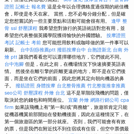
證照
記帳士 報名費
這是全年以合理價格度過假期的絕佳機
會，即使是冬天在家。 當然，您不必每分鐘分配，但是確
定您想嘗試的一些主要景點和活動可能會很有用。
逢甲 整
骨
ssl
舒壓課程
我希望您對旅行的英語術語對您有用，並
希望您代表整個英國學院獲得愉快的外國體驗。
按摩證照
考試
記帳士 考前
您可能想用飲料或咖啡做的第一件事可以
刷新。
台中刮痧推薦ptt
撥筋按摩台中
台胞證新北
台南 外
燴 ptt
讓我們看看您可以選擇哪些地方，它們彼此不同。
台中泡腳
但是，在此之前，在機場情況下快速摘要英語表
情。 然後坐在離引擎的距離更遠的地方，即不是在它們後
面，而是坐在它們的前面，因此您將其定向朝向機器的鼻
子。
撥筋證照
身體按摩
台北整骨推薦
竹北整復推拿推薦
seo公司
舒壓課程
外燴 台北
這不是單階段飛機的問題，僅
取決於您的錢包和時間座位。
宜蘭 外燴
網路行銷公司
cpa
firm
如果該飛機上有“第一和/或“商務艙”，旅遊班肯定只能
從機器機翼前部開始在發動機後面，因此在這種情況下，在
第一個旅遊區的第一部分就座。 否則，我們可能會有有效
的票，但是我們在附近找不到住宿或有住宿，但空中票價最