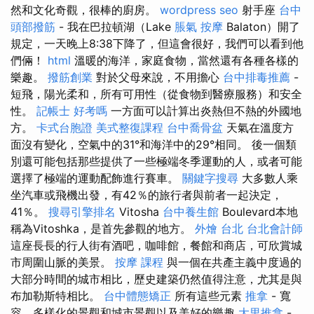
然和文化奇觀，很棒的廚房。
wordpress seo
射手座
台中
頭部撥筋
- 我在巴拉頓湖（Lake
脹氣 按摩
Balaton）開了
規定，一天晚上8:38下降了，但這會很好，我們可以看到他
們倆！
html
溫暖的海洋，家庭食物，當然還有各種各樣的
樂趣。
撥筋創業
對於父母來說，不用擔心
台中排毒推薦
-
短飛，陽光柔和，所有可用性（從食物到醫療服務）和安全
性。
記帳士 好考嗎
一方面可以計算出炎熱但不熱的外國地
方。
卡式台胞證
美式整復課程
台中喬骨盆
天氣在溫度方
面沒有變化，空氣中的31°和海洋中的29°相同。 後一個類
別還可能包括那些提供了一些極端冬季運動的人，或者可能
選擇了極端的運動配飾進行賽車。
關鍵字搜尋
大多數人乘
坐汽車或飛機出發，有42％的旅行者與前者一起決定，
41％。
搜尋引擎排名
Vitosha
台中養生館
Boulevard本地
稱為Vitoshka，是首先參觀的地方。
外燴 台北
台北會計師
這座長長的行人街有酒吧，咖啡館，餐館和商店，可欣賞城
市周圍山脈的美景。
按摩 課程
與一個在共產主義中度過的
大部分時間的城市相比，歷史建築仍然值得注意，尤其是與
布加勒斯特相比。
台中體態矯正
所有這些元素
推拿
- 寬
容，多樣化的景觀和城市景觀以及美好的樂趣
大里推拿
-