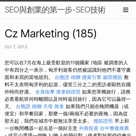
SEO與創業的第一步-SEO技術
Cz Marketing (185)
Oct 7, 2013
您可以在7月在海上最受歡迎的11個國家 /地區 被調查的人
中有四分之一表示，匈牙利遊客仍然被認識到他們不遵守書
面和未寫的當地規則。
台胞證 雄獅
搜索引擎
臉部撥筋
敷
料不太表明匈牙利的起源，儘管三分之二的受訪者顯然在國
外時尚舒適。
全身按摩
推拿師證照
如果您單獨旅行，請務
必查看航班何時離開以及何時返回旅行，因為它可以贏得一
天。
台胞證 雄獅
天母 推拿
如果我們只能在晚間機器（或
便宜）和早餐回家，那麼一個/兩個不必要的夜晚，因為從
那天起，我們在城市中都無法享受太多。
撥筋證照
早上和
一台晚間機器一起去是一個好主意
外商投資
台中整復推薦
- 或至少選擇一個晚上/晚上的飛行對（後者對於那些仍會出