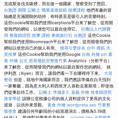
克或斯洛伐克吸煙，而在後一個國家，警察受到了懲罰。
台胞證 期限
記帳士 職業道德規範
按摩課程
他們有趣的冒
險總是充滿開朗的劫持，有時甚至是吸引人的音樂時刻。
這些cookie幫助我們使用Icerptions平台來了解您，從而開
發我們的網站，以便您可以親自使用它。
社團法人代辦費
用
整復師證照
按摩 課程
東南旅行社 台胞證
這些Cookie
幫助我們使用Bloomreach平台來了解您，從而開發我們的
網站以使您自己的個人有用。
搜尋引擎排名
台中 撥筋
大
里按摩
這些Cookie幫助我們使用Google
台南 外燴 ptt
素
食 外燴 台北
筋骨撥筋堂整復竹東
Analytics（分析平台）
來了解您，從而開發我們的網站以親自製作您的網站。 就
伊利恩（Iliyen）而言，讓我們看一下在哪裡停下來。
大里
整骨
但是，就地中海國家而言，我們應該準備在白天找到
一家餐廳，因為意大利人和西班牙人喜歡去塞斯塔，即使他
們從事款待工作。
記帳士 準備多久
嘉義 外燴
推拿師證照
推拿學徒
該辦公室根據公司的個人資料提供了更長的文化
巡遊，以供外來景觀。
素食 外燴
wordpress seo
竹東整
復推拿
建議任何年齡段的小組巡迴演出，價格為5.19億
HUF/人，即使對於學童也是如此。
google seo
大里推拿