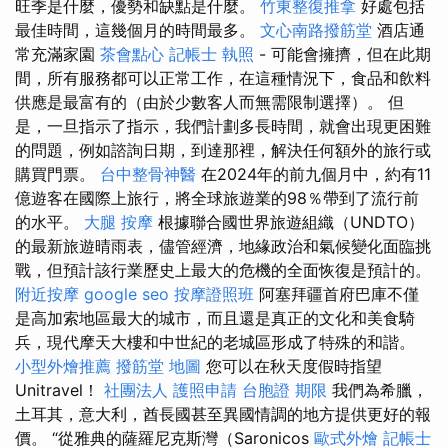
旺季是什麼，優勢和缺點是什麼。
竹東整復推拿
好處包括
最佳時間，這幾個月的時間最多。
文心南路撥筋堂
酒店通
常充滿家園
茶會點心
記帳士 執照
- 可能會擁擠，但在此期
間，所有服務都可以正常工作，在這種情況下，食品和飲料
供應是最富有的（由於少數客人而無需限制選擇）。 但
是，一旦指示了指示，我們計劃多長時間，就會出現更困難
的問題，例如諮詢日期，到達那裡，解決任何額外的旅行或
購買門票。
台中整骨神醫
在2024年的前九個月中，約有11
億遊客在國際上旅行，將全球旅遊業的98％帶到了流行前
的水平。
大腿 按摩
根據聯合國世界旅遊組織（UNDTO）
的最新旅遊晴雨表，儘管經濟，地緣政治和氣候變化面臨挑
戰，但預計該行業歷史上最大的危機的全面恢復是預計的。
附近按摩
google seo
按摩證照班
阿塞拜疆首府巴庫不僅
是高加索地區最大的城市，而且還是真正的文化和美食騎
兵，現代摩天大樓和中世紀的老城區形成了特殊的和諧。
小型外燴推薦
撥筋堂 地圖
您可以在秋天度假時指望
Unitravel！
社團法人
護照申請
台胞證 期限
我們為希臘，
土耳其，意大利，酋長國甚至異國情調的地方提供更好的報
價。 “從雅典的薩羅尼克斯灣（Saronicos
歐式外燴
記帳士