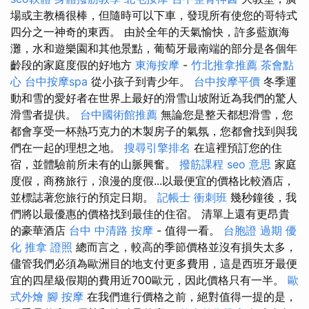
場或主教橋很棒，但隨時可以下車，發現所有使您的哥特式
四分之一神奇的東西。 由於全年的天氣愉快，許多藍旗海
灘，水和遊樂園和其他景點，葡萄牙最南端的部分是各個年
齡段的家庭度假的好地方
東海按摩
-
竹北推拿推薦
茶會點
心
台中按摩spa
從小孩子到青少年。
台中按摩平價
冬季運
動和雪的愛好者在世界上最好的滑雪山坡附近為我們的驚人
滑雪者提供。
台中國術館推薦
無論您是整天都想滑雪，您
都會享受一杯熱巧克力的木製房子的氣氛，您都會找到與我
們在一起的理想之地。
搜尋引擎排名
在這裡預訂您的住
宿，並體驗前所未有的山脈興奮。
撥筋課程
seo 意思
家庭
度假，商務旅行，浪漫的度假...以最便宜的價格比較酒店，
並標誌著您旅行的預定日期。
記帳士 衝刺班
幾秒鐘後，我
們將以最優惠的價格找到最佳的住宿。 清單上還有更昂貴
的豪華酒店
台中 中清路 按摩
- 值得一看。
台胞證 過期
優
化
推拿 證照
總而言之，較高的季節價格並沒有損失太多，
儘管我們必須為歐洲目的地支付更多費用，這是西班牙最便
宜的四星級假期的費用近700歐元，因此價格只有一半。
歐
式外燴
腳 按摩
在我們進行價格之前，絕對值得一提的是，