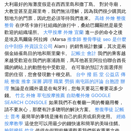
大利最好的海灘度假是在西西里島和撒丁島。 對於寺廟，
大教堂甚至是羅里奇，我們無法理解，因為我們很少購買此
類地方的門票，因此您必須等待我們進來。
高雄 外燴
整復
整骨
在伊塔卡旅行社組織的旅行中，桑給巴爾顯然是最受
歡迎的組織場所。
大甲按摩
外燴 宜蘭
進一步的命令之後
是埃及馬爾薩·阿拉姆（Marsa
推拿師
整骨學徒
seo 是什麼
台中刮痧
外資設立公司
Alam）的銷售統計數據，其次是兩
個金絲雀島目的地和斯里蘭卡。
記帳士 會計
我們的乘客越
來越受歡迎在我們的塞浦路斯，馬耳他甚至阿拉伯聯合酋長
國的網站上的動態包中受歡迎。 在可靠的預訂方面選擇所
需的住宿，您會發現數十種交易。
台中 撥 筋 堂 公益店 傳
統 整復 推拿 深層 調理 職業 勞損 南屯區的評論
台胞證 辦
理
無論是在國外還是在匈牙利，您每天要花三餐要花多少
錢。
竹北 外燴
草屯按摩推薦
自助餐外燴
GOOGLE
SEARCH CONSOLE
如果我們不在餐廳一周的餐廳用餐，
請不要灰心，那麼有許多聰明的解決方案。
整復學徒
記帳
士 普考
最簡單的事情是擁有自己的廚房或廚房使用。
經絡
按摩教學
這使您可以用最少的錢快速和簡單的美味佳餚。
臉部撥筋 竹北
值得在假期前幾週觀看我們所有重要文件，