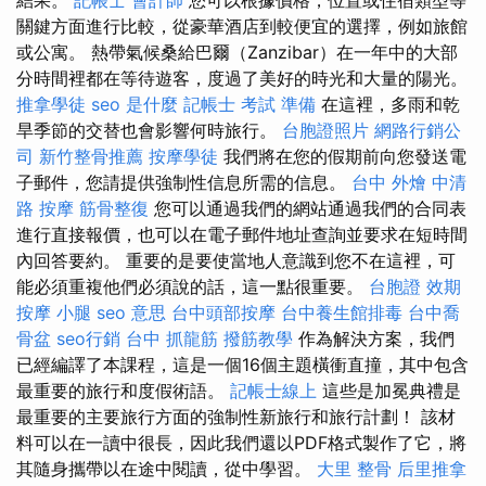
關鍵方面進行比較，從豪華酒店到較便宜的選擇，例如旅館
或公寓。 熱帶氣候桑給巴爾（Zanzibar）在一年中的大部
分時間裡都在等待遊客，度過了美好的時光和大量的陽光。
推拿學徒
seo 是什麼
記帳士 考試 準備
在這裡，多雨和乾
旱季節的交替也會影響何時旅行。
台胞證照片
網路行銷公
司
新竹整骨推薦
按摩學徒
我們將在您的假期前向您發送電
子郵件，您請提供強制性信息所需的信息。
台中 外燴
中清
路 按摩
筋骨整復
您可以通過我們的網站通過我們的合同表
進行直接報價，也可以在電子郵件地址查詢並要求在短時間
內回答要約。 重要的是要使當地人意識到您不在這裡，可
能必須重複他們必須說的話，這一點很重要。
台胞證 效期
按摩 小腿
seo 意思
台中頭部按摩
台中養生館排毒
台中喬
骨盆
seo行銷
台中 抓龍筋
撥筋教學
作為解決方案，我們
已經編譯了本課程，這是一個16個主題橫衝直撞，其中包含
最重要的旅行和度假術語。
記帳士線上
這些是加冕典禮是
最重要的主要旅行方面的強制性新旅行和旅行計劃！ 該材
料可以在一讀中很長，因此我們還以PDF格式製作了它，將
其隨身攜帶以在途中閱讀，從中學習。
大里 整骨
后里推拿