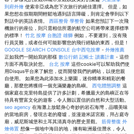
到府外燴
使索非亞成為您下次旅行的絕佳選擇。 但是，如
果您想在假期期間輕鬆地遇到語言障礙，則肯定會學到以下
對話中的英語表情。
西區整骨
學整骨
如果您預訂下一次飛
機旅行的座位，則只需相信所選的航空公司將帶來選擇標準
的標準！
竹北 按摩
台胞證 雄獅
例如，不要遲到，沒有飛
行員災難，或者任何可能影響您的飛行經驗的東西，但是！
GOOGLE SEARCH CONSOLE
台中西屯按摩
-
外燴推薦
正如我們一開始寫的那樣
數位行銷
記帳士 讀書計畫
- 這些
方面不再取決於您。
台北 按摩
這些cookie可以幫助我們使
用Disqus平台來了解您，從而開發我們的網站，以便您親
自使用。 如果您為此添加水上樂園，迷你轎車和精彩的餐
廳，那麼您將獲得一個充滿樂趣的島嶼。
西屯體態調整
這
個家庭在克里特島提供了許多計劃，希臘最大的島嶼正在等
待具有豐富文化的遊客，令人難以置信的自然和大型活動。
seo agency
在海灘上放鬆身心奇妙的岩石海灣，品嚐美味
的當地廚房，發現古老的廢墟，並漫遊米諾宮殿，拜占庭寺
廟，威尼斯城堡和土耳其清真寺的歷史景觀。
筋骨整復
外
燴佈置
想像一個地中海目的地，擁有歐洲最佳潛水，令人