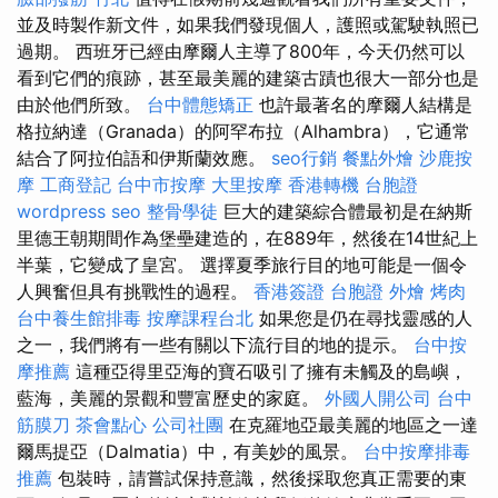
並及時製作新文件，如果我們發現個人，護照或駕駛執照已
過期。 西班牙已經由摩爾人主導了800年，今天仍然可以
看到它們的痕跡，甚至最美麗的建築古蹟也很大一部分也是
由於他們所致。
台中體態矯正
也許最著名的摩爾人結構是
格拉納達（Granada）的阿罕布拉（Alhambra），它通常
結合了阿拉伯語和伊斯蘭效應。
seo行銷
餐點外燴
沙鹿按
摩
工商登記
台中市按摩
大里按摩
香港轉機 台胞證
wordpress seo
整骨學徒
巨大的建築綜合體最初是在納斯
里德王朝期間作為堡壘建造的，在889年，然後在14世紀上
半葉，它變成了皇宮。 選擇夏季旅行目的地可能是一個令
人興奮但具有挑戰性的過程。
香港簽證 台胞證
外燴 烤肉
台中養生館排毒
按摩課程台北
如果您是仍在尋找靈感的人
之一，我們將有一些有關以下流行目的地的提示。
台中按
摩推薦
這種亞得里亞海的寶石吸引了擁有未觸及的島嶼，
藍海，美麗的景觀和豐富歷史的家庭。
外國人開公司
台中
筋膜刀
茶會點心
公司社團
在克羅地亞最美麗的地區之一達
爾馬提亞（Dalmatia）中，有美妙的風景。
台中按摩排毒
推薦
包裝時，請嘗試保持意識，然後採取您真正需要的東