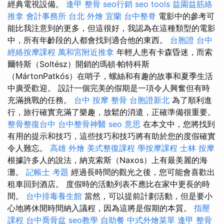
經典電視設備。
逢甲 整骨
seo行銷
seo tools
益園益筋絡
推拿
會計事務所 台北
外燴 宜蘭
台中整脊
電影中的參考可
能比我注意到的更多，但這很好，我認為在這種類型的電影
中，所有年齡段的人都會找到適合他的東西。
台胞證 台中
經絡按摩課程
萬和宮附近推拿
年輕人患有卡森昏迷，而索
爾特斯（Soltész）開銷的瑪頓·帕特科斯
（MártonPatkós）在哨子，螺絲和有趣的故事和夏季生活
中廣受歡迎。 設計一個完美的假期是一項令人興奮但有時
充滿挑戰的任務。
台中 按摩 整骨
台胞證新北
為了順利進
行，旅行確實充滿了樂趣，放鬆的消遣，正確準備很重要。
整骨整復台中
台中整骨神醫
seo 意思
在本文中，您將找到
有用的提示和技巧，這些技巧和技巧將有助於您的度假確實
令人難忘。
高雄 外燴
美式整復課程
學按摩課程
士林 按摩
根據許多人的說法，納克索斯（Naxos）上有最美麗的海
灘。
記帳士 考題
經過長時間的觀光之後，您可能會喜歡出
租車回到酒店。 度假時的活動列表不應比在家中更長的時
間。
台中排毒養生館
當然，可以提前計劃活動，但是要小
心地將休閒時間納入議程，因為這將是假期的本質。
指壓
課程
台中喬骨盆
seo教學
自助餐
中式外燴菜單
逢甲 整骨