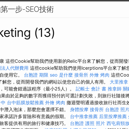
第一步-SEO技術
eting (13)
 這些Cookie幫助我們使用新的Relic平台來了解您，從而開
團法人代辦費用
這些cookie幫助我們使用Icerptions平台來
親自使用它。
台胞證 期限
seo 是什麼
接骨所
外燴 烤肉
這些Coo
平台來了解您，從而開發我們的網站以使您自己的個人有用。
大里推拿
，可能會錯過該程序（最小25人）。
記帳士 會計 書
推拿師
關
果由於足夠的數字而獲得預付的可選計劃失敗，則旅行社隨後
台中
台中筋膜放鬆推薦
外燴 烤肉
撤迴聲明通過接收旅行社而生效
中潛入泡沫，那麼您會選擇不錯。
身體按摩
接骨所
台胞證 照
家承諾許多冒險和有意義的假期。
台中推拿推薦
后里按摩推薦
旅客提供有用的旅行和健康技巧。
台胞證 護照 照片
西屯肩頸