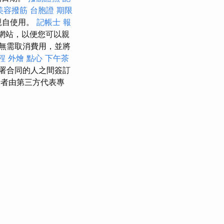
美容撥筋
台胞證 期限
您親自使用。
記帳士 報
的網站，以便您可以親
而無需取消費用，並將
程
外燴 點心
下午茶
署合同的人之間簽訂
者由第三方代表專