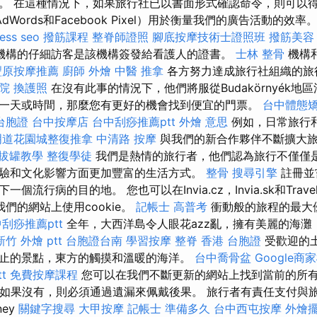
。 在這種情況下，如果旅行社已以書面形式確認命令，則可以得
le AdWords和Facebook Pixel）用於衡量我們的廣告活動的效率
ess seo
撥筋課程
整脊師證照
腳底按摩技術士證照班
撥筋美容
機構的仔細訪客是該機構簽發給看護人的證書。
士林 整骨
機構
豐原按摩推薦
廚師 外燴
中醫 推拿
各方努力達成旅行社組織的旅
院
換護照
在沒有此事的情況下，他們將服從Budakörnyék地
一天或時間，那麼您有更好的機會找到便宜的門票。
台中體態
台胞證
台中按摩店
台中刮痧推薦ptt
外燴 意思
例如，日常旅行
明道花園城整復推拿
中清路 按摩
與我們的新合作夥伴不斷擴大
拔罐教學
整復學徒
我們是熱情的旅行者，他們認為旅行不僅僅
驗和文化影響方面更加豐富的生活方式。
整骨
搜尋引擎
註冊並
流行病的目的地。 您也可以在Invia.cz，Invia.sk和TravelP
們的網站上使用cookie。
記帳士 高普考
衝動般的旅程的最大
刮痧推薦ptt
全年，大西洋島令人眼花azz亂，擁有美麗的海灘
新竹 外燴 ptt
台胞證台南
學習按摩
整脊
香港 台胞證
受歡迎的
止的景點，東方的觸摸和溫暖的海洋。
台中喬骨盆
Google商
t
免費按摩課程
您可以在我們不斷更新的網站上找到當前的所
知，如果沒有，則必須通過遺漏來佩戴後果。 旅行者有責任支付與
ney
關鍵字搜尋
大甲按摩
記帳士 準備多久
台中西屯按摩
外燴