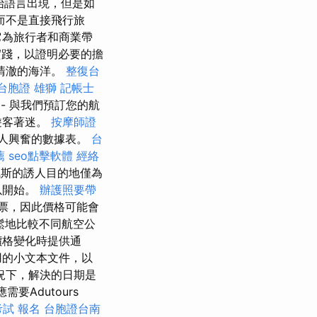
始語言出現，但是如
而不是直接飛行旅
它為旅行者和商業帶
踐，以證明必要的擔
清澈的海洋。
整復台
台胞證 雄獅
記帳士
- 與我們預訂您的航
遊客著迷。
按摩師證
人興奮的數據表。
台
薦
seo點擊軟體
經絡
斯的誘人目的地僅為
以開始。
辦護照要帶
票，因此價格可能會
鬆地比較不同航空公
價格變化時提供通
使用的小文本文件，以
況下，解決的日期是
Adutours
考試 報名
台胞證台南