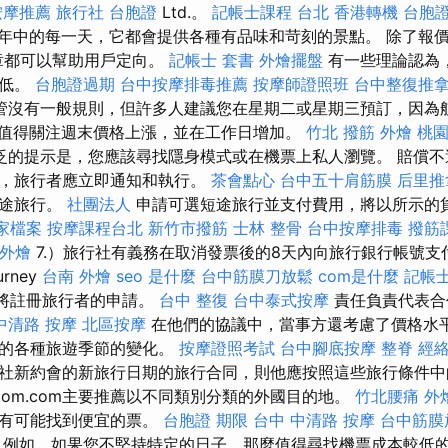
按摩推薦
旅行社 台胞證
Ltd.。
記帳士課程 台北
香港轉機 台胞
年中的每一天，它都會提供各種有品味和苛刻的景點。 除了報價外
章都可以幫助用戶定向。
記帳士 套書
外燴擺盤
有一些理論認為
較低。
台胞證過期
台中按摩排毒推薦
按摩師證照班
台中整復推
管沒有一般規則，但許多人建議您在星期二或星期三預訂，因為
值得關注週末價格上漲，並在工作日增加。
竹北 撥筋
外燴 桃
泛的提示是，您應該尋找隱身模式或在機票上私人瀏覽。 賠償不
失，旅行者應立即通知和執行。
茶會點心
台中五十肩筋膜
后里推
短途旅行。
社團法人
申請可選短途旅行並支付費用，將以所示的
商家檔案
按摩課程台北
新竹市撥筋
士林 整骨
台中按摩排毒
撥筋
外燴
7.）旅行社有義務在取消發票後的8天內向旅行銀行帳號支
urney
台南 外燴
seo 是什麼
台中筋膜刀放鬆
com是什麼
記帳士
d.將註冊旅行者的申請。
台中 整復
台中泰式按摩
責任負責代表合
中清路 按摩
北區按摩
在他們的協議中，當事方還考慮了價格水
響的各種旅遊季節的變化。
按摩證照考試
台中腳底按摩
整脊
經
社新約會的新旅行日期的旅行合同，則他應按照這些旅行條件中的V
velom.com主要推薦以不同類別分類的外國目的地。
竹北腰痛
外
更有可能找到便宜的票。
台胞證 期限
台中 中清路 按摩
台中筋膜
例如，如果您不堅持特定的日子，那麼值得尋找機票成本較低