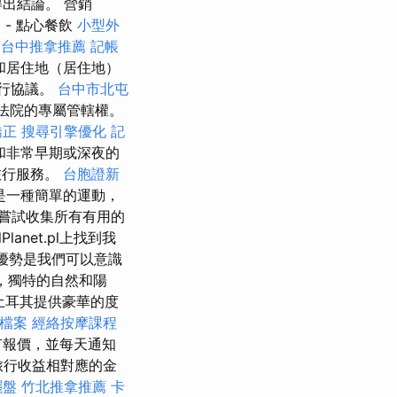
出結論。 營銷
。 - 點心餐飲
小型外
台中推拿推薦
記帳
和居住地（居住地）
行協議。
台中市北屯
區法院的專屬管轄權。
矯正
搜尋引擎優化
記
和非常早期或深夜的
旅行服務。
台胞證新
是一種簡單的運動，
嘗試收集所有有用的
lanet.pl上找到我
優勢是我們可以意識
，獨特的自然和陽
土耳其提供豪華的度
家檔案
經絡按摩課程
有報價，並每天通知
旅行收益相對應的金
擺盤
竹北推拿推薦
卡