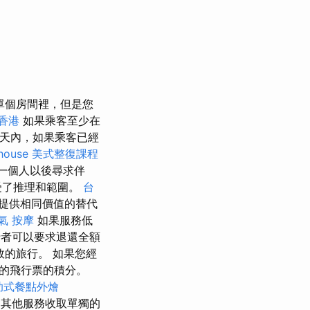
單個房間裡，但是您
香港
如果乘客至少在
5天內，如果乘客已經
house
美式整復課程
一個人以後尋求伴
受了推理和範圍。
台
提供相同價值的替代
氣 按摩
如果服務低
行者可以要求退還全額
的旅行。 如果您經
的飛行票的積分。
助式餐點外燴
其他服務收取單獨的