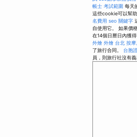
帳士 考試範圍
每天
這些cookie可以
名費用
seo 關鍵字
自使用它。 如果價
在14個日曆日內獲
外燴
外燴 台北
按摩
了旅行合同。
台胞證
員，則旅行社沒有義