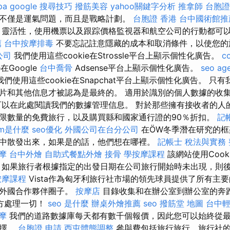
pa
google 搜尋技巧
撥筋美容
yahoo關鍵字分析
推拿師
台胞證
不僅是運氣問題，而且是戰略計劃。
台胞證 香港
台中國術館推
靈活性，使用機票以及跟踪價格監視器和航空公司的行動都可
薦
台中按摩排毒
不要忘記註意隱藏的成本和取消條件，以使您的
公司
我們使用這些cookie在Strossle平台上顯示個性化廣告。
c
在Google
台中喬骨
Adsense平台上顯示個性化廣告。
seo ag
我們使用這些cookie在Snapchat平台上顯示個性化廣告。 只
片和其他信息才被認為是最終的。 適用於識別的個人數據的收
可以在此處閱讀我們的數據管理信息。 對於那些擁有接收者的人
限數量的免費旅行，以及購買縣和國家通行證的90％折扣。
記
om是什麼
seo優化
外國公司在台分公司
在ÖW冬季潛在研究的框
中散發出來，如果是的話，他們想在哪裡。
記帳士 稅法與實務
摩
台中外燴
自助式餐點外燴
接骨
學按摩課程
該網站使用Cooki
 如果旅行者根據指定的出發日期在公司旅行開始時未出現，則
按摩課程
Vista作為匈牙利旅行社市場的領先球員提供了所有主
的外國合作夥伴圈子。
按摩店
目錄收集和在辦公室到辦公室的奔
方處理一切！
seo 是什麼
辦桌外燴推薦
seo
撥筋堂 地圖
台中
摩
我們的道路數據庫每天都有數千個報價，因此您可以始終從
選擇。
台胞證 申請
西屯體態調整
參與費包括旅行旅行，旅行社