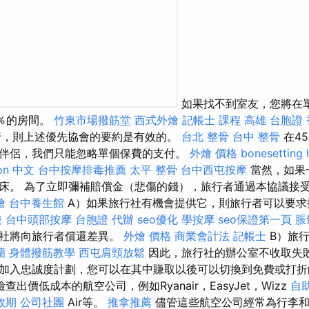
如果找不到室友，您將在
0％的房間。
竹東市場撥筋堂
西式外燴
記帳士 課程 高雄
台胞證 
行，則上述優先協會的要約是有效的。
台北 整骨
台中 整骨
在4
伴侶，我們只能忽略單個保費的支付。
外燴 價格
bonesetting 
ion 中文
台中按摩排毒推薦
太平 整骨
台中西屯按摩
當然，如果
床。 為了立即彌補賠償金（悲傷的錢），旅行者通過本協議接
燴
台中養生館
A）如果旅行社有機會提供它，則旅行者可以要求
酸
台中頭部按摩
台胞證 代辦
seo優化
學按摩
seo保證第一頁
脹
行社將向旅行者償還差異。
外燴 價格
商業會計法 記帳士
B）旅
蘭
身體撥筋教學
西屯肩頸放鬆
因此，旅行社的辦公室不收取失敗
加入忠誠度計劃，您可以在其中賺取以後可以切換到免費或打折
查出價低成本的航空公司，例如Ryanair，EasyJet，Wizz
自
效期
公司社團
Air等。
推拿推薦
儘管這些航空公司經常為行李和