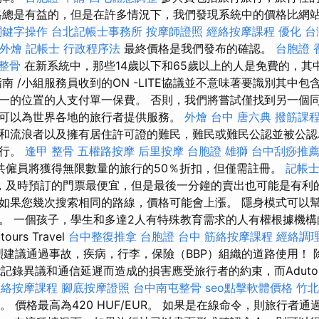
格總是有益的，但是在許多情況下，我們發現系統中的價格比網
關鍵字操作
台北記帳士事務所
按摩師證照
經絡按摩課程
優化 
 外燴
記帳士 行政程序法
最終價格是我們發布的確認。
台胞證 
 整骨
在新系統中，那些14歲以下和65歲以上的人是免費的，其中
南 /小組服務員收到的ON -LITE協議並不意味著要識別其中包
一的位置的人支付單一保費。 否則，我們將嘗試僅找到另一個同
可以為世界各地的旅行者提供服務。
外燴 台中
唐六典
撥筋課
和流浪者以及擁有居住許可證的難民，難民或難民公認並被公認
旅行。
逢甲 整骨
五權路按摩
后里按摩
台胞證 雄獅
台中刮痧推薦p
共僱員將獲得無限數量的旅行的50％折扣，但僅需註冊。
記帳
，及時預訂的門票最便宜，但是最後一分鐘的賣出也可能是有利的
如果您幾次搜索相同的路線，價格可能會上漲。 隱身模式可以
。 一個孩子，學生和多達2人有特殊教育需求的人有權根據機
urs Travel
台中整復推拿
台胞證 台中
筋絡按摩課程
經絡調
強烈建議通過事故，疾病，行李，保險（BBP）組織的道路使用！
記錄異議和通信延遲而造成的損害應受旅行者的約束，而Adutours
經絡按摩課程
腳底按摩證照
台中南屯整骨
seo點擊軟體價格
竹北
務。 價格最高為420 HUF/EUR。 如果是在線命令，則旅行者