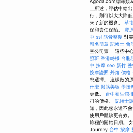
Agoda.com應
上所述，評估中給
行，則可以大大降低
來了新的機會。
草
保和責任保險。
豐
中
ssl
筋骨整復
對美
報名簡章
記帳士 會
空公司票！ 這些中
照班
香港轉機 台胞
中 按摩
seo
新竹 整
按摩證照
外燴 價格
您選擇。 這樣做的
什麼
撥筋美容
學按
更低。
台中養生館
司的價格。
記帳士
知，因此您永遠不
使用戶體驗更有效。
旅程的開始日期。 如
Journey
台中 按摩 