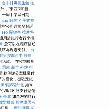
證
台中排毒養生館
按
，“東西”和“新
，一周中某些日期，
拿
seo 關鍵字
美式整
航空公司經常發起訴
園
seo 關鍵字
按摩學
適用於旅行者行李損
拿
您可以在程序描述
貨幣為現場支付。
台
課程
按摩台中
腰痛
付退款。 在收到費用
 題庫
新竹 外燴 推
作夥伴辦公室延遲付
平的變化，從確定旅
絡按摩課程台北
如果
II/2所述支付悲傷
燴 臺北
如果您的旅行
放鬆推薦
按摩證照考
的日期。
撥筋證照
記