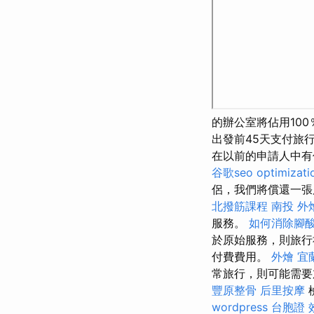
的辦公室將佔用10
出發前45天支付旅
在以前的申請人中有
谷歌seo
optimizat
侶，我們將償還一張
北撥筋課程
南投 外
服務。
如何消除腳
於原始服務，則旅
付費費用。
外燴 宜
常旅行，則可能需要
豐原整骨
后里按摩
檢
wordpress
台胞證 