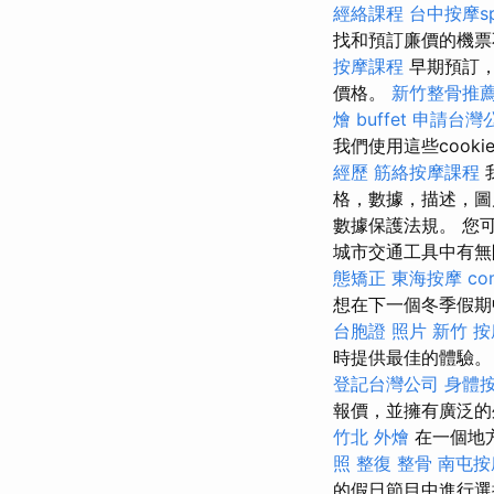
經絡課程
台中按摩s
找和預訂廉價的機票
按摩課程
早期預訂，
價格。
新竹整骨推
燴 buffet
申請台灣
我們使用這些cookie
經歷
筋絡按摩課程
格，數據，描述，圖
數據保護法規。 您
城市交通工具中有無
態矯正
東海按摩
c
想在下一個冬季假期
台胞證 照片
新竹 按
時提供最佳的體驗。
登記台灣公司
身體
報價，並擁有廣泛
竹北 外燴
在一個地
照
整復 整骨
南屯按
的假日節目中進行