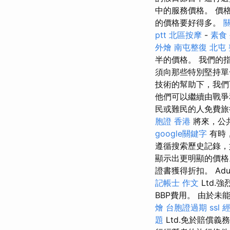
中的服務價格。 價
的價格要好得多。
ptt
北區按摩
-
素食
外燴
南屯整復
北屯
半的價格。 我們的指
須向那些特別堅持單
技術的幫助下，我們
他們可以繼續由戰爭
民或難民的人免費
胞證 香港
將來，公
google關鍵字
有時
遵循搜索歷史記錄，
顯示出更明顯的價格
證書獲得折扣。 Aduto
記帳士 作文
Ltd.
BBP費用。 由於未能
燴
台胞證過期
ssl
題
Ltd.免於賠償義