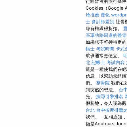
行經營者的旅行條件
Cookies（Goog
燴推薦
優化
wordpr
士 會計師差別
社會
應有權獲得折扣。
區軍功路周邊的整骨
如果您不堅持特定的
帳士 考試時間
卡式
航班通常更便宜。
北
記帳士 考試內容
這是一種使我們在經
信息，以幫助您組織下一個
們。
整骨院
我們在我
到突然的想法。
台中
光。
搜尋引擎排名
假勝地，令人嘆為觀
台北
台中按摩排毒pt
我們。 - 互相通
額是Adutours Jour