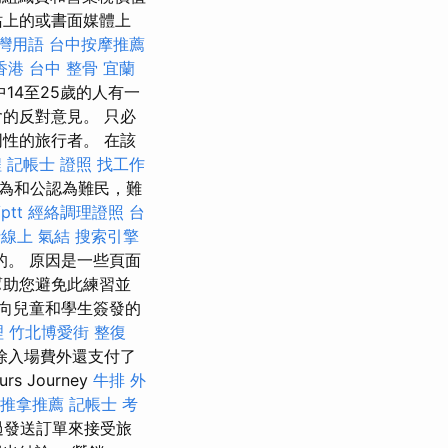
站上的或書面媒體上
台灣用語
台中按摩推薦
香港
台中 整骨
宜蘭
14至25歲的人有一
含的反對意見。 只必
性的旅行者。 在該
程
記帳士 證照 找工作
為和公認為難民，難
tt
經絡調理證照
台
士線上
氣結
搜索引擎
。 原因是一些頁面
幫助您避免此練習並
構向兒童和學生簽發的
理
竹北博愛街 整復
 除入場費外還支付了
 Journey
牛排 外
推拿推薦
記帳士 考
通過發送訂單來接受旅