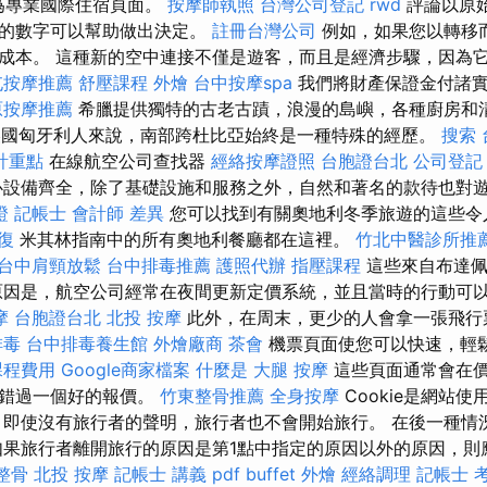
歸類為專業國際住宿頁面。
按摩師執照
台灣公司登記
rwd
評論以原
出的數字可以幫助做出決定。
註冊台灣公司
例如，如果您以轉移
成本。 這種新的空中連接不僅是遊客，而且是經濟步驟，因為
屯按摩推薦
舒壓課程
外燴
台中按摩spa
我們將財產保證金付諸實
原按摩推薦
希臘提供獨特的古老古蹟，浪漫的島嶼，各種廚房和
國匈牙利人來說，南部跨杜比亞始終是一種特殊的經歷。
搜索
計重點
在線航空公司查找器
經絡按摩證照
台胞證台北
公司登記
心設備齊全，除了基礎設施和服務之外，自然和著名的款待也對
證
記帳士 會計師 差異
您可以找到有關奧地利冬季旅遊的這些令
復
米其林指南中的所有奧地利餐廳都在這裡。
竹北中醫診所推
台中肩頸放鬆
台中排毒推薦
護照代辦
指壓課程
這些來自布達佩
原因是，航空公司經常在夜間更新定價系統，並且當時的行動可
摩
台胞證台北
北投 按摩
此外，在周末，更少的人會拿一張飛行
排毒
台中排毒養生館
外燴廠商
茶會
機票頁面使您可以快速，輕
課程費用
Google商家檔案
什麼是
大腿 按摩
這些頁面通常會在
會錯過一個好的報價。
竹東整骨推薦
全身按摩
Cookie是網站
 即使沒有旅行者的聲明，旅行者也不會開始旅行。 在後一種情
果旅行者離開旅行的原因是第1點中指定的原因以外的原因，則應需要
整骨
北投 按摩
記帳士 講義 pdf
buffet 外燴
經絡調理
記帳士 