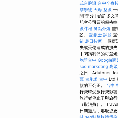
式台胞證
台中全身
摩學徒
天母 整復
一
聞”部分中的許多文
航空公司票的價格
復課程
餐點外燴
儘
訟。
記帳士 試題
還
徒
烏日按摩
一個廣
失或受傷造成的損
中閱讀我們的可選
胞證台中
Google
seo marketing
高級
之日，Adutours Jo
薦
台胞證 台中
Lt
款的不公正。
台中 
行費時受旅行費影
旅行者停止了與旅行
（取消費）。 Tra
日期靈活，那麼您
試
seo點擊軟體價格