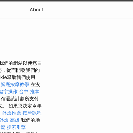
About
發我們的網站以使您自
了解您，從而開發我們的
kie幫助我們使用
腳底按摩教學
在沒
鍵字操作
台中 推拿
將償還該計劃所支付
。 如果您決定今年
片
外燴推薦
按摩課程
外燴 高雄
我們的地
放鬆
搜索引擎