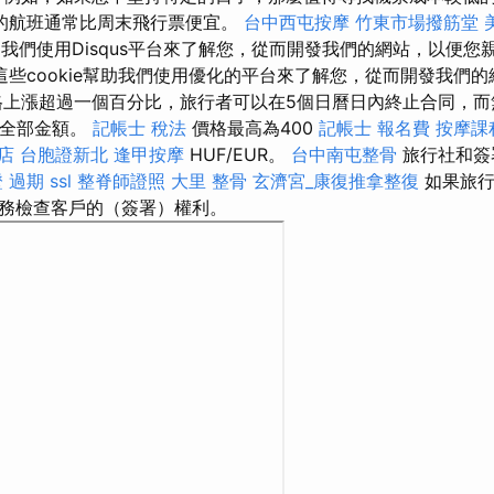
的航班通常比周末飛行票便宜。
台中西屯按摩
竹東市場撥筋堂
幫助我們使用Disqus平台來了解您，從而開發我們的網站，以便
這些cookie幫助我們使用優化的平台來了解您，從而開發我們
格上漲超過一個百分比，旅行者可以在5個日曆日內終止合同，
得全部金額。
記帳士 稅法
價格最高為400
記帳士 報名費
按摩課
店
台胞證新北
逢甲按摩
HUF/EUR。
台中南屯整骨
旅行社和簽
 過期
ssl
整脊師證照
大里 整骨
玄濟宮_康復推拿整復
如果旅行
務檢查客戶的（簽署）權利。