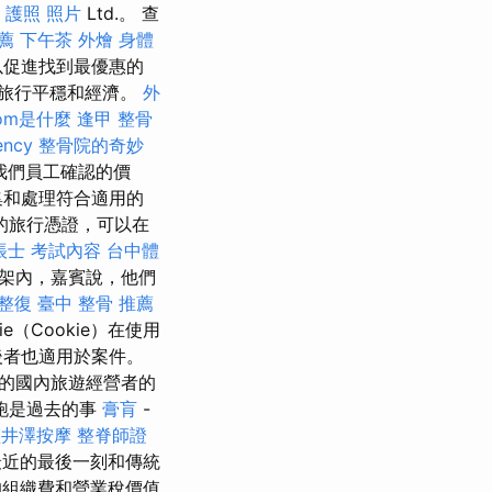
 護照 照片
Ltd.。 查
薦
下午茶 外燴
身體
以促進找到最優惠的
旅行平穩和經濟。
外
om是什麼
逢甲 整骨
ency
整骨院的奇妙
有我們員工確認的價
集和處理符合適用的
的旅行憑證，可以在
帳士 考試內容
台中體
架內，嘉賓說，他們
整復
臺中 整骨 推薦
e（Cookie）在使用
後者也適用於案件。
要的國內旅遊經營者的
跑是過去的事
膏肓
-
輕井澤按摩
整脊師證
最近的最後一刻和傳統
的組織費和營業稅價值